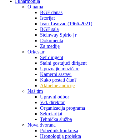
Filharmonija
O nama
BGF danas
Istorijat
Ivan Tasovac (1966-2021)
BGF sala
Steinway Spirio | r
Dokumenta
Za medije
Orkestar
Šef-dirigent
Stalni gostujući dirigent
Upoznajte muzičare
Kamerni sastavi
Kako postati član?
Aktuelne audicije
Naš tim
Upravni odbor
V.d. direktor
Organizacija programa
Sekretarijat
Tehnička služba
Nova dvorana
Pobednik konkursa
Hronologija projekta