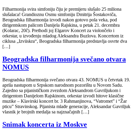
Filharmonija svira simfoniju čiju je premijeru slušalo 25 miliona
slušalaca! Grandioznu Osmu simfoniju Dmitrija Šostakoviča,
Beogradska filharmonija izvodi nakon gotovo pola veka, pod
dirigentskom palicom Danijela Rajskina, u petak 21. decembra
(Kolarac, 20č). Prethodi joj Elgarov Koncert za violončelo i
orkestar, u izvođenju mladog Aleksandra Buzlova. Koncertom iz
ciklusa „Izviiskra“, Beogradska filharmonija predstavlja osvrte dva
[…]
Beogradska filharmonija svečano otvara
NOMUS
Beogradska filharmonija svečano otvara 43. NOMUS u četvrtak 19.
aprila nastupom u Srpskom narodnom pozorištu u Novom Sadu.
Zajedno sa pijanističkom zvezdom Aleksandrom Gavriljukom i
dirigentom Danijelom Rajskinom, orkestar izvodi hitove klasične
muzike – Klavirski koncert br. 3 Rahmanjinova, “Vatromet” i “Žar
pticu” Stravinskog. Pijanista mlađe generacije, Aleksandar Gavriljuk
vlasnik je brojnih medalja sa najznačajnih […]
Snimak koncerta iz Moskve