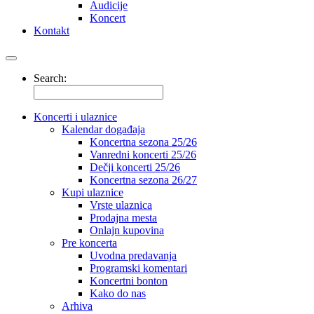
Audicije
Koncert
Kontakt
Search:
Koncerti i ulaznice
Kalendar događaja
Koncertna sezona 25/26
Vanredni koncerti 25/26
Dečji koncerti 25/26
Koncertna sezona 26/27
Kupi ulaznice
Vrste ulaznica
Prodajna mesta
Onlajn kupovina
Pre koncerta
Uvodna predavanja
Programski komentari
Koncertni bonton
Kako do nas
Arhiva