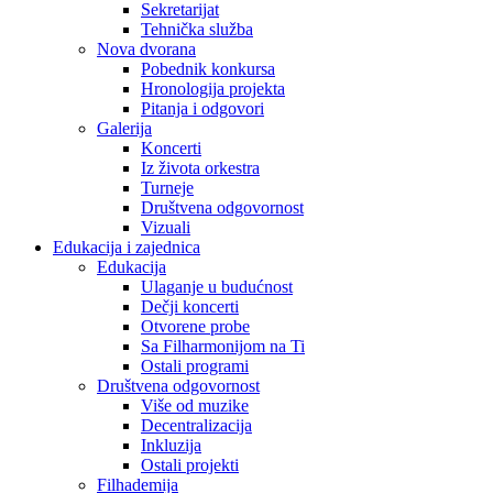
Sekretarijat
Tehnička služba
Nova dvorana
Pobednik konkursa
Hronologija projekta
Pitanja i odgovori
Galerija
Koncerti
Iz života orkestra
Turneje
Društvena odgovornost
Vizuali
Edukacija i zajednica
Edukacija
Ulaganje u budućnost
Dečji koncerti
Otvorene probe
Sa Filharmonijom na Ti
Ostali programi
Društvena odgovornost
Više od muzike
Decentralizacija
Inkluzija
Ostali projekti
Filhademija