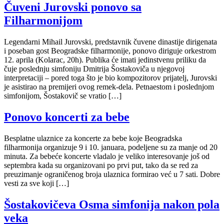
Čuveni Jurovski ponovo sa
Filharmonijom
Legendarni Mihail Jurovski, predstavnik čuvene dinastije dirigenata
i poseban gost Beogradske filharmonije, ponovo diriguje orkestrom
12. aprila (Kolarac, 20h). Publika će imati jedinstvenu priliku da
čuje poslednju simfoniju Dmitrija Šostakoviča u njegovoj
interpretaciji – pored toga što je bio kompozitorov prijatelj, Jurovski
je asistirao na premijeri ovog remek-dela. Petnaestom i poslednjom
simfonijom, Šostakovič se vratio […]
Ponovo koncerti za bebe
Besplatne ulaznice za koncerte za bebe koje Beogradska
filharmonija organizuje 9 i 10. januara, podeljene su za manje od 20
minuta. Za bebeće koncerte vladalo je veliko interesovanje još od
septembra kada su organizovani po prvi put, tako da se red za
preuzimanje ograničenog broja ulaznica formirao već u 7 sati. Dobre
vesti za sve koji […]
Šostakovičeva Osma simfonija nakon pola
veka