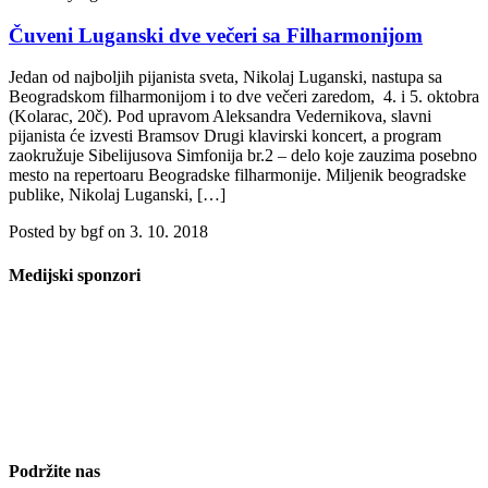
Čuveni Luganski dve večeri sa Filharmonijom
Jedan od najboljih pijanista sveta, Nikolaj Luganski, nastupa sa
Beogradskom filharmonijom i to dve večeri zaredom, 4. i 5. oktobra
(Kolarac, 20č). Pod upravom Aleksandra Vedernikova, slavni
pijanista će izvesti Bramsov Drugi klavirski koncert, a program
zaokružuje Sibelijusova Simfonija br.2 – delo koje zauzima posebno
mesto na repertoaru Beogradske filharmonije. Miljenik beogradske
publike, Nikolaj Luganski, […]
Posted by bgf on 3. 10. 2018
Medijski sponzori
Podržite nas