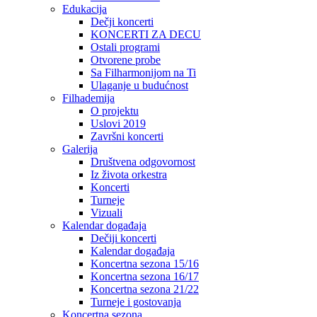
Edukacija
Dečji koncerti
KONCERTI ZA DECU
Ostali programi
Otvorene probe
Sa Filharmonijom na Ti
Ulaganje u budućnost
Filhademija
O projektu
Uslovi 2019
Završni koncerti
Galerija
Društvena odgovornost
Iz života orkestra
Koncerti
Turneje
Vizuali
Kalendar događaja
Dečiji koncerti
Kalendar događaja
Koncertna sezona 15/16
Koncertna sezona 16/17
Koncertna sezona 21/22
Turneje i gostovanja
Koncertna sezona