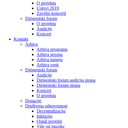
O projektu
Uslovi 2019
Završni koncerti
Dirigentski forum
O projektu
Audicije
Koncert
Kontakt
Arhiva
Arhiva programa
Arhiva sezona
Arhiva turneja
Arhiva vesti
Dirigentski forum
Audicije
Dirigentski forum audicija strana
Dirigentski forum strana
Koncert
O projektu
Donacije
Društvena odgovornost
Decentralizacija
Inkluzija
Ostali projekti
Više od muzike