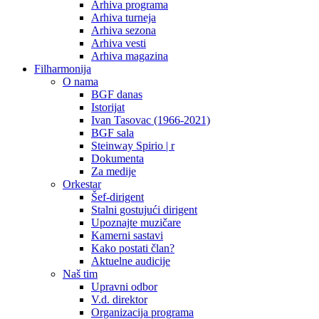
Arhiva programa
Arhiva turneja
Arhiva sezona
Arhiva vesti
Arhiva magazina
Filharmonija
O nama
BGF danas
Istorijat
Ivan Tasovac (1966-2021)
BGF sala
Steinway Spirio | r
Dokumenta
Za medije
Orkestar
Šef-dirigent
Stalni gostujući dirigent
Upoznajte muzičare
Kamerni sastavi
Kako postati član?
Aktuelne audicije
Naš tim
Upravni odbor
V.d. direktor
Organizacija programa