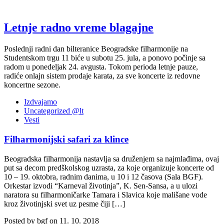
Letnje radno vreme blagajne
Poslednji radni dan bilteranice Beogradske filharmonije na
Studentskom trgu 11 biće u subotu 25. jula, a ponovo počinje sa
radom u ponedelјak 24. avgusta. Tokom perioda letnje pauze,
radiće onlajn sistem prodaje karata, za sve koncerte iz redovne
koncertne sezone.
Izdvajamo
Uncategorized @lt
Vesti
Filharmonijski safari za klince
Beogradska filharmonija nastavlja sa druženjem sa najmlađima, ovaj
put sa decom predškolskog uzrasta, za koje organizuje koncerte od
10 – 19. oktobra, radnim danima, u 10 i 12 časova (Sala BGF).
Orkestar izvodi “Karneval životinja”, K. Sen-Sansa, a u ulozi
naratora su filharmoničarke Tamara i Slavica koje mališane vode
kroz životinjski svet uz pesme čiji […]
Posted by bgf on 11. 10. 2018