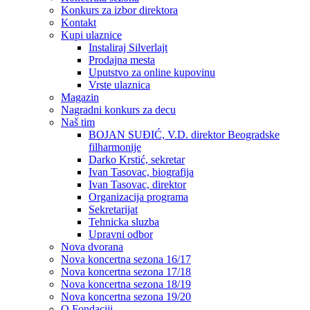
Konkurs za izbor direktora
Kontakt
Kupi ulaznice
Instaliraj Silverlajt
Prodajna mesta
Uputstvo za online kupovinu
Vrste ulaznica
Magazin
Nagradni konkurs za decu
Naš tim
BOJAN SUĐIĆ, V.D. direktor Beogradske
filharmonije
Darko Krstić, sekretar
Ivan Tasovac, biografija
Ivan Tasovac, direktor
Organizacija programa
Sekretarijat
Tehnicka sluzba
Upravni odbor
Nova dvorana
Nova koncertna sezona 16/17
Nova koncertna sezona 17/18
Nova koncertna sezona 18/19
Nova koncertna sezona 19/20
O Fondaciji