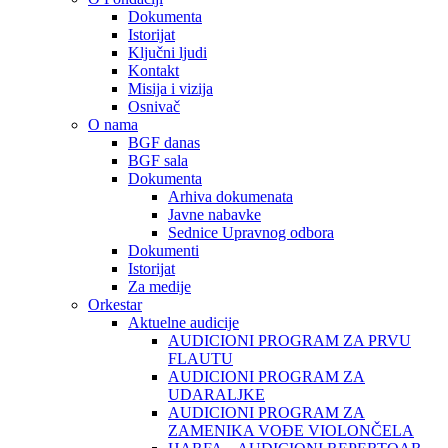
Dokumenta
Istorijat
Ključni ljudi
Kontakt
Misija i vizija
Osnivač
O nama
BGF danas
BGF sala
Dokumenta
Arhiva dokumenata
Javne nabavke
Sednice Upravnog odbora
Dokumenti
Istorijat
Za medije
Orkestar
Aktuelne audicije
AUDICIONI PROGRAM ZA PRVU
FLAUTU
AUDICIONI PROGRAM ZA
UDARALЈKE
AUDICIONI PROGRAM ZA
ZAMENIKA VOĐE VIOLONČELA