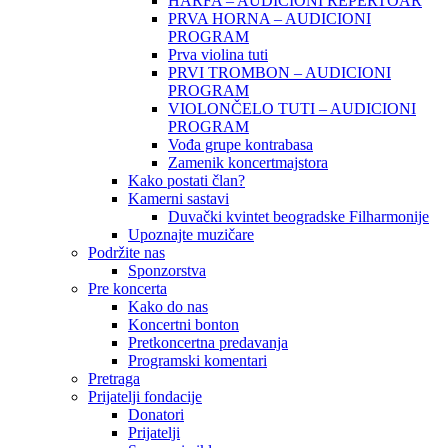
HARFA – AUDICIONI REPERTOAR
PRVA HORNA – AUDICIONI
PROGRAM
Prva violina tuti
PRVI TROMBON – AUDICIONI
PROGRAM
VIOLONČELO TUTI – AUDICIONI
PROGRAM
Vođa grupe kontrabasa
Zamenik koncertmajstora
Kako postati član?
Kamerni sastavi
Duvački kvintet beogradske Filharmonije
Upoznajte muzičare
Podržite nas
Sponzorstva
Pre koncerta
Kako do nas
Koncertni bonton
Pretkoncertna predavanja
Programski komentari
Pretraga
Prijatelji fondacije
Donatori
Prijatelji