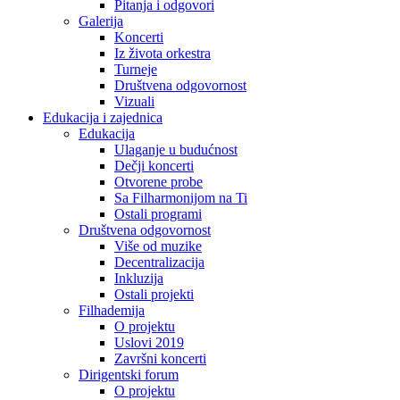
Pitanja i odgovori
Galerija
Koncerti
Iz života orkestra
Turneje
Društvena odgovornost
Vizuali
Edukacija i zajednica
Edukacija
Ulaganje u budućnost
Dečji koncerti
Otvorene probe
Sa Filharmonijom na Ti
Ostali programi
Društvena odgovornost
Više od muzike
Decentralizacija
Inkluzija
Ostali projekti
Filhademija
O projektu
Uslovi 2019
Završni koncerti
Dirigentski forum
O projektu