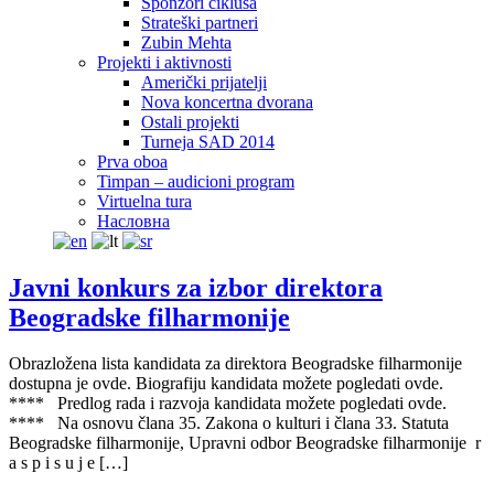
Sponzori ciklusa
Strateški partneri
Zubin Mehta
Projekti i aktivnosti
Američki prijatelji
Nova koncertna dvorana
Ostali projekti
Turneja SAD 2014
Prva oboa
Timpan – audicioni program
Virtuelna tura
Насловна
Javni konkurs za izbor direktora
Beogradske filharmonije
Obrazložena lista kandidata za direktora Beogradske filharmonije
dostupna je ovde. Biografiju kandidata možete pogledati ovde.
**** Predlog rada i razvoja kandidata možete pogledati ovde.
**** Na osnovu člana 35. Zakona o kulturi i člana 33. Statuta
Beogradske filharmonije, Upravni odbor Beogradske filharmonije r
a s p i s u j e […]