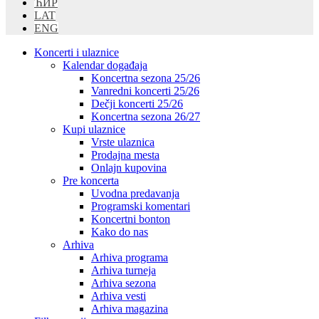
ЋИР
LAT
ENG
Koncerti i ulaznice
Kalendar događaja
Koncertna sezona 25/26
Vanredni koncerti 25/26
Dečji koncerti 25/26
Koncertna sezona 26/27
Kupi ulaznice
Vrste ulaznica
Prodajna mesta
Onlajn kupovina
Pre koncerta
Uvodna predavanja
Programski komentari
Koncertni bonton
Kako do nas
Arhiva
Arhiva programa
Arhiva turneja
Arhiva sezona
Arhiva vesti
Arhiva magazina