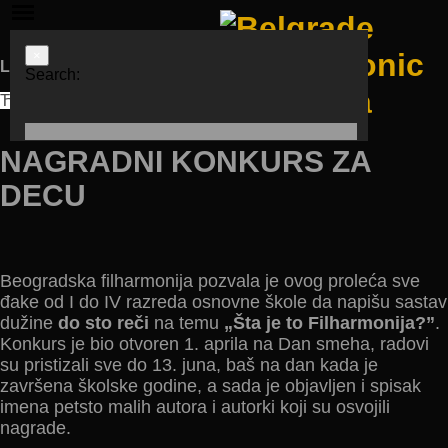
×
Languages
Search:
ЋИР
LAT
ENG
NAGRADNI KONKURS ZA
DECU
Beogradska filharmonija pozvala je ovog proleća sve
đake od I do IV razreda osnovne škole da napišu sastav
dužine
do sto reči
na temu
„Šta je to Filharmonija?”
.
Konkurs je bio otvoren 1. aprila na Dan smeha, radovi
su pristizali sve do 13. juna, baš na dan kada je
završena školske godine, a sada je objavljen i spisak
imena petsto malih autora i autorki koji su osvojili
nagrade.