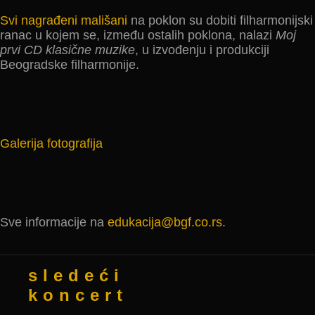
Svi nagrađeni mališani
na poklon su dobiti filharmonijski
ranac u kojem se, između ostalih poklona, nalazi
Moj
prvi CD klasične muzike
, u izvođenju i produkciji
Beogradske filharmonije.
Galerija fotografija
Sve informacije na
edukacija@bgf.co.rs
.
sledeći
koncert