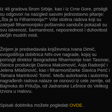
Iz 48 gradova širom Srbije, kao i iz Crne Gore, pristigli
su odgovori na naizgled sasvim jednostavno pitanje:
„Šta je to Filharmonija?“ Više stotina radova koji su
zatrpali filharmonijsko poštansko sanduče pokazali su
svu iskrenost, šarmantnost, neposrednost i duhovitost
dečjih mudrih misli.
Žirijem je predsedavala književnica Ivana Dimić,
ovogodišnja dobitnica NIN-ove nagrade, kojoj su
pomogli direktor Beogradske filharmonije Ivan Tasovac,
članice produkcije Danica Maksimović, Asja Radonjić i
Jelena Milašinović, kao i filharmoničarke Slavica Perić i
Tamara Marinković Tomić. Među autorkama i autorima
nagrađenih radova nalaze se osnovci iz cele zemlje, od
Bajmoka do Prilužja, od Jadranske Lešnice do Velikog
Izvora u Halovu.
Spisak dobitnika možete pogledati
OVDE
.