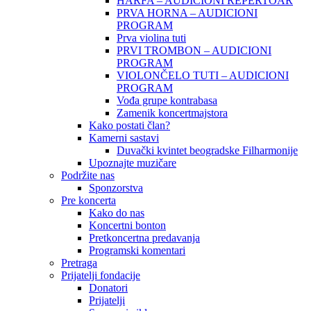
HARFA – AUDICIONI REPERTOAR
PRVA HORNA – AUDICIONI
PROGRAM
Prva violina tuti
PRVI TROMBON – AUDICIONI
PROGRAM
VIOLONČELO TUTI – AUDICIONI
PROGRAM
Vođa grupe kontrabasa
Zamenik koncertmajstora
Kako postati član?
Kamerni sastavi
Duvački kvintet beogradske Filharmonije
Upoznajte muzičare
Podržite nas
Sponzorstva
Pre koncerta
Kako do nas
Koncertni bonton
Pretkoncertna predavanja
Programski komentari
Pretraga
Prijatelji fondacije
Donatori
Prijatelji