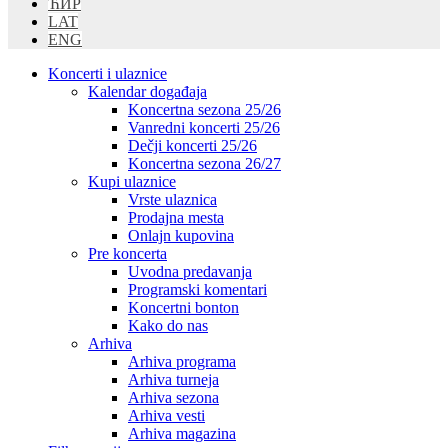
ЋИР
LAT
ENG
Koncerti i ulaznice
Kalendar događaja
Koncertna sezona 25/26
Vanredni koncerti 25/26
Dečji koncerti 25/26
Koncertna sezona 26/27
Kupi ulaznice
Vrste ulaznica
Prodajna mesta
Onlajn kupovina
Pre koncerta
Uvodna predavanja
Programski komentari
Koncertni bonton
Kako do nas
Arhiva
Arhiva programa
Arhiva turneja
Arhiva sezona
Arhiva vesti
Arhiva magazina