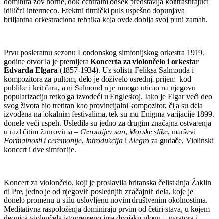
dominira zov horne, dok centralni odsek predstavlja kontrastirajući
idilični intermeco. Efektni ritmički puls uspešno dopunjava
briljantna orkestraciona tehnika koja ovde dobija svoj puni zamah.
Prvu posleratnu sezonu Londonskog simfonijskog orkestra 1919.
godine otvorila je premijera
Koncerta za violončelo i orkestar
Edvarda Elgara
(1857-1934). Uz solistu Feliksa Salmonda i
kompozitora za pultom, delo je doživelo osrednji prijem kod
publike i kritičara, a ni Salmond nije mnogo uticao na njegovu
popularizaciju retko ga izvodeći u Engleskoj. Iako je Elgar veći deo
svog života bio tretiran kao provincijalni kompozitor, čija su dela
izvođena na lokalnim festivalima, tek su mu Enigma varijacije 1899.
donele veći uspeh. Usledila su jedno za drugim značajna ostvarenja
u različitim žanrovima –
Gerontijev san
,
Morske slike
, marševi
Formalnosti i ceremonije
,
Introdukcija
i
Alegro
za gudače, Violinski
koncert i dve simfonije.
Koncert za violončelo, koji je proslavila britanska čelistkinja Žaklin
di Pre, jedno je od njegovih poslednjih značajnih dela, koje je
donelo promenu u stilu uslovljenu novim društvenim okolnostima.
Meditativna raspoloženja dominiraju prvim od četiri stava, u kojem
deonica violončela istovremeno ima dvojaku ulogu – naratora i