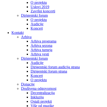
O projektu
Uslovi 2019
Završni koncerti
Dirigentski forum
O projektu
Audicije
Koncert
Kontakt
Arhiva
Arhiva programa
Arhiva sezona
Arhiva turneja
Arhiva vesti
Dirigentski forum
Audicije
Dirigentski forum audicija strana
Dirigentski forum strana
Koncert
O projektu
Donacije
Društvena odgovornost
Decentralizacija
Inkluzija
Ostali projekti
Više od muzike