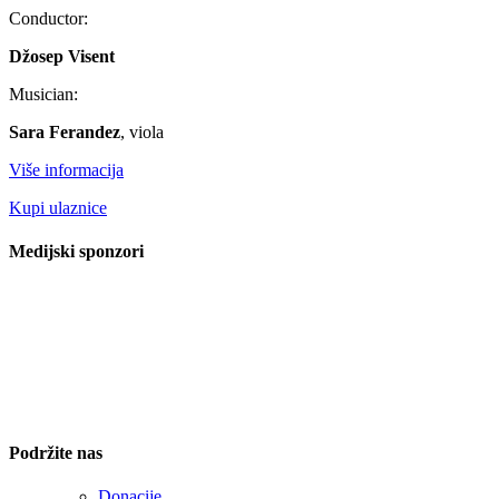
Conductor:
Džosep Visent
Musician:
Sara Ferandez
, viola
Više informacija
Kupi ulaznice
Medijski sponzori
Podržite nas
Donacije