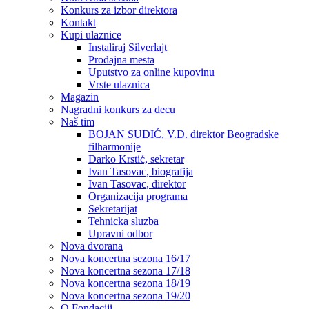
Konkurs za izbor direktora
Kontakt
Kupi ulaznice
Instaliraj Silverlajt
Prodajna mesta
Uputstvo za online kupovinu
Vrste ulaznica
Magazin
Nagradni konkurs za decu
Naš tim
BOJAN SUĐIĆ, V.D. direktor Beogradske
filharmonije
Darko Krstić, sekretar
Ivan Tasovac, biografija
Ivan Tasovac, direktor
Organizacija programa
Sekretarijat
Tehnicka sluzba
Upravni odbor
Nova dvorana
Nova koncertna sezona 16/17
Nova koncertna sezona 17/18
Nova koncertna sezona 18/19
Nova koncertna sezona 19/20
O Fondaciji