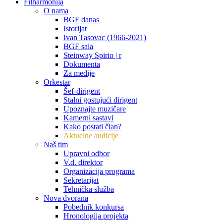
Filharmonija
O nama
BGF danas
Istorijat
Ivan Tasovac (1966-2021)
BGF sala
Steinway Spirio | r
Dokumenta
Za medije
Orkestar
Šef-dirigent
Stalni gostujući dirigent
Upoznajte muzičare
Kamerni sastavi
Kako postati član?
Aktuelne audicije
Naš tim
Upravni odbor
V.d. direktor
Organizacija programa
Sekretarijat
Tehnička služba
Nova dvorana
Pobednik konkursa
Hronologija projekta