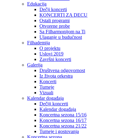
Edukacija
Dečji koncerti
KONCERTI ZA DECU
Ostali programi
Otvorene probe
Sa Filharmonijom na Ti
Ulaganje u budućnost
Filhademija
O projektu
Uslovi 2019
Završni koncerti
Galerija
Društvena odgovornost
Iz života orkestra
Koncerti
Turneje
Vizuali
Kalendar događaja
Dečiji koncerti
Kalendar događaja
Koncertna sezona 15/16
Koncertna sezona 16/17
Koncertna sezona 21/22
Turneje i gostovanja
Koncertna sezona