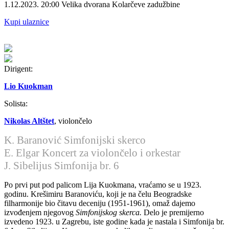
1.12.2023.
20:00
Velika dvorana Kolarčeve zadužbine
Kupi ulaznice
Dirigent:
Lio Kuokman
Solista:
Nikolas Altštet
, violončelo
K. Baranović
Simfonijski skerco
E. Elgar
Koncert za violončelo i orkestar
J. Sibelijus
Simfonija br. 6
Po prvi put pod palicom Lija Kuokmana, vraćamo se u 1923.
godinu. Krešimiru Baranoviću, koji je na čelu Beogradske
filharmonije bio čitavu deceniju (1951-1961), omaž dajemo
izvođenjem njegovog
Simfonijskog skerca.
Delo je premijerno
izvedeno 1923. u Zagrebu, iste godine kada je nastala i Simfonija br.