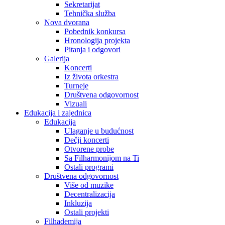
Sekretarijat
Tehnička služba
Nova dvorana
Pobednik konkursa
Hronologija projekta
Pitanja i odgovori
Galerija
Koncerti
Iz života orkestra
Turneje
Društvena odgovornost
Vizuali
Edukacija i zajednica
Edukacija
Ulaganje u budućnost
Dečji koncerti
Otvorene probe
Sa Filharmonijom na Ti
Ostali programi
Društvena odgovornost
Više od muzike
Decentralizacija
Inkluzija
Ostali projekti
Filhademija