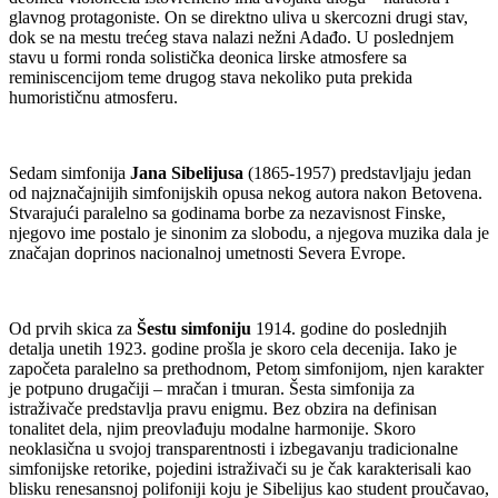
glavnog protagoniste. On se direktno uliva u skercozni drugi stav,
dok se na mestu trećeg stava nalazi nežni Adađo. U poslednjem
stavu u formi ronda solistička deonica lirske atmosfere sa
reminiscencijom teme drugog stava nekoliko puta prekida
humorističnu atmosferu.
Sedam simfonija
Jana Sibelijusa
(1865-1957) predstavljaju jedan
od najznačajnijih simfonijskih opusa nekog autora nakon Betovena.
Stvarajući paralelno sa godinama borbe za nezavisnost Finske,
njegovo ime postalo je sinonim za slobodu, a njegova muzika dala je
značajan doprinos nacionalnoj umetnosti Severa Evrope.
Od prvih skica za
Šestu simfoniju
1914. godine do poslednjih
detalja unetih 1923. godine prošla je skoro cela decenija. Iako je
započeta paralelno sa prethodnom, Petom simfonijom, njen karakter
je potpuno drugačiji – mračan i tmuran. Šesta simfonija za
istraživače predstavlja pravu enigmu. Bez obzira na definisan
tonalitet dela, njim preovlađuju modalne harmonije. Skoro
neoklasična u svojoj transparentnosti i izbegavanju tradicionalne
simfonijske retorike, pojedini istraživači su je čak karakterisali kao
blisku renesansnoj polifoniji koju je Sibelijus kao student proučavao,