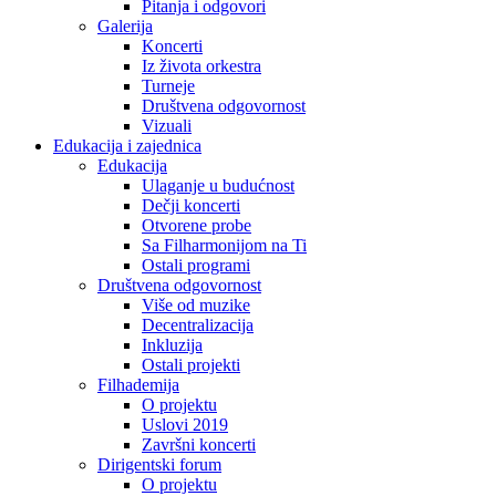
Pitanja i odgovori
Galerija
Koncerti
Iz života orkestra
Turneje
Društvena odgovornost
Vizuali
Edukacija i zajednica
Edukacija
Ulaganje u budućnost
Dečji koncerti
Otvorene probe
Sa Filharmonijom na Ti
Ostali programi
Društvena odgovornost
Više od muzike
Decentralizacija
Inkluzija
Ostali projekti
Filhademija
O projektu
Uslovi 2019
Završni koncerti
Dirigentski forum
O projektu