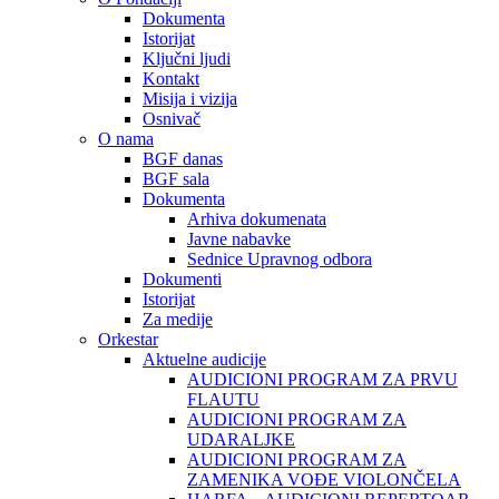
Dokumenta
Istorijat
Ključni ljudi
Kontakt
Misija i vizija
Osnivač
O nama
BGF danas
BGF sala
Dokumenta
Arhiva dokumenata
Javne nabavke
Sednice Upravnog odbora
Dokumenti
Istorijat
Za medije
Orkestar
Aktuelne audicije
AUDICIONI PROGRAM ZA PRVU
FLAUTU
AUDICIONI PROGRAM ZA
UDARALЈKE
AUDICIONI PROGRAM ZA
ZAMENIKA VOĐE VIOLONČELA