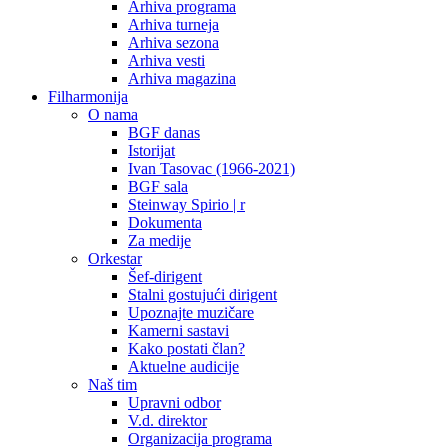
Arhiva programa
Arhiva turneja
Arhiva sezona
Arhiva vesti
Arhiva magazina
Filharmonija
O nama
BGF danas
Istorijat
Ivan Tasovac (1966-2021)
BGF sala
Steinway Spirio | r
Dokumenta
Za medije
Orkestar
Šef-dirigent
Stalni gostujući dirigent
Upoznajte muzičare
Kamerni sastavi
Kako postati član?
Aktuelne audicije
Naš tim
Upravni odbor
V.d. direktor
Organizacija programa