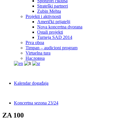
Sponzori ciklusa
Strateški partneri
Zubin Mehta
Projekti i aktivnosti
Američki prijatelji
Nova koncertna dvorana
Ostali projekti
Turneja SAD 2014
Prva oboa
Timpan – audicioni program
Virtuelna tura
Насловна
Kalendar događaja
Koncertna sezona 23/24
ZA 100