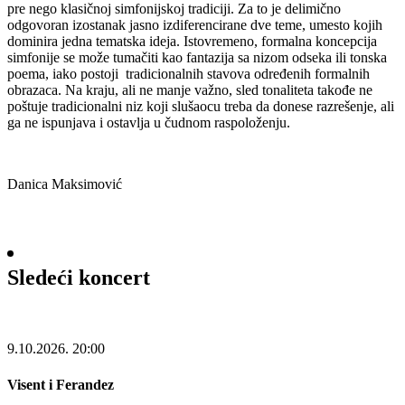
pre nego klasičnoj simfonijskoj tradiciji. Za to je delimično
odgovoran izostanak jasno izdiferencirane dve teme, umesto kojih
dominira jedna tematska ideja. Istovremeno, formalna koncepcija
simfonije se može tumačiti kao fantazija sa nizom odseka ili tonska
poema, iako postoji tradicionalnih stavova određenih formalnih
obrazaca. Na kraju, ali ne manje važno, sled tonaliteta takođe ne
poštuje tradicionalni niz koji slušaocu treba da donese razrešenje, ali
ga ne ispunjava i ostavlja u čudnom raspoloženju.
Danica Maksimović
Sledeći koncert
9.10.2026.
20:00
Visent i Ferandez