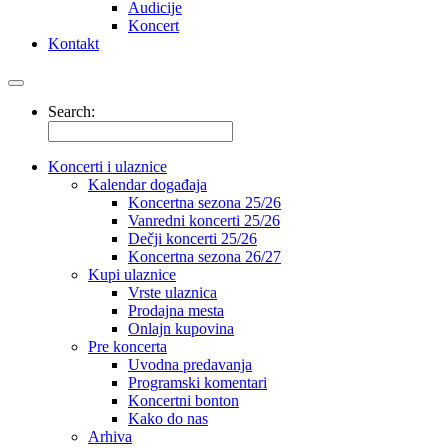
Audicije
Koncert
Kontakt
Search:
Koncerti i ulaznice
Kalendar događaja
Koncertna sezona 25/26
Vanredni koncerti 25/26
Dečji koncerti 25/26
Koncertna sezona 26/27
Kupi ulaznice
Vrste ulaznica
Prodajna mesta
Onlajn kupovina
Pre koncerta
Uvodna predavanja
Programski komentari
Koncertni bonton
Kako do nas
Arhiva