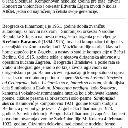
6 Jana Sibelijusa. Komponovan nekoliko godina pre toga, čuveni
Koncert za violončelo i orkestar Edvarda Elgara izvodi Nikolas
Altštet, jedan od najtraženijih čelista svoje generacije.
Beogradska filharmonija je 1951. godine dobila zvaničnu
autonomiju sa novim nazivom – Simfonijski orkestar Narodne
Republike Srbije, a na mesto novog šefa-dirigenta postavljen je
Krešimir Baranović
(1894-1975), hrvatski kompozitor i dirigent sa
decenijskim stažom u našoj kući. Muzičke studije teorije, klavira i
horne započeo je u Zagrebu, a nastavio studije kompozicije u Beču i
Berlinu. Od 1915. godine tekla je njegova dirigentska aktivnost u
operskim kućama Zagreba, Beograda i Bratislave, a posle rata se
vratio u Beograd gde je radio do kraja života uglavnom na
dirigentskom polju. Baranovićevi najznačajniji kompozitorski opusi
nastali su u predratnom periodu – opere
Striženo-košeno
i
Nevjesta
od Cetingrada
, baleti
Licitarsko srce
,
Imbrek sa nosom
, simfonijska
dela Simfonijeta u Es-duru,
Koncertna predigra
, kolo
Svatovac
,
kamerna i vokalno-instrumentalna muzika koja obuhvata kantate,
poeme, cikluse pesama sa orkestrom i solo-pesme.
Simfonijski
skerco
Baranović je komponovao 1921. godine tokom studija u
Berlinu, a prvi put ga je izvela Zagrebačka filharmonija 1923.
godine. Sa ovim delom je Beogradska filharmonija započela koncert
povodom otvaranja dvorane Zadužbine Ilije M. Kolarca 4. februara
1932. godine. Okvirnim delovima tradicionalne trodelne forme