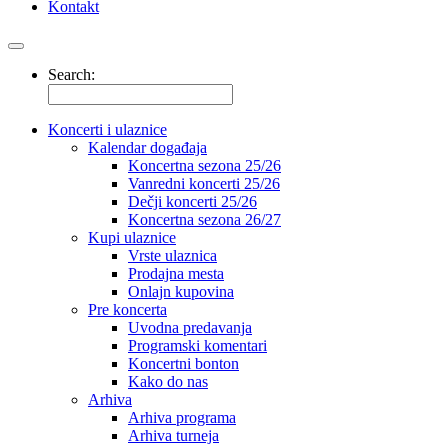
Kontakt
Search:
Koncerti i ulaznice
Kalendar događaja
Koncertna sezona 25/26
Vanredni koncerti 25/26
Dečji koncerti 25/26
Koncertna sezona 26/27
Kupi ulaznice
Vrste ulaznica
Prodajna mesta
Onlajn kupovina
Pre koncerta
Uvodna predavanja
Programski komentari
Koncertni bonton
Kako do nas
Arhiva
Arhiva programa
Arhiva turneja