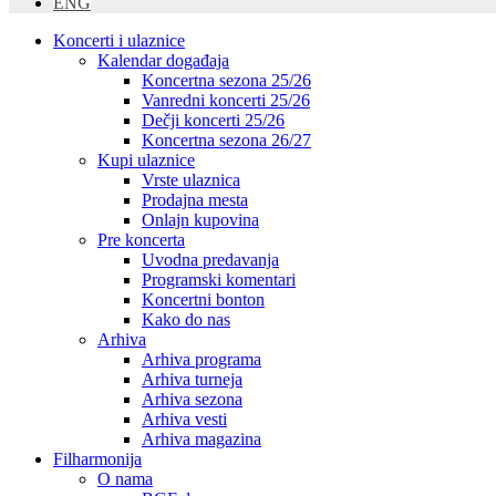
ENG
Koncerti i ulaznice
Kalendar događaja
Koncertna sezona 25/26
Vanredni koncerti 25/26
Dečji koncerti 25/26
Koncertna sezona 26/27
Kupi ulaznice
Vrste ulaznica
Prodajna mesta
Onlajn kupovina
Pre koncerta
Uvodna predavanja
Programski komentari
Koncertni bonton
Kako do nas
Arhiva
Arhiva programa
Arhiva turneja
Arhiva sezona
Arhiva vesti
Arhiva magazina
Filharmonija
O nama