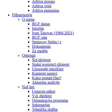
Arhiva sezona
Arhiva vesti
Arhiva magazina
Filharmonija
O nama
BGF danas
Istorijat
Ivan Tasovac (1966-2021)
BGF sala
Steinway Spirio | r
Dokumenta
Za medije
Orkestar
Šef-dirigent
Stalni gostujući dirigent
Upoznajte muzičare
Kamerni sastavi
Kako postati član?
Aktuelne audicije
Naš tim
Upravni odbor
V.d. direktor
Organizacija programa
Sekretarijat
Tehnička služba