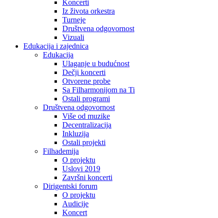
Koncerti
Iz života orkestra
Turneje
Društvena odgovornost
Vizuali
Edukacija i zajednica
Edukacija
Ulaganje u budućnost
Dečji koncerti
Otvorene probe
Sa Filharmonijom na Ti
Ostali programi
Društvena odgovornost
Više od muzike
Decentralizacija
Inkluzija
Ostali projekti
Filhademija
O projektu
Uslovi 2019
Završni koncerti
Dirigentski forum
O projektu
Audicije
Koncert