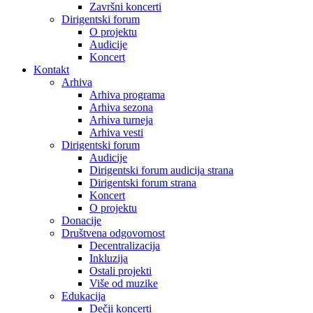
Završni koncerti
Dirigentski forum
O projektu
Audicije
Koncert
Kontakt
Arhiva
Arhiva programa
Arhiva sezona
Arhiva turneja
Arhiva vesti
Dirigentski forum
Audicije
Dirigentski forum audicija strana
Dirigentski forum strana
Koncert
O projektu
Donacije
Društvena odgovornost
Decentralizacija
Inkluzija
Ostali projekti
Više od muzike
Edukacija
Dečji koncerti