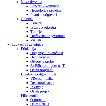
Nova dvorana
Pobednik konkursa
Hronologija projekta
Pitanja i odgovori
Galerija
Koncerti
Iz života orkestra
Turneje
Društvena odgovornost
Vizuali
Edukacija i zajednica
Edukacija
Ulaganje u budućnost
Dečji koncerti
Otvorene probe
Sa Filharmonijom na Ti
Ostali programi
Društvena odgovornost
Više od muzike
Decentralizacija
Inkluzija
Ostali projekti
Filhademija
O projektu
Uslovi 2019