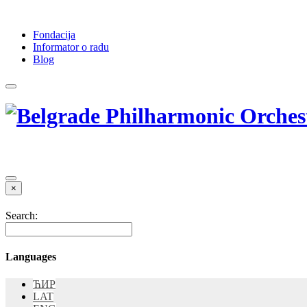
Fondacija
Informator o radu
Blog
×
Search:
Languages
ЋИР
LAT