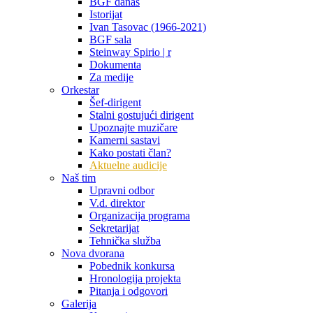
BGF danas
Istorijat
Ivan Tasovac (1966-2021)
BGF sala
Steinway Spirio | r
Dokumenta
Za medije
Orkestar
Šef-dirigent
Stalni gostujući dirigent
Upoznajte muzičare
Kamerni sastavi
Kako postati član?
Aktuelne audicije
Naš tim
Upravni odbor
V.d. direktor
Organizacija programa
Sekretarijat
Tehnička služba
Nova dvorana
Pobednik konkursa
Hronologija projekta
Pitanja i odgovori
Galerija