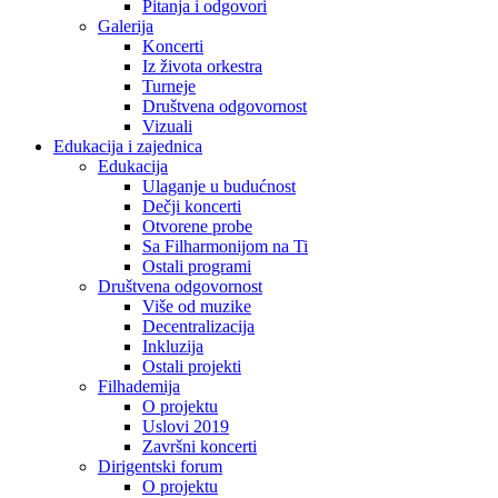
Pitanja i odgovori
Galerija
Koncerti
Iz života orkestra
Turneje
Društvena odgovornost
Vizuali
Edukacija i zajednica
Edukacija
Ulaganje u budućnost
Dečji koncerti
Otvorene probe
Sa Filharmonijom na Ti
Ostali programi
Društvena odgovornost
Više od muzike
Decentralizacija
Inkluzija
Ostali projekti
Filhademija
O projektu
Uslovi 2019
Završni koncerti
Dirigentski forum
O projektu