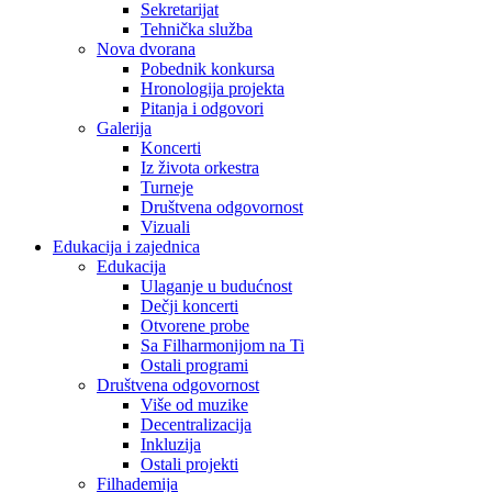
Sekretarijat
Tehnička služba
Nova dvorana
Pobednik konkursa
Hronologija projekta
Pitanja i odgovori
Galerija
Koncerti
Iz života orkestra
Turneje
Društvena odgovornost
Vizuali
Edukacija i zajednica
Edukacija
Ulaganje u budućnost
Dečji koncerti
Otvorene probe
Sa Filharmonijom na Ti
Ostali programi
Društvena odgovornost
Više od muzike
Decentralizacija
Inkluzija
Ostali projekti
Filhademija