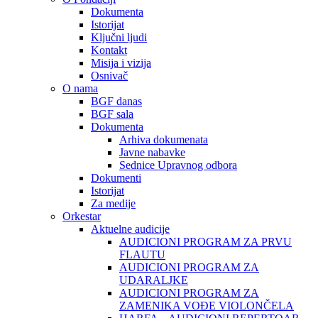
Dokumenta
Istorijat
Ključni ljudi
Kontakt
Misija i vizija
Osnivač
O nama
BGF danas
BGF sala
Dokumenta
Arhiva dokumenata
Javne nabavke
Sednice Upravnog odbora
Dokumenti
Istorijat
Za medije
Orkestar
Aktuelne audicije
AUDICIONI PROGRAM ZA PRVU
FLAUTU
AUDICIONI PROGRAM ZA
UDARALЈKE
AUDICIONI PROGRAM ZA
ZAMENIKA VOĐE VIOLONČELA