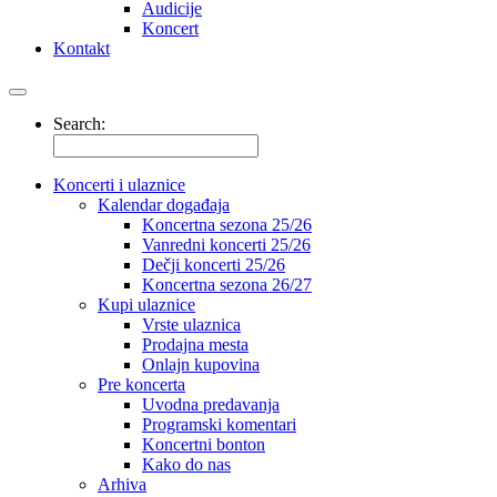
Audicije
Koncert
Kontakt
Search:
Koncerti i ulaznice
Kalendar događaja
Koncertna sezona 25/26
Vanredni koncerti 25/26
Dečji koncerti 25/26
Koncertna sezona 26/27
Kupi ulaznice
Vrste ulaznica
Prodajna mesta
Onlajn kupovina
Pre koncerta
Uvodna predavanja
Programski komentari
Koncertni bonton
Kako do nas
Arhiva