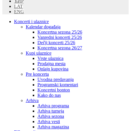
ЋИР
LAT
ENG
Koncerti i ulaznice
Kalendar događaja
Koncertna sezona 25/26
Vanredni koncerti 25/26
Dečji koncerti 25/26
Koncertna sezona 26/27
Kupi ulaznice
Vrste ulaznica
Prodajna mesta
Onlajn kupovina
Pre koncerta
Uvodna predavanja
Programski komentari
Koncertni bonton
Kako do nas
Arhiva
Arhiva programa
Arhiva turneja
Arhiva sezona
Arhiva vesti
Arhiva magazina