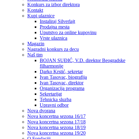
Konkurs za izbor direktora
Kontakt
Kupi ulaznice
Instaliraj Silverlajt
Prodajna mesta
Uputstvo za online kupovinu
Vrste ulaznica
Magazin
Nagradni konkurs za decu
Naš tim
BOJAN SUĐIĆ, V.D. direktor Beogradske
filharmonije
Darko Krstić, sekretar
Ivan Tasovac, biografija
Ivan Tasovac, direktor
Organizacija programa
Sekretarijat
Tehnicka sluzba
Upravni odbor
Nova dvorana
Nova koncertna sezona 16/17
Nova koncertna sezona 17/18
Nova koncertna sezona 18/19
Nova koncertna sezona 19/20
O Fondaciji