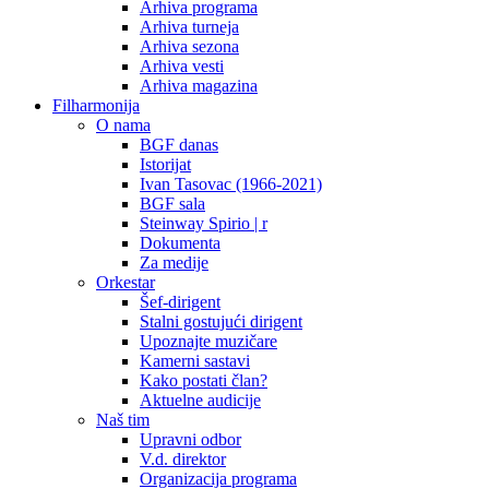
Arhiva programa
Arhiva turneja
Arhiva sezona
Arhiva vesti
Arhiva magazina
Filharmonija
O nama
BGF danas
Istorijat
Ivan Tasovac (1966-2021)
BGF sala
Steinway Spirio | r
Dokumenta
Za medije
Orkestar
Šef-dirigent
Stalni gostujući dirigent
Upoznajte muzičare
Kamerni sastavi
Kako postati član?
Aktuelne audicije
Naš tim
Upravni odbor
V.d. direktor
Organizacija programa