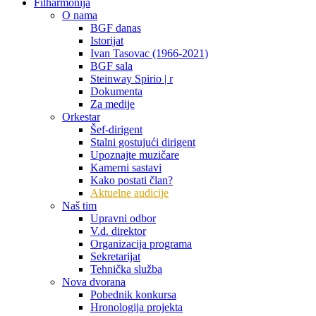
Filharmonija
O nama
BGF danas
Istorijat
Ivan Tasovac (1966-2021)
BGF sala
Steinway Spirio | r
Dokumenta
Za medije
Orkestar
Šef-dirigent
Stalni gostujući dirigent
Upoznajte muzičare
Kamerni sastavi
Kako postati član?
Aktuelne audicije
Naš tim
Upravni odbor
V.d. direktor
Organizacija programa
Sekretarijat
Tehnička služba
Nova dvorana
Pobednik konkursa
Hronologija projekta