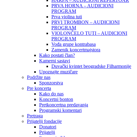
HARFA – AUDICIONI REPERTOAR
PRVA HORNA – AUDICIONI
PROGRAM
Prva violina tuti
PRVI TROMBON – AUDICIONI
PROGRAM
VIOLONČELO TUTI – AUDICIONI
PROGRAM
Vođa grupe kontrabasa
Zamenik koncertmajstora
Kako postati član?
Kamerni sastavi
Duvački kvintet beogradske Filharmonije
Upoznajte muzičare
Podržite nas
Sponzorstva
Pre koncerta
Kako do nas
Koncertni bonton
Pretkoncertna predavanja
Programski komentari
Pretraga
Prijatelji fondacije
Donatori
Prijatelji