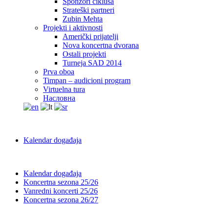
Sponzori ciklusa
Strateški partneri
Zubin Mehta
Projekti i aktivnosti
Američki prijatelji
Nova koncertna dvorana
Ostali projekti
Turneja SAD 2014
Prva oboa
Timpan – audicioni program
Virtuelna tura
Насловна
Kalendar događaja
Kalendar događaja
Koncertna sezona 25/26
Vanredni koncerti 25/26
Koncertna sezona 26/27