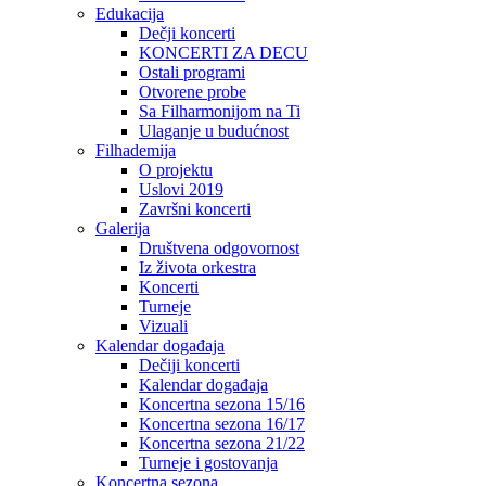
Edukacija
Dečji koncerti
KONCERTI ZA DECU
Ostali programi
Otvorene probe
Sa Filharmonijom na Ti
Ulaganje u budućnost
Filhademija
O projektu
Uslovi 2019
Završni koncerti
Galerija
Društvena odgovornost
Iz života orkestra
Koncerti
Turneje
Vizuali
Kalendar događaja
Dečiji koncerti
Kalendar događaja
Koncertna sezona 15/16
Koncertna sezona 16/17
Koncertna sezona 21/22
Turneje i gostovanja
Koncertna sezona