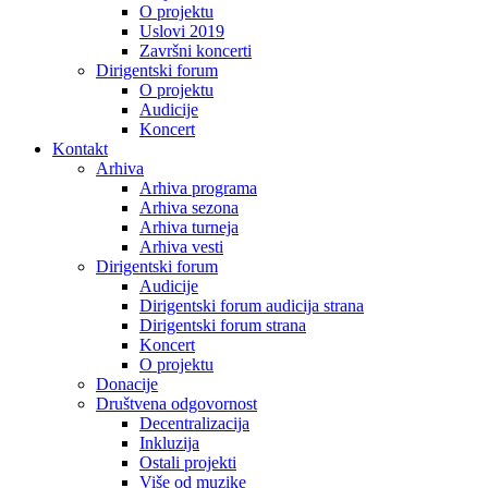
O projektu
Uslovi 2019
Završni koncerti
Dirigentski forum
O projektu
Audicije
Koncert
Kontakt
Arhiva
Arhiva programa
Arhiva sezona
Arhiva turneja
Arhiva vesti
Dirigentski forum
Audicije
Dirigentski forum audicija strana
Dirigentski forum strana
Koncert
O projektu
Donacije
Društvena odgovornost
Decentralizacija
Inkluzija
Ostali projekti
Više od muzike