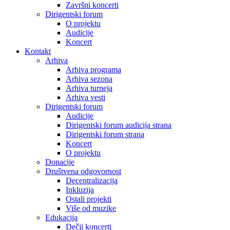
Završni koncerti
Dirigentski forum
O projektu
Audicije
Koncert
Kontakt
Arhiva
Arhiva programa
Arhiva sezona
Arhiva turneja
Arhiva vesti
Dirigentski forum
Audicije
Dirigentski forum audicija strana
Dirigentski forum strana
Koncert
O projektu
Donacije
Društvena odgovornost
Decentralizacija
Inkluzija
Ostali projekti
Više od muzike
Edukacija
Dečji koncerti