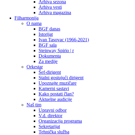
Arhiva sezona
Arhiva vesti
Arhiva magazina
Filharmonija
O nama
BGF danas
Istorijat
Ivan Tasovac (1966-2021)
BGF sala
Steinway Spirio | r
Dokumenta
Za medije
Orkestar
Šef-dirigent
Stalni gostujući dirigent
Upoznajte muzičare
Kamerni sastavi
Kako postati član?
Aktuelne audicije
Naš tim
Upravni odbor
V.d. direktor
Organizacija programa
Sekretarijat
Tehnička služba