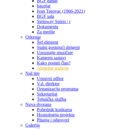
BGF danas
Istorijat
Ivan Tasovac (1966-2021)
BGF sala
Steinway Spirio | r
Dokumenta
Za medije
Orkestar
Šef-dirigent
Stalni gostujući dirigent
Upoznajte muzičare
Kamerni sastavi
Kako postati član?
Aktuelne audicije
Naš tim
Upravni odbor
V.d. direktor
Organizacija programa
Sekretarijat
Tehnička služba
Nova dvorana
Pobednik konkursa
Hronologija projekta
Pitanja i odgovori
Galerija