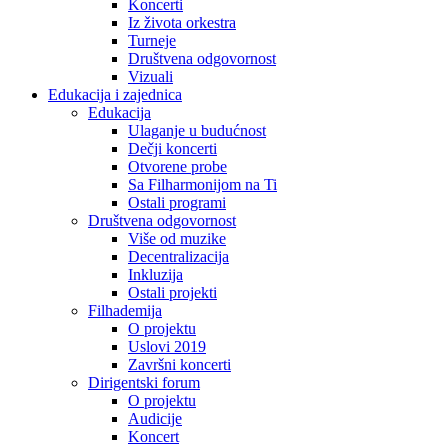
Koncerti
Iz života orkestra
Turneje
Društvena odgovornost
Vizuali
Edukacija i zajednica
Edukacija
Ulaganje u budućnost
Dečji koncerti
Otvorene probe
Sa Filharmonijom na Ti
Ostali programi
Društvena odgovornost
Više od muzike
Decentralizacija
Inkluzija
Ostali projekti
Filhademija
O projektu
Uslovi 2019
Završni koncerti
Dirigentski forum
O projektu
Audicije
Koncert