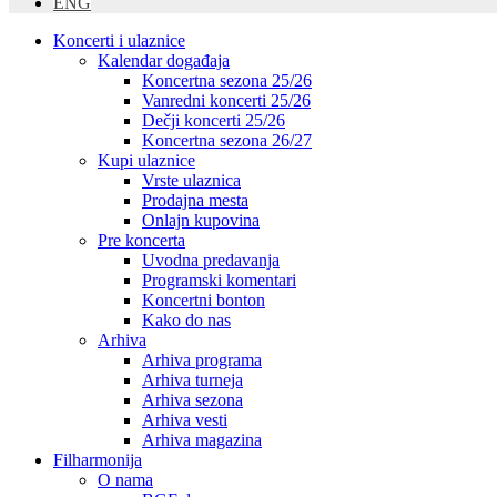
ENG
Koncerti i ulaznice
Kalendar događaja
Koncertna sezona 25/26
Vanredni koncerti 25/26
Dečji koncerti 25/26
Koncertna sezona 26/27
Kupi ulaznice
Vrste ulaznica
Prodajna mesta
Onlajn kupovina
Pre koncerta
Uvodna predavanja
Programski komentari
Koncertni bonton
Kako do nas
Arhiva
Arhiva programa
Arhiva turneja
Arhiva sezona
Arhiva vesti
Arhiva magazina
Filharmonija
O nama