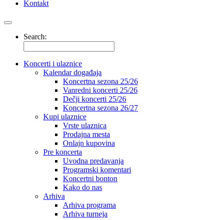
Kontakt
Search:
Koncerti i ulaznice
Kalendar događaja
Koncertna sezona 25/26
Vanredni koncerti 25/26
Dečji koncerti 25/26
Koncertna sezona 26/27
Kupi ulaznice
Vrste ulaznica
Prodajna mesta
Onlajn kupovina
Pre koncerta
Uvodna predavanja
Programski komentari
Koncertni bonton
Kako do nas
Arhiva
Arhiva programa
Arhiva turneja