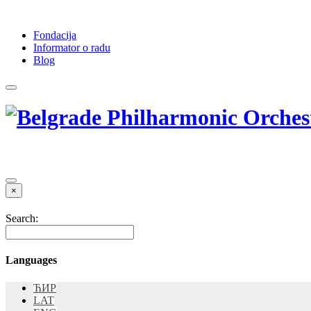
Fondacija
Informator o radu
Blog
×
Search:
Languages
ЋИР
LAT