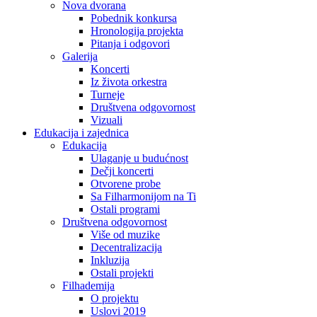
Nova dvorana
Pobednik konkursa
Hronologija projekta
Pitanja i odgovori
Galerija
Koncerti
Iz života orkestra
Turneje
Društvena odgovornost
Vizuali
Edukacija i zajednica
Edukacija
Ulaganje u budućnost
Dečji koncerti
Otvorene probe
Sa Filharmonijom na Ti
Ostali programi
Društvena odgovornost
Više od muzike
Decentralizacija
Inkluzija
Ostali projekti
Filhademija
O projektu
Uslovi 2019