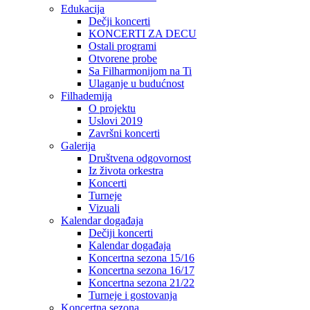
Edukacija
Dečji koncerti
KONCERTI ZA DECU
Ostali programi
Otvorene probe
Sa Filharmonijom na Ti
Ulaganje u budućnost
Filhademija
O projektu
Uslovi 2019
Završni koncerti
Galerija
Društvena odgovornost
Iz života orkestra
Koncerti
Turneje
Vizuali
Kalendar događaja
Dečiji koncerti
Kalendar događaja
Koncertna sezona 15/16
Koncertna sezona 16/17
Koncertna sezona 21/22
Turneje i gostovanja
Koncertna sezona