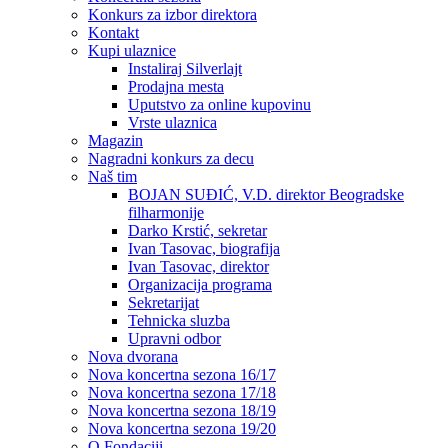
Konkurs za izbor direktora
Kontakt
Kupi ulaznice
Instaliraj Silverlajt
Prodajna mesta
Uputstvo za online kupovinu
Vrste ulaznica
Magazin
Nagradni konkurs za decu
Naš tim
BOJAN SUĐIĆ, V.D. direktor Beogradske
filharmonije
Darko Krstić, sekretar
Ivan Tasovac, biografija
Ivan Tasovac, direktor
Organizacija programa
Sekretarijat
Tehnicka sluzba
Upravni odbor
Nova dvorana
Nova koncertna sezona 16/17
Nova koncertna sezona 17/18
Nova koncertna sezona 18/19
Nova koncertna sezona 19/20
O Fondaciji