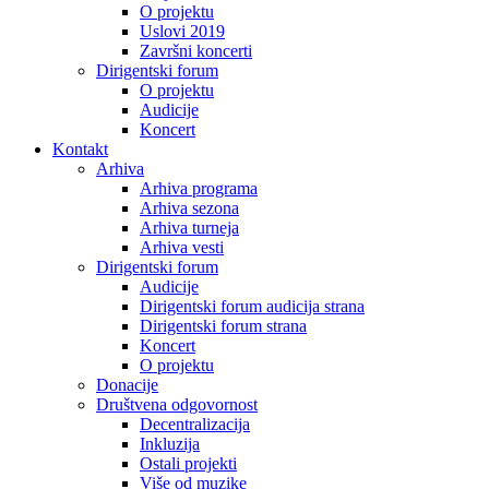
O projektu
Uslovi 2019
Završni koncerti
Dirigentski forum
O projektu
Audicije
Koncert
Kontakt
Arhiva
Arhiva programa
Arhiva sezona
Arhiva turneja
Arhiva vesti
Dirigentski forum
Audicije
Dirigentski forum audicija strana
Dirigentski forum strana
Koncert
O projektu
Donacije
Društvena odgovornost
Decentralizacija
Inkluzija
Ostali projekti
Više od muzike