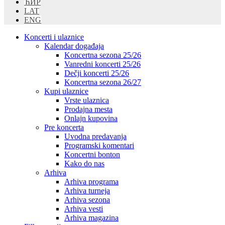
ЋИР
LAT
ENG
Koncerti i ulaznice
Kalendar događaja
Koncertna sezona 25/26
Vanredni koncerti 25/26
Dečji koncerti 25/26
Koncertna sezona 26/27
Kupi ulaznice
Vrste ulaznica
Prodajna mesta
Onlajn kupovina
Pre koncerta
Uvodna predavanja
Programski komentari
Koncertni bonton
Kako do nas
Arhiva
Arhiva programa
Arhiva turneja
Arhiva sezona
Arhiva vesti
Arhiva magazina