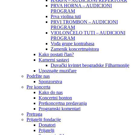
HARFA – AUDICIONI REPERTOAR
PRVA HORNA – AUDICIONI
PROGRAM
Prva violina tuti
PRVI TROMBON – AUDICIONI
PROGRAM
VIOLONČELO TUTI – AUDICIONI
PROGRAM
Vođa grupe kontrabasa
Zamenik koncertmajstora
Kako postati član?
Kamerni sastavi
Duvački kvintet beogradske Filharmonije
Upoznajte muzičare
Podržite nas
Sponzorstva
Pre koncerta
Kako do nas
Koncertni bonton
Pretkoncertna predavanja
Programski komentari
Pretraga
Prijatelji fondacije
Donatori
Prijatelji