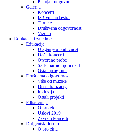
Pitanja i odgovori
Galerija
Koncerti
Iz života orkestra
Turneje
Društvena odgovornost
Vizuali
Edukacija i zajednica
Edukacija
Ulaganje u budućnost
Dečji koncerti
Otvorene probe
Sa Filharmonijom na Ti
Ostali programi
Društvena odgovornost
Više od muzike
Decentralizacija
Inkluzija
Ostali projekti
Filhademija
O projektu
Uslovi 2019
Završni koncerti
Dirigentski forum
O projektu