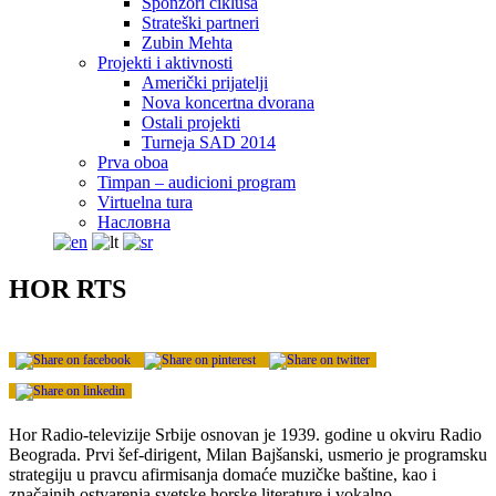
Sponzori ciklusa
Strateški partneri
Zubin Mehta
Projekti i aktivnosti
Američki prijatelji
Nova koncertna dvorana
Ostali projekti
Turneja SAD 2014
Prva oboa
Timpan – audicioni program
Virtuelna tura
Насловна
HOR RTS
Hor Radio-televizije Srbije osnovan je 1939. godine u okviru Radio
Beograda. Prvi šef-dirigent, Milan Bajšanski, usmerio je programsku
strategiju u pravcu afirmisanja domaće muzičke baštine, kao i
značajnih ostvarenja svetske horske literature i vokalno-