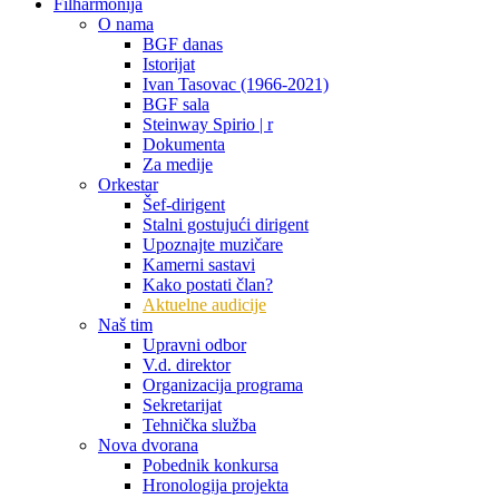
Filharmonija
O nama
BGF danas
Istorijat
Ivan Tasovac (1966-2021)
BGF sala
Steinway Spirio | r
Dokumenta
Za medije
Orkestar
Šef-dirigent
Stalni gostujući dirigent
Upoznajte muzičare
Kamerni sastavi
Kako postati član?
Aktuelne audicije
Naš tim
Upravni odbor
V.d. direktor
Organizacija programa
Sekretarijat
Tehnička služba
Nova dvorana
Pobednik konkursa
Hronologija projekta