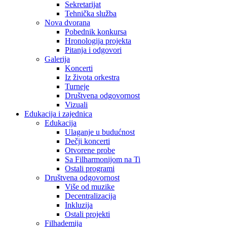
Sekretarijat
Tehnička služba
Nova dvorana
Pobednik konkursa
Hronologija projekta
Pitanja i odgovori
Galerija
Koncerti
Iz života orkestra
Turneje
Društvena odgovornost
Vizuali
Edukacija i zajednica
Edukacija
Ulaganje u budućnost
Dečji koncerti
Otvorene probe
Sa Filharmonijom na Ti
Ostali programi
Društvena odgovornost
Više od muzike
Decentralizacija
Inkluzija
Ostali projekti
Filhademija