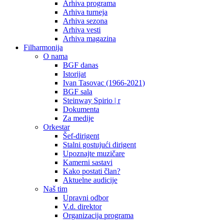
Arhiva programa
Arhiva turneja
Arhiva sezona
Arhiva vesti
Arhiva magazina
Filharmonija
O nama
BGF danas
Istorijat
Ivan Tasovac (1966-2021)
BGF sala
Steinway Spirio | r
Dokumenta
Za medije
Orkestar
Šef-dirigent
Stalni gostujući dirigent
Upoznajte muzičare
Kamerni sastavi
Kako postati član?
Aktuelne audicije
Naš tim
Upravni odbor
V.d. direktor
Organizacija programa