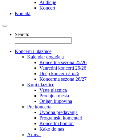
Audicije
Koncert
Kontakt
Search:
Koncerti i ulaznice
Kalendar događaja
Koncertna sezona 25/26
Vanredni koncerti 25/26
Dečji koncerti 25/26
Koncertna sezona 26/27
Kupi ulaznice
Vrste ulaznica
Prodajna mesta
Onlajn kupovina
Pre koncerta
Uvodna predavanja
Programski komentari
Koncertni bonton
Kako do nas
Arhiva