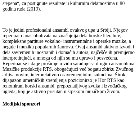
stepena“, za postignute rezultate u kulturnim delatnostima u 80
godina rada (2019).
To je jedini profesionalni ansambl ovakvog tipa u Srbiji. Njegov
repertoar danas obuhvata najznačajnija dela horske literature,
kompleksne partiture vokalno- instrumentalne i operske muzike, a
neguje i muziku popularnih žanrova. Ovaj ansambl aktivno izvodi i
dela savremenih inostranih i domaćih autora, najčešće ih premijerno
interpretirajući, a mnoga od njih su mu upravo i posvećena.
Repertoar se i dalje proširuje u vidu saradnje sa drugim ansamblima
Muzičke produkcije RTS, obogaćujući već bogatu zbirku Zvučnog
arhiva novim, interpretativno osavremenjinim, snimcima. Široki
dijapazon umetničkih stremljenja pozicionirao je Hor RTS kao
renomirani horski ansambl, prepoznatljivog zvuka i izvođačkog
ugleda, koji je aktivno prisutan u srpskom muzičkom životu.
Medijski sponzori