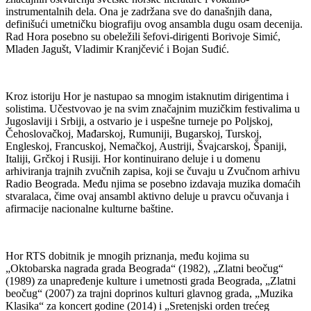
instrumentalnih dela. Ona je zadržana sve do današnjih dana,
definišući umetničku biografiju ovog ansambla dugu osam decenija.
Rad Hora posebno su obeležili šefovi-dirigenti Borivoje Simić,
Mladen Jagušt, Vladimir Kranjčević i Bojan Suđić.
Kroz istoriju Hor je nastupao sa mnogim istaknutim dirigentima i
solistima. Učestvovao je na svim značajnim muzičkim festivalima u
Jugoslaviji i Srbiji, a ostvario je i uspešne turneje po Poljskoj,
Čehoslovačkoj, Mađarskoj, Rumuniji, Bugarskoj, Turskoj,
Engleskoj, Francuskoj, Nemačkoj, Austriji, Švajcarskoj, Španiji,
Italiji, Grčkoj i Rusiji. Hor kontinuirano deluje i u domenu
arhiviranja trajnih zvučnih zapisa, koji se čuvaju u Zvučnom arhivu
Radio Beograda. Među njima se posebno izdavaja muzika domaćih
stvaralaca, čime ovaj ansambl aktivno deluje u pravcu očuvanja i
afirmacije nacionalne kulturne baštine.
Hor RTS dobitnik je mnogih priznanja, među kojima su
„Oktobarska nagrada grada Beograda“ (1982), „Zlatni beočug“
(1989) za unapređenje kulture i umetnosti grada Beograda, „Zlatni
beočug“ (2007) za trajni doprinos kulturi glavnog grada, „Muzika
Klasika“ za koncert godine (2014) i „Sretenjski orden trećeg