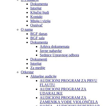
Dokumenta
Istorijat
Ključni ljudi
Kontakt
Misija i vizija
Osnivač
O nama
BGF danas
BGF sala
Dokumenta
Arhiva dokumenata
Javne nabavke
Sednice Upravnog odbora
Dokumenti
Istorijat
Za medije
Orkestar
Aktuelne audicije
AUDICIONI PROGRAM ZA PRVU
FLAUTU
AUDICIONI PROGRAM ZA
UDARALЈKE
AUDICIONI PROGRAM ZA
ZAMENIKA VOĐE VIOLONČELA