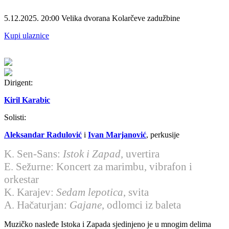
5.12.2025.
20:00
Velika dvorana Kolarčeve zadužbine
Kupi ulaznice
Dirigent:
Kiril Karabic
Solisti:
Aleksandar Radulović
i
Ivan Marjanović
, perkusije
K. Sen-Sans:
Istok i Zapad
, uvertira
E. Sežurne:
Koncert za marimbu, vibrafon i
orkestar
K. Karajev:
Sedam lepotica
, svita
A. Hačaturjan:
Gajane
, odlomci iz baleta
Muzičko nasleđe Istoka i Zapada sjedinjeno je u mnogim delima