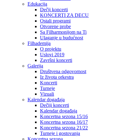
Edukacija
Dečji koncerti
KONCERTI ZA DECU
Ostali programi
Otvorene probe
Sa Filharmonijom na Ti
Ulaganje u budućnost
Filhademija
O projektu
Uslovi 2019
Završni koncerti
Galerija
Društvena odgovornost
Iz života orkestra
Koncerti
Turneje
Vizuali
Kalendar događaja
Dečiji koncerti
Kalendar događaja
Koncertna sezona 15/16
Koncertna sezona 16/17
Koncertna sezona 21/22
Turneje i gostovanja
Koncertna sezona