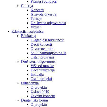
Pitanja i odgovori
Galerija
Koncerti
Iz života orkestra
Turneje
Društvena odgovornost
Vizuali
Edukacija i zajednica
Edukacija
Ulaganje u budućnost
Dečji koncerti
Otvorene probe
Sa Filharmonijom na Ti
Ostali programi
Društvena odgovornost
Više od muzike
Decentralizacija
Inkluzija
Ostali projekti
Filhademija
O projektu
Uslovi 2019
Završni koncerti
Dirigentski forum
O projektu