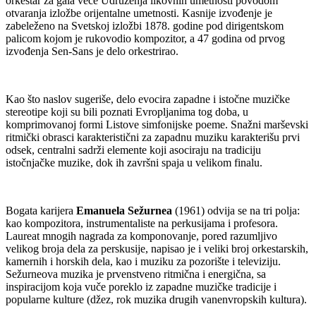
orkestar za gala veče Udruženja likovnih umetnosti povodom
otvaranja izložbe orijentalne umetnosti. Kasnije izvođenje je
zabeleženo na Svetskoj izložbi 1878. godine pod dirigentskom
palicom kojom je rukovodio kompozitor, a 47 godina od prvog
izvođenja Sen-Sans je delo orkestrirao.
Kao što naslov sugeriše, delo evocira zapadne i istočne muzičke
stereotipe koji su bili poznati Evropljanima tog doba, u
komprimovanoj formi Listove simfonijske poeme. Snažni marševski
ritmički obrasci karakteristični za zapadnu muziku karakterišu prvi
odsek, centralni sadrži elemente koji asociraju na tradiciju
istočnjačke muzike, dok ih završni spaja u velikom finalu.
Bogata karijera
Emanuela Sežurnea
(1961) odvija se na tri polja:
kao kompozitora, instrumentaliste na perkusijama i profesora.
Laureat mnogih nagrada za komponovanje, pored razumljivo
velikog broja dela za perskusije, napisao je i veliki broj orkestarskih,
kamernih i horskih dela, kao i muziku za pozorište i televiziju.
Sežurneova muzika je prvenstveno ritmična i energična, sa
inspiracijom koja vuče poreklo iz zapadne muzičke tradicije i
popularne kulture (džez, rok muzika drugih vanenvropskih kultura).