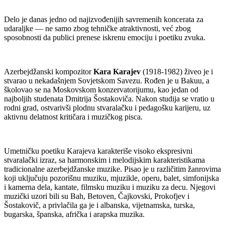
Delo je danas jedno od najizvođenijih savremenih koncerata za
udaraljke — ne samo zbog tehničke atraktivnosti, već zbog
sposobnosti da publici prenese iskrenu emociju i poetiku zvuka.
Azerbejdžanski kompozitor
Kara Karajev
(1918-1982) živeo je i
stvarao u nekadašnjem Sovjetskom Savezu. Rođen je u Bakuu, a
školovao se na Moskovskom konzervatorijumu, kao jedan od
najboljih studenata Dmitrija Šostakoviča. Nakon studija se vratio u
rodni grad, ostvarivši plodnu stvaralačku i pedagošku karijeru, uz
aktivnu delatnost kritičara i muzičkog pisca.
Umetničku poetiku Karajeva karakteriše visoko ekspresivni
stvaralački izraz, sa harmonskim i melodijskim karakteristikama
tradicionalne azerbejdžanske muzike. Pisao je u različitim žanrovima
koji uključuju pozorišnu muziku, mjuzikle, operu, balet, simfonijska
i kamerna dela, kantate, filmsku muziku i muziku za decu. Njegovi
muzički uzori bili su Bah, Betoven, Čajkovski, Prokofjev i
Šostakovič, a privlačila ga je i albanska, vijetnamska, turska,
bugarska, španska, afrička i arapska muzika.