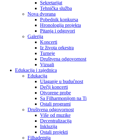
Sekretarijat
Tehnička služba
Nova dvorana
Pobednik konkursa
Hronologija projekta
Pitanja i odgovori
Galerija
Koncerti
Iz života orkestra
Turneje
Društvena odgovornost
Vizuali
Edukacija i zajednica
Edukacija
Ulaganje u budućnost
Dečji koncerti
Otvorene probe
Sa Filharmonijom na Ti
Ostali programi
Društvena odgovornost
Više od muzike
Decentralizacija
Inkluzija
Ostali projekti
Filhademija