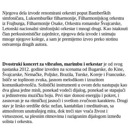
Njegova dela izvode renomirani orkestri poput Bamberških
simfoničara, Luksemburške filharmonije, Filharmonijskog orkestra
iz Frajburga, Filharmonije Osake, Orkestra romanske Švajcarske,
Letonski nacionalni simfonijski orkestar i mnogi drugi. Kao istaknuti
član perkusionističke zajednice, njegova dela izvode i snimaju
mnoge njegove kolege, a sam je premijerno izveo preko stotinu
ostvarenja drugih autora.
Dvostruki koncert za vibrafon, marimbu i orkestar
je od svog
nastanka 2012. godine izveden na scenama od Bugarske, do Kine,
Švajcarske, Nemačke, Poljske, Brazila, Turske, Koreje i Francuske.
Ističe se toplinom zvuka, jasnom melodikom i izrazitom
komunikativnošću. Solistički instrumenti u ovom delu nastupaju kao
dva glasa jedne misli, ponekad vodeći dijalog, ponekad se stapajući
u jedinstvenu muzičku boju. Prvi stav donosi energiju i pokret, i
zasnovan je na ritmičkoj jasnoći i svetlom zvučnom karakteru. Drugi
stav je lirsko središte dela: nežan, kantabilan i meditativan, sa
atmosferom unutrašnjeg mira, dok treći stav vraća živost i
virtuoznost, sa plesnim ritmovima i razigranim dijalogom između
solista i orkestra.