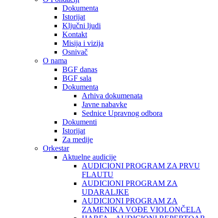
Dokumenta
Istorijat
Ključni ljudi
Kontakt
Misija i vizija
Osnivač
O nama
BGF danas
BGF sala
Dokumenta
Arhiva dokumenata
Javne nabavke
Sednice Upravnog odbora
Dokumenti
Istorijat
Za medije
Orkestar
Aktuelne audicije
AUDICIONI PROGRAM ZA PRVU
FLAUTU
AUDICIONI PROGRAM ZA
UDARALЈKE
AUDICIONI PROGRAM ZA
ZAMENIKA VOĐE VIOLONČELA