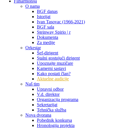
Filharmonija
O nama
BGF danas
Istorijat
Ivan Tasovac (1966-2021)
BGF sala
Steinway Spirio | r
Dokumenta
Za medije
Orkestar
Šef-dirigent
Stalni gostujući dirigent
Upoznajte muzičare
Kamerni sastavi
Kako postati član?
Aktuelne audicije
Naš tim
Upravni odbor
V.d. direktor
Organizacija programa
Sekretarijat
Tehnička služba
Nova dvorana
Pobednik konkursa
Hronologija projekta