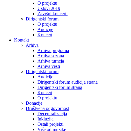
O projektu
Uslovi 2019
Završni koncerti
Dirigentski forum
O projektu
Audicije
Koncert
Kontakt
Arhiva
Arhiva programa
Arhiva sezona
Arhiva turneja
Arhiva vesti
Dirigentski forum
Audicije
Dirigentski forum audicija strana
Dirigentski forum strana
Koncert
O projektu
Donacije
Društvena odgovornost
Decentralizacija
Inkluzija
Ostali projekti
Više od muzike