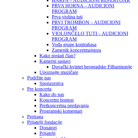
HARFA – AUDICIONI REPERTOAR
PRVA HORNA – AUDICIONI
PROGRAM
Prva violina tuti
PRVI TROMBON – AUDICIONI
PROGRAM
VIOLONČELO TUTI – AUDICIONI
PROGRAM
Vođa grupe kontrabasa
Zamenik koncertmajstora
Kako postati član?
Kamerni sastavi
Duvački kvintet beogradske Filharmonije
Upoznajte muzičare
Podržite nas
Sponzorstva
Pre koncerta
Kako do nas
Koncertni bonton
Pretkoncertna predavanja
Programski komentari
Pretraga
Prijatelji fondacije
Donatori
Prijatelji