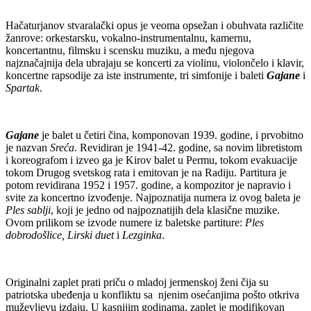
Hačaturjanov stvaralački opus je veoma opsežan i obuhvata različite
žanrove: orkestarsku, vokalno-instrumentalnu, kamernu,
koncertantnu, filmsku i scensku muziku, a među njegova
najznačajnija dela ubrajaju se koncerti za violinu, violončelo i klavir,
koncertne rapsodije za iste instrumente, tri simfonije i baleti
Gajane
i
Spartak
.
Gajane
je balet u četiri čina, komponovan 1939. godine, i prvobitno
je nazvan
Sreća
. Revidiran je 1941-42. godine, sa novim libretistom
i koreografom i izveo ga je Kirov balet u Permu, tokom evakuacije
tokom Drugog svetskog rata i emitovan je na Radiju. Partitura je
potom revidirana 1952 i 1957. godine, a kompozitor je napravio i
svite za koncertno izvođenje. Najpoznatija numera iz ovog baleta je
Ples sablji
, koji je jedno od najpoznatijih dela klasične muzike.
Ovom prilikom se izvode numere iz baletske partiture:
Ples
dobrodošlice, Lirski duet
i
Lezginka
.
Originalni zaplet prati priču o mladoj jermenskoj ženi čija su
patriotska ubeđenja u konfliktu sa njenim osećanjima pošto otkriva
muževljevu izdaju. U kasnijim godinama, zaplet je modifikovan