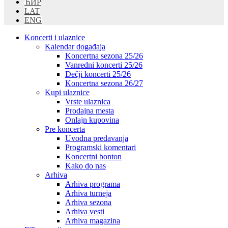
ЋИР
LAT
ENG
Koncerti i ulaznice
Kalendar događaja
Koncertna sezona 25/26
Vanredni koncerti 25/26
Dečji koncerti 25/26
Koncertna sezona 26/27
Kupi ulaznice
Vrste ulaznica
Prodajna mesta
Onlajn kupovina
Pre koncerta
Uvodna predavanja
Programski komentari
Koncertni bonton
Kako do nas
Arhiva
Arhiva programa
Arhiva turneja
Arhiva sezona
Arhiva vesti
Arhiva magazina