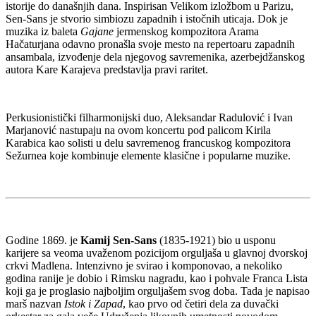
istorije do današnjih dana. Inspirisan Velikom izložbom u Parizu,
Sen-Sans je stvorio simbiozu zapadnih i istočnih uticaja. Dok je
muzika iz baleta
Gajane
jermenskog kompozitora Arama
Hačaturjana odavno pronašla svoje mesto na repertoaru zapadnih
ansambala, izvođenje dela njegovog savremenika, azerbejdžanskog
autora Kare Karajeva predstavlja pravi raritet.
Perkusionistički filharmonijski duo, Aleksandar Radulović i Ivan
Marjanović nastupaju na ovom koncertu pod palicom Kirila
Karabica kao solisti u delu savremenog francuskog kompozitora
Sežurnea koje kombinuje elemente klasične i popularne muzike.
Godine 1869. je
Kamij Sen-Sans
(1835-1921) bio u usponu
karijere sa veoma uvaženom pozicijom orguljaša u glavnoj dvorskoj
crkvi Madlena. Intenzivno je svirao i komponovao, a nekoliko
godina ranije je dobio i Rimsku nagradu, kao i pohvale Franca Lista
koji ga je proglasio najboljim orguljašem svog doba. Tada je napisao
marš nazvan
Istok i Zapad
, kao prvo od četiri dela za duvački