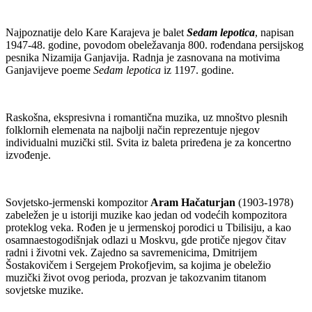
Najpoznatije delo Kare Karajeva je balet
Sedam lepotica
, napisan
1947-48. godine, povodom obeležavanja 800. rođendana persijskog
pesnika Nizamija Ganjavija. Radnja je zasnovana na motivima
Ganjavijeve poeme
Sedam lepotica
iz 1197. godine.
Raskošna, ekspresivna i romantična muzika, uz mnoštvo plesnih
folklornih elemenata na najbolji način reprezentuje njegov
individualni muzički stil. Svita iz baleta priređena je za koncertno
izvođenje.
Sovjetsko-jermenski kompozitor
Aram Hačaturjan
(1903-1978)
zabeležen je u istoriji muzike kao jedan od vodećih kompozitora
proteklog veka. Rođen je u jermenskoj porodici u Tbilisiju, a kao
osamnaestogodišnjak odlazi u Moskvu, gde protiče njegov čitav
radni i životni vek. Zajedno sa savremenicima, Dmitrijem
Šostakovičem i Sergejem Prokofjevim, sa kojima je obeležio
muzički život ovog perioda, prozvan je takozvanim titanom
sovjetske muzike.