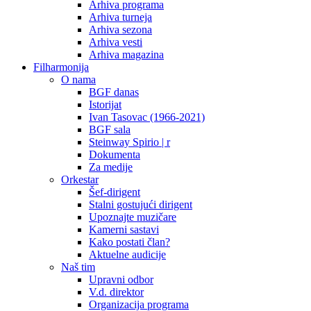
Arhiva programa
Arhiva turneja
Arhiva sezona
Arhiva vesti
Arhiva magazina
Filharmonija
O nama
BGF danas
Istorijat
Ivan Tasovac (1966-2021)
BGF sala
Steinway Spirio | r
Dokumenta
Za medije
Orkestar
Šef-dirigent
Stalni gostujući dirigent
Upoznajte muzičare
Kamerni sastavi
Kako postati član?
Aktuelne audicije
Naš tim
Upravni odbor
V.d. direktor
Organizacija programa