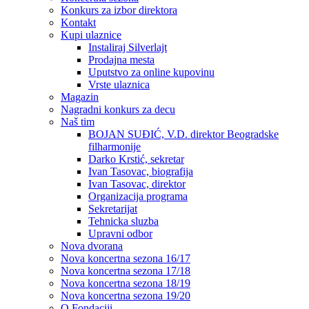
Konkurs za izbor direktora
Kontakt
Kupi ulaznice
Instaliraj Silverlajt
Prodajna mesta
Uputstvo za online kupovinu
Vrste ulaznica
Magazin
Nagradni konkurs za decu
Naš tim
BOJAN SUĐIĆ, V.D. direktor Beogradske
filharmonije
Darko Krstić, sekretar
Ivan Tasovac, biografija
Ivan Tasovac, direktor
Organizacija programa
Sekretarijat
Tehnicka sluzba
Upravni odbor
Nova dvorana
Nova koncertna sezona 16/17
Nova koncertna sezona 17/18
Nova koncertna sezona 18/19
Nova koncertna sezona 19/20
O Fondaciji