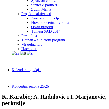
Sponzori ciklusa
Strateški partneri
Zubin Mehta
Projekti i aktivnosti
Američki prijatelji
Nova koncertna dvorana
Ostali projekti
Turneja SAD 2014
Prva oboa
Timpan – audicioni program
Virtuelna tura
Насловна
Kalendar događaja
Koncertna sezona 25/26
K. Karabic; A. Radulović i I. Marjanović,
perkusije