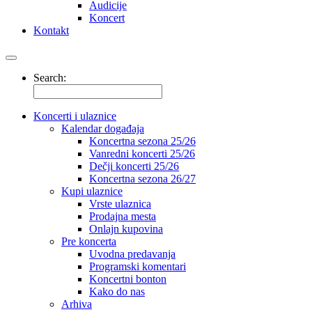
Audicije
Koncert
Kontakt
Search:
Koncerti i ulaznice
Kalendar događaja
Koncertna sezona 25/26
Vanredni koncerti 25/26
Dečji koncerti 25/26
Koncertna sezona 26/27
Kupi ulaznice
Vrste ulaznica
Prodajna mesta
Onlajn kupovina
Pre koncerta
Uvodna predavanja
Programski komentari
Koncertni bonton
Kako do nas
Arhiva