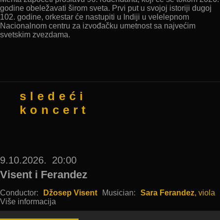
godine obeležavati širom sveta. Prvi put u svojoj istoriji dugoj
102. godine, orkestar će nastupiti u Indiji u velelepnom
Nacionalnom centru za izvođačku umetnost sa najvećim
svetskim zvezdama.
sledeći
koncert
9.10.2026.
20:00
Visent i Ferandez
Conductor:
Džosep Visent
Musician:
Sara Ferandez
, viola
Više informacija