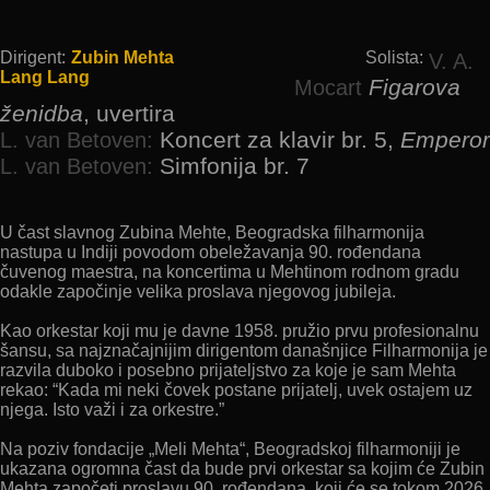
Dirigent:
Zubin Mehta
Solista:
V. A.
Lang Lang
Figarova
Mocart
ženidba
, uvertira
Koncert za klavir br. 5,
Emperor
L. van Betoven:
Simfonija br. 7
L. van Betoven:
U čast slavnog Zubina Mehte, Beogradska filharmonija
nastupa u Indiji povodom obeležavanja 90. rođendana
čuvenog maestra, na koncertima u Mehtinom rodnom gradu
odakle započinje velika proslava njegovog jubileja.
Kao orkestar koji mu je davne 1958. pružio prvu profesionalnu
šansu, sa najznačajnijim dirigentom današnjice Filharmonija je
razvila duboko i posebno prijateljstvo za koje je sam Mehta
rekao: “Kada mi neki čovek postane prijatelj, uvek ostajem uz
njega. Isto važi i za orkestre.”
Na poziv fondacije „Meli Mehta“, Beogradskoj filharmoniji je
ukazana ogromna čast da bude prvi orkestar sa kojim će Zubin
Mehta započeti proslavu 90. rođendana, koji će se tokom 2026.