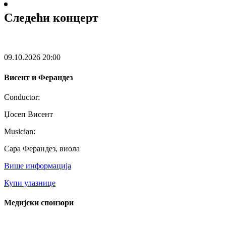
Следећи концерт
09.10.2026
20:00
Висент и Ферандез
Conductor:
Џосеп Висент
Musician:
Сара Ферандез, виола
Више информација
Купи улазнице
Медијски спонзори