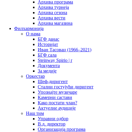
Архива програма
Архива турнеја
Архива сезона
Архива вести
Архива магазина
Филхармонија
О нама
БГФ данас
Историјат
Иван Тасовац (1966–2021)
БГФ сала
Steinway Spirio | r
Документа
За медије
Оркестар
Шеф-диригент
Стални гостујући диригент
Упознајте музичаре
Камерни састави
Како постати члан?
Актуелне аудиције
Наш тим
Управни одбор
В.д. директор
Организација програма