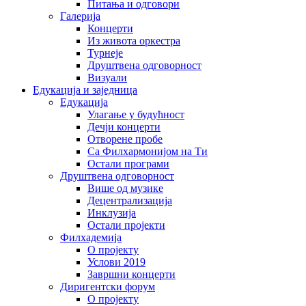
Питања и одговори
Галерија
Концерти
Из живота оркестра
Турнеје
Друштвена одговорност
Визуали
Едукација и заједница
Едукација
Улагање у будућност
Дечји концерти
Отворене пробе
Са Филхармонијом на Ти
Остали програми
Друштвена одговорност
Више од музике
Децентрализација
Инклузија
Остали пројекти
Филхадемија
О пројекту
Услови 2019
Завршни концерти
Диригентски форум
О пројекту