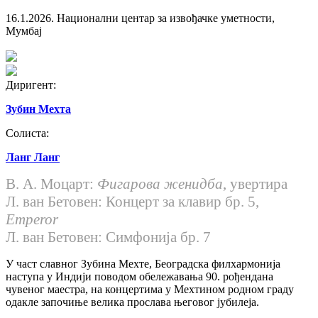
16.1.2026.
Национални центар за извођачке уметности,
Мумбај
Диригент:
Зубин Мехта
Солиста:
Ланг Ланг
В. А. Моцарт:
Фигарова женидба
, увертира
Л. ван Бетовен:
Концерт за клавир бр. 5,
Emperor
Л. ван Бетовен:
Симфонија бр. 7
У част славног Зубина Мехте, Београдска филхармонија
наступа у Индији поводом обележавања 90. рођендана
чувеног маестра, на концертима у Мехтином родном граду
одакле започиње велика прослава његовог јубилеја.