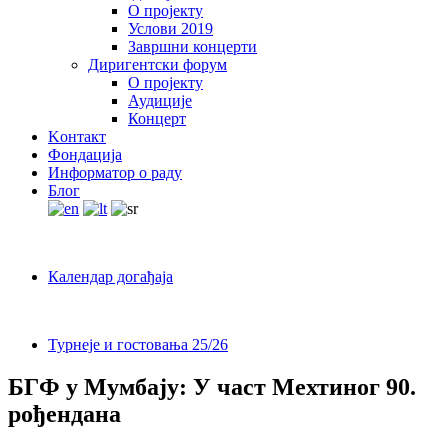
О пројекту
Услови 2019
Завршни концерти
Диригентски форум
О пројекту
Аудиције
Концерт
Kонтакт
Фондација
Информатор о раду
Блог
Календар догађаја
Турнеје и гостовања 25/26
БГФ у Мумбају: У част Мехтиног 90.
рођендана