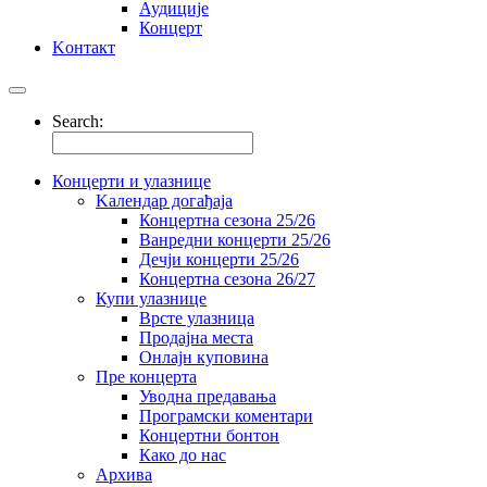
Аудиције
Концерт
Kонтакт
Search:
Концерти и улазнице
Kалендар догађаја
Концертна сезона 25/26
Ванредни концерти 25/26
Дечји концерти 25/26
Концертна сезона 26/27
Купи улазнице
Врсте улазница
Продајна места
Oнлајн куповинa
Пре концерта
Уводна предавања
Програмски коментари
Концертни бонтон
Како до нас
Архива