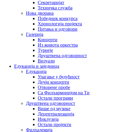
Секретаријат
Техничка служба
Нова дворана
Победник конкурса
Хронологија пројекта
Питања и одговори
Галерија
Концерти
Из живота оркестра
Турнеје
Друштвена одговорност
Визуали
Едукација и заједница
Едукација
Улагање у будућност
Дечји концерти
Отворене пробе
Са Филхармонијом на Ти
Остали програми
Друштвена одговорност
Више од музике
Децентрализација
Инклузија
Остали пројекти
Филхадемија