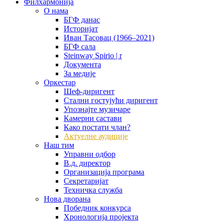
Филхармонија
О нама
БГФ данас
Историјат
Иван Тасовац (1966–2021)
БГФ сала
Steinway Spirio | r
Документа
За медије
Оркестар
Шеф-диригент
Стални гостујући диригент
Упознајте музичаре
Камерни састави
Како постати члан?
Актуелне аудиције
Наш тим
Управни одбор
В.д. директор
Организација програма
Секретаријат
Техничка служба
Нова дворана
Победник конкурса
Хронологија пројекта