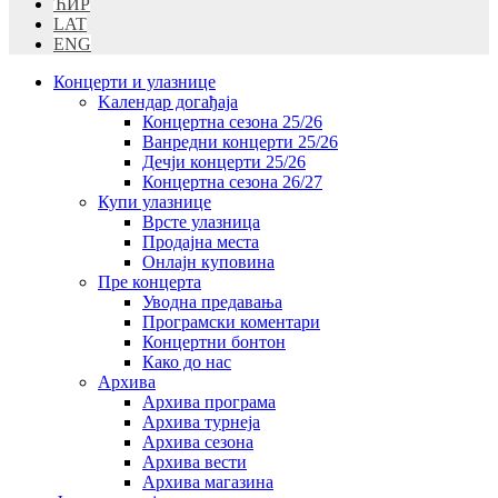
ЋИР
LAT
ENG
Концерти и улазнице
Kалендар догађаја
Концертна сезона 25/26
Ванредни концерти 25/26
Дечји концерти 25/26
Концертна сезона 26/27
Купи улазнице
Врсте улазница
Продајна места
Oнлајн куповинa
Пре концерта
Уводна предавања
Програмски коментари
Концертни бонтон
Како до нас
Архива
Архива програма
Архива турнеја
Архива сезона
Архива вести
Архива магазина