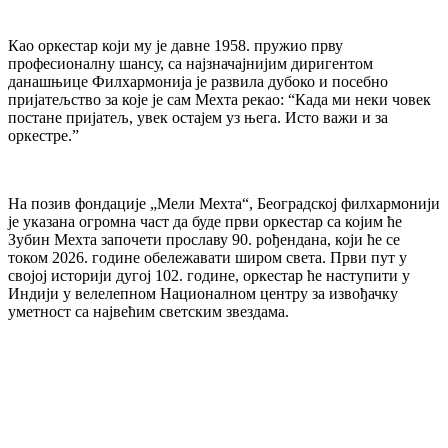
Као оркестар који му је давне 1958. пружио прву
професионалну шансу, са најзначајнијим диригентом
данашњице Филхармонија је развила дубоко и посебно
пријатељство за које је сам Мехта рекао: “Када ми неки човек
постане пријатељ, увек остајем уз њега. Исто важи и за
оркестре.”
На позив фондације „Мели Мехта“, Београдској филхармонији
је указана огромна част да буде први оркестар са којим ће
Зубин Мехта започети прославу 90. рођендана, који ће се
током 2026. године обележавати широм света. Први пут у
својој историји дугој 102. године, оркестар ће наступити у
Индији у велелепном Националном центру за извођачку
уметност са највећим светским звездама.