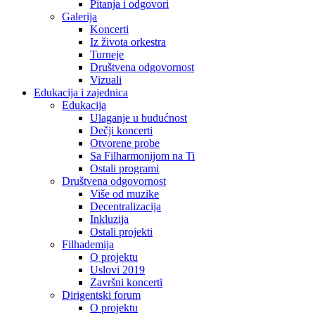
Pitanja i odgovori
Galerija
Koncerti
Iz života orkestra
Turneje
Društvena odgovornost
Vizuali
Edukacija i zajednica
Edukacija
Ulaganje u budućnost
Dečji koncerti
Otvorene probe
Sa Filharmonijom na Ti
Ostali programi
Društvena odgovornost
Više od muzike
Decentralizacija
Inkluzija
Ostali projekti
Filhademija
O projektu
Uslovi 2019
Završni koncerti
Dirigentski forum
O projektu