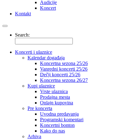
Audicije
Koncert
Kontakt
Search:
Koncerti i ulaznice
Kalendar događaja
Koncertna sezona 25/26
Vanredni koncerti 25/26
Dečji koncerti 25/26
Koncertna sezona 26/27
Kupi ulaznice
Vrste ulaznica
Prodajna mesta
Onlajn kupovina
Pre koncerta
Uvodna predavanja
Programski komentari
Koncertni bonton
Kako do nas
Arhiva