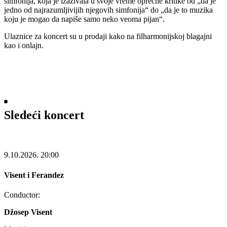
simfonija, koja je izazivala u svoje vreme oprečne kritike od „da je
jedno od najrazumljivijih njegovih simfonija“ do „da je to muzika
koju je mogao da napiše samo neko veoma pijan“.
Ulaznice za koncert su u prodaji kako na filharmonijskoj blagajni
kao i onlajn.
Sledeći koncert
9.10.2026.
20:00
Visent i Ferandez
Conductor:
Džosep Visent