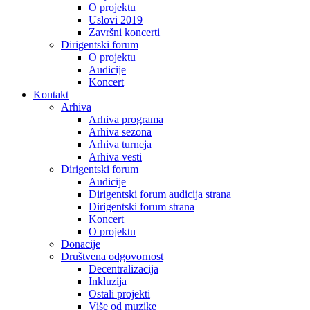
O projektu
Uslovi 2019
Završni koncerti
Dirigentski forum
O projektu
Audicije
Koncert
Kontakt
Arhiva
Arhiva programa
Arhiva sezona
Arhiva turneja
Arhiva vesti
Dirigentski forum
Audicije
Dirigentski forum audicija strana
Dirigentski forum strana
Koncert
O projektu
Donacije
Društvena odgovornost
Decentralizacija
Inkluzija
Ostali projekti
Više od muzike