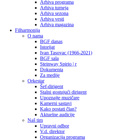
Arhiva programa
Arhiva turneja
Arhiva sezona
Arhiva vesti
Arhiva magazina
Filharmonija
O nama
BGF danas
Istorijat
Ivan Tasovac (1966-2021)
BGF sala
Steinway Spirio | r
Dokumenta
Za medije
Orkestar
Šef-dirigent
Stalni gostujući dirigent
Upoznajte muzičare
Kamerni sastavi
Kako postati član?
Aktuelne audicije
Naš tim
Upravni odbor
V.d. direktor
Organizacija programa