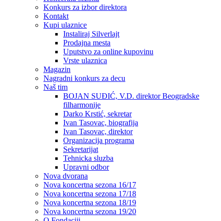
Konkurs za izbor direktora
Kontakt
Kupi ulaznice
Instaliraj Silverlajt
Prodajna mesta
Uputstvo za online kupovinu
Vrste ulaznica
Magazin
Nagradni konkurs za decu
Naš tim
BOJAN SUĐIĆ, V.D. direktor Beogradske
filharmonije
Darko Krstić, sekretar
Ivan Tasovac, biografija
Ivan Tasovac, direktor
Organizacija programa
Sekretarijat
Tehnicka sluzba
Upravni odbor
Nova dvorana
Nova koncertna sezona 16/17
Nova koncertna sezona 17/18
Nova koncertna sezona 18/19
Nova koncertna sezona 19/20
O Fondaciji