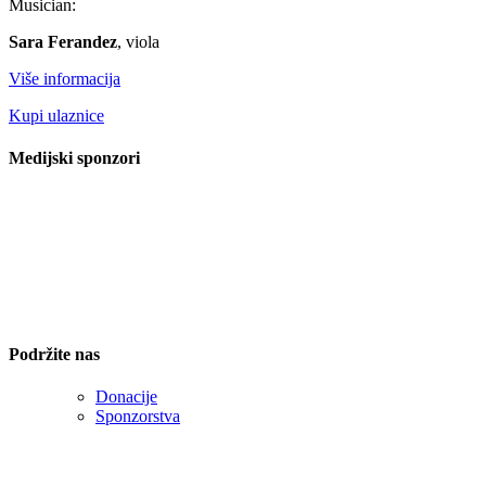
Musician:
Sara Ferandez
, viola
Više informacija
Kupi ulaznice
Medijski sponzori
Podržite nas
Donacije
Sponzorstva