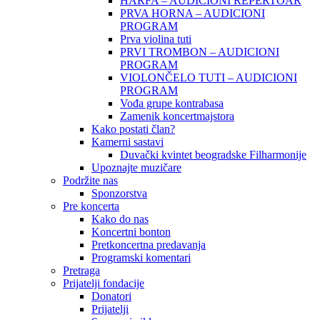
HARFA – AUDICIONI REPERTOAR
PRVA HORNA – AUDICIONI
PROGRAM
Prva violina tuti
PRVI TROMBON – AUDICIONI
PROGRAM
VIOLONČELO TUTI – AUDICIONI
PROGRAM
Vođa grupe kontrabasa
Zamenik koncertmajstora
Kako postati član?
Kamerni sastavi
Duvački kvintet beogradske Filharmonije
Upoznajte muzičare
Podržite nas
Sponzorstva
Pre koncerta
Kako do nas
Koncertni bonton
Pretkoncertna predavanja
Programski komentari
Pretraga
Prijatelji fondacije
Donatori
Prijatelji