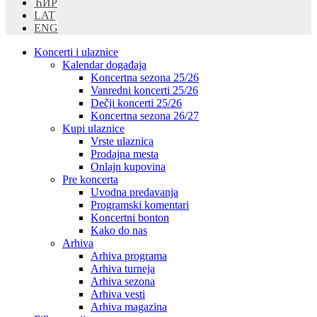
ЋИР
LAT
ENG
Koncerti i ulaznice
Kalendar događaja
Koncertna sezona 25/26
Vanredni koncerti 25/26
Dečji koncerti 25/26
Koncertna sezona 26/27
Kupi ulaznice
Vrste ulaznica
Prodajna mesta
Onlajn kupovina
Pre koncerta
Uvodna predavanja
Programski komentari
Koncertni bonton
Kako do nas
Arhiva
Arhiva programa
Arhiva turneja
Arhiva sezona
Arhiva vesti
Arhiva magazina