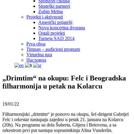
Sponzori ciklusa
Strateški partneri
Zubin Mehta
Projekti i aktivnosti
Američki prijatelji
Nova koncertna dvorana
Ostali projekti
Turneja SAD 2014
Prva oboa
Timpan – audicioni program
Virtuelna tura
Насловна
„Drimtim“ na okupu: Felc i Beogradska
filharmonija u petak na Kolarcu
19/01/22
Filharmonijski „drimtim“ je ponovo na okupu, šef-dirigent Gabrijel
Felc i orkestar nastupaju zajedno u petak 21. januara na Kolarcu
(20h). Na programu su dela Šuberta, Glijera i Betovena, a sa
orkestrom prvi put nastupa sopranistkinja Alina Vunderlin.