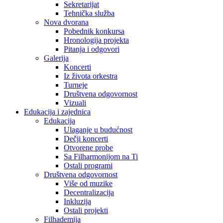
Sekretarijat
Tehnička služba
Nova dvorana
Pobednik konkursa
Hronologija projekta
Pitanja i odgovori
Galerija
Koncerti
Iz života orkestra
Turneje
Društvena odgovornost
Vizuali
Edukacija i zajednica
Edukacija
Ulaganje u budućnost
Dečji koncerti
Otvorene probe
Sa Filharmonijom na Ti
Ostali programi
Društvena odgovornost
Više od muzike
Decentralizacija
Inkluzija
Ostali projekti
Filhademija