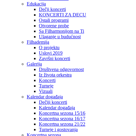
Edukacija
Dečji koncerti
KONCERTI ZA DECU
Ostali programi
Otvorene probe
Sa Filharmonijom na Ti
Ulaganje u budućnost
Filhademija
O projektu
Uslovi 2019
Završni koncerti
Galerija
Društvena odgovornost
Iz života orkestra
Koncerti
Turneje
Vizuali
Kalendar događaja
Dečiji koncerti
Kalendar događaja
Koncertna sezona 15/16
Koncertna sezona 16/17
Koncertna sezona 21/22
Turneje i gostovanja
Koncertna sezona