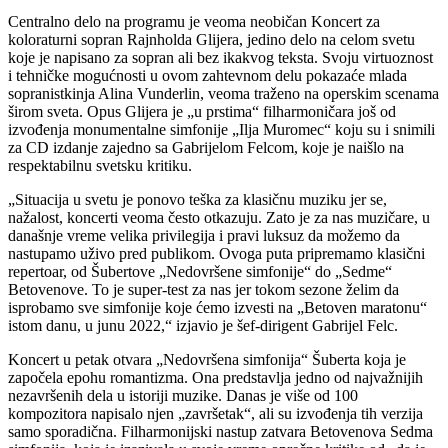
Centralno delo na programu je veoma neobičan Koncert za
koloraturni sopran Rajnholda Glijera, jedino delo na celom svetu
koje je napisano za sopran ali bez ikakvog teksta. Svoju virtuoznost
i tehničke mogućnosti u ovom zahtevnom delu pokazaće mlada
sopranistkinja Alina Vunderlin, veoma traženo na operskim scenama
širom sveta. Opus Glijera je „u prstima“ filharmoničara još od
izvođenja monumentalne simfonije „Ilja Muromec“ koju su i snimili
za CD izdanje zajedno sa Gabrijelom Felcom, koje je naišlo na
respektabilnu svetsku kritiku.
„Situacija u svetu je ponovo teška za klasičnu muziku jer se,
nažalost, koncerti veoma često otkazuju. Zato je za nas muzičare, u
današnje vreme velika privilegija i pravi luksuz da možemo da
nastupamo uživo pred publikom. Ovoga puta pripremamo klasični
repertoar, od Šubertove „Nedovršene simfonije“ do „Sedme“
Betovenove. To je super-test za nas jer tokom sezone želim da
isprobamo sve simfonije koje ćemo izvesti na „Betoven maratonu“
istom danu, u junu 2022,“ izjavio je šef-dirigent Gabrijel Felc.
Koncert u petak otvara „Nedovršena simfonija“ Šuberta koja je
započela epohu romantizma. Ona predstavlja jedno od najvažnijih
nezavršenih dela u istoriji muzike. Danas je više od 100
kompozitora napisalo njen „završetak“, ali su izvođenja tih verzija
samo sporadična. Filharmonijski nastup zatvara Betovenova Sedma