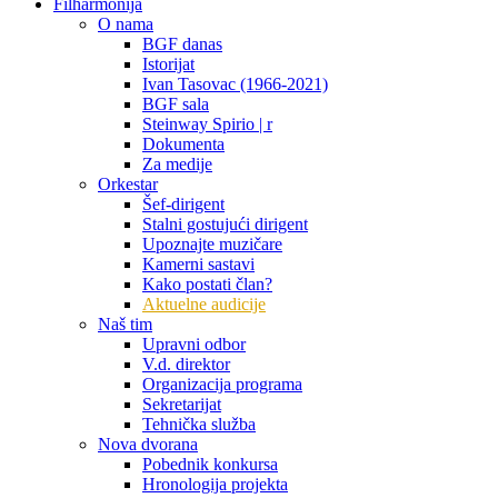
Filharmonija
O nama
BGF danas
Istorijat
Ivan Tasovac (1966-2021)
BGF sala
Steinway Spirio | r
Dokumenta
Za medije
Orkestar
Šef-dirigent
Stalni gostujući dirigent
Upoznajte muzičare
Kamerni sastavi
Kako postati član?
Aktuelne audicije
Naš tim
Upravni odbor
V.d. direktor
Organizacija programa
Sekretarijat
Tehnička služba
Nova dvorana
Pobednik konkursa
Hronologija projekta