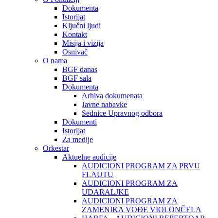
Dokumenta
Istorijat
Ključni ljudi
Kontakt
Misija i vizija
Osnivač
O nama
BGF danas
BGF sala
Dokumenta
Arhiva dokumenata
Javne nabavke
Sednice Upravnog odbora
Dokumenti
Istorijat
Za medije
Orkestar
Aktuelne audicije
AUDICIONI PROGRAM ZA PRVU
FLAUTU
AUDICIONI PROGRAM ZA
UDARALЈKE
AUDICIONI PROGRAM ZA
ZAMENIKA VOĐE VIOLONČELA