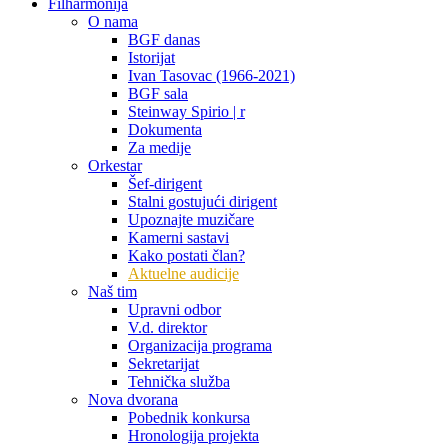
Filharmonija
O nama
BGF danas
Istorijat
Ivan Tasovac (1966-2021)
BGF sala
Steinway Spirio | r
Dokumenta
Za medije
Orkestar
Šef-dirigent
Stalni gostujući dirigent
Upoznajte muzičare
Kamerni sastavi
Kako postati član?
Aktuelne audicije
Naš tim
Upravni odbor
V.d. direktor
Organizacija programa
Sekretarijat
Tehnička služba
Nova dvorana
Pobednik konkursa
Hronologija projekta