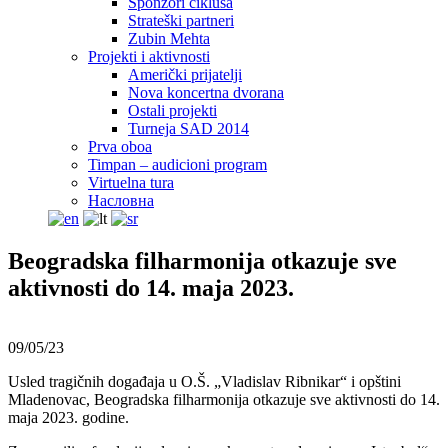
Sponzori ciklusa
Strateški partneri
Zubin Mehta
Projekti i aktivnosti
Američki prijatelji
Nova koncertna dvorana
Ostali projekti
Turneja SAD 2014
Prva oboa
Timpan – audicioni program
Virtuelna tura
Насловна
Beogradska filharmonija otkazuje sve
aktivnosti do 14. maja 2023.
09/05/23
Usled tragičnih događaja u O.Š. „Vladislav Ribnikar“ i opštini
Mladenovac, Beogradska filharmonija otkazuje sve aktivnosti do 14.
maja 2023. godine.