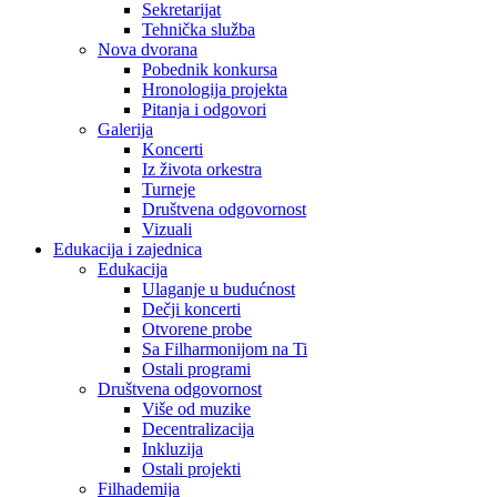
Sekretarijat
Tehnička služba
Nova dvorana
Pobednik konkursa
Hronologija projekta
Pitanja i odgovori
Galerija
Koncerti
Iz života orkestra
Turneje
Društvena odgovornost
Vizuali
Edukacija i zajednica
Edukacija
Ulaganje u budućnost
Dečji koncerti
Otvorene probe
Sa Filharmonijom na Ti
Ostali programi
Društvena odgovornost
Više od muzike
Decentralizacija
Inkluzija
Ostali projekti
Filhademija