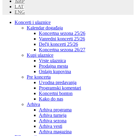
ЋИР
LAT
ENG
Koncerti i ulaznice
Kalendar događaja
Koncertna sezona 25/26
Vanredni koncerti 25/26
Dečji koncerti 25/26
Koncertna sezona 26/27
Kupi ulaznice
Vrste ulaznica
Prodajna mesta
Onlajn kupovina
Pre koncerta
Uvodna predavanja
Programski komentari
Koncertni bonton
Kako do nas
Arhiva
Arhiva programa
Arhiva turneja
Arhiva sezona
Arhiva vesti
Arhiva magazina