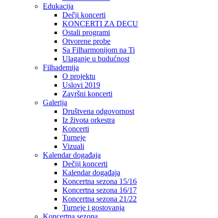
Edukacija
Dečji koncerti
KONCERTI ZA DECU
Ostali programi
Otvorene probe
Sa Filharmonijom na Ti
Ulaganje u budućnost
Filhademija
O projektu
Uslovi 2019
Završni koncerti
Galerija
Društvena odgovornost
Iz života orkestra
Koncerti
Turneje
Vizuali
Kalendar događaja
Dečiji koncerti
Kalendar događaja
Koncertna sezona 15/16
Koncertna sezona 16/17
Koncertna sezona 21/22
Turneje i gostovanja
Koncertna sezona