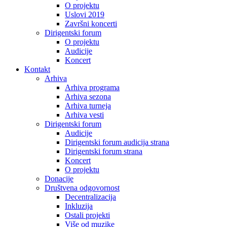
O projektu
Uslovi 2019
Završni koncerti
Dirigentski forum
O projektu
Audicije
Koncert
Kontakt
Arhiva
Arhiva programa
Arhiva sezona
Arhiva turneja
Arhiva vesti
Dirigentski forum
Audicije
Dirigentski forum audicija strana
Dirigentski forum strana
Koncert
O projektu
Donacije
Društvena odgovornost
Decentralizacija
Inkluzija
Ostali projekti
Više od muzike