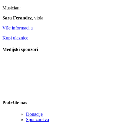
Musician:
Sara Ferandez
, viola
Više informacija
Kupi ulaznice
Medijski sponzori
Podržite nas
Donacije
Sponzorstva