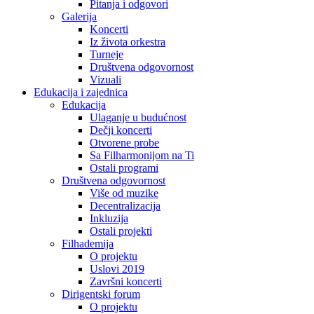
Pitanja i odgovori
Galerija
Koncerti
Iz života orkestra
Turneje
Društvena odgovornost
Vizuali
Edukacija i zajednica
Edukacija
Ulaganje u budućnost
Dečji koncerti
Otvorene probe
Sa Filharmonijom na Ti
Ostali programi
Društvena odgovornost
Više od muzike
Decentralizacija
Inkluzija
Ostali projekti
Filhademija
O projektu
Uslovi 2019
Završni koncerti
Dirigentski forum
O projektu