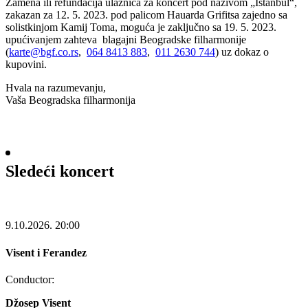
Zamena ili refundacija ulaznica za koncert pod nazivom „Istanbul“,
zakazan za 12. 5. 2023. pod palicom Hauarda Grifitsa zajedno sa
solistkinjom Kamij Toma, moguća je zaključno sa 19. 5. 2023.
upućivanjem zahteva blagajni Beogradske filharmonije
(
karte@bgf.co.rs
,
064 8413 883
,
011 2630 744
) uz dokaz o
kupovini.
Hvala na razumevanju,
Vaša Beogradska filharmonija
Sledeći koncert
9.10.2026.
20:00
Visent i Ferandez
Conductor:
Džosep Visent