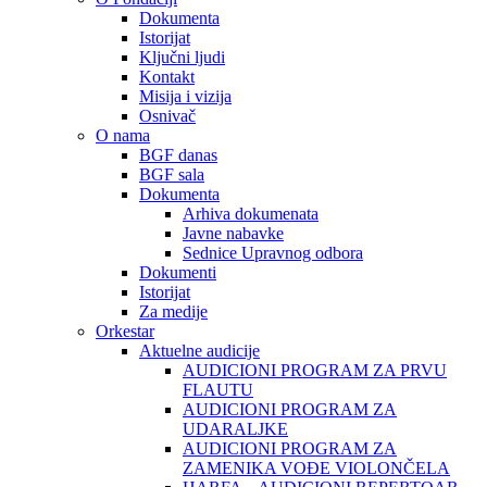
Dokumenta
Istorijat
Ključni ljudi
Kontakt
Misija i vizija
Osnivač
O nama
BGF danas
BGF sala
Dokumenta
Arhiva dokumenata
Javne nabavke
Sednice Upravnog odbora
Dokumenti
Istorijat
Za medije
Orkestar
Aktuelne audicije
AUDICIONI PROGRAM ZA PRVU
FLAUTU
AUDICIONI PROGRAM ZA
UDARALЈKE
AUDICIONI PROGRAM ZA
ZAMENIKA VOĐE VIOLONČELA