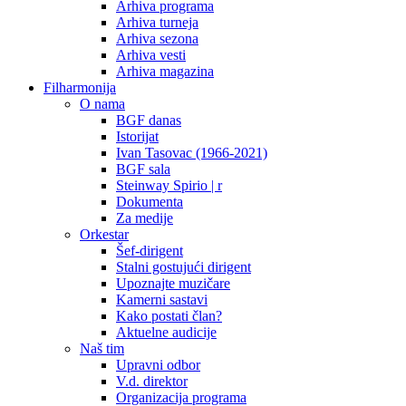
Arhiva programa
Arhiva turneja
Arhiva sezona
Arhiva vesti
Arhiva magazina
Filharmonija
O nama
BGF danas
Istorijat
Ivan Tasovac (1966-2021)
BGF sala
Steinway Spirio | r
Dokumenta
Za medije
Orkestar
Šef-dirigent
Stalni gostujući dirigent
Upoznajte muzičare
Kamerni sastavi
Kako postati član?
Aktuelne audicije
Naš tim
Upravni odbor
V.d. direktor
Organizacija programa