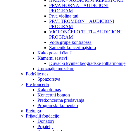
HARFA – AUDICIONI REPERTOAR
PRVA HORNA – AUDICIONI
PROGRAM
Prva violina tuti
PRVI TROMBON – AUDICIONI
PROGRAM
VIOLONČELO TUTI – AUDICIONI
PROGRAM
Vođa grupe kontrabasa
Zamenik koncertmajstora
Kako postati član?
Kamerni sastavi
Duvački kvintet beogradske Filharmonije
Upoznajte muzičare
Podržite nas
Sponzorstva
Pre koncerta
Kako do nas
Koncertni bonton
Pretkoncertna predavanja
Programski komentari
Pretraga
Prijatelji fondacije
Donatori
Prijatelji