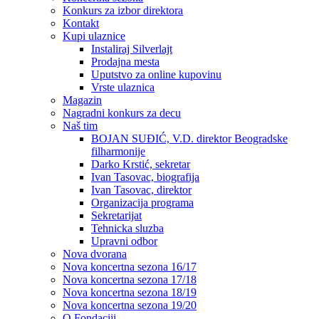
Konkurs za izbor direktora
Kontakt
Kupi ulaznice
Instaliraj Silverlajt
Prodajna mesta
Uputstvo za online kupovinu
Vrste ulaznica
Magazin
Nagradni konkurs za decu
Naš tim
BOJAN SUĐIĆ, V.D. direktor Beogradske
filharmonije
Darko Krstić, sekretar
Ivan Tasovac, biografija
Ivan Tasovac, direktor
Organizacija programa
Sekretarijat
Tehnicka sluzba
Upravni odbor
Nova dvorana
Nova koncertna sezona 16/17
Nova koncertna sezona 17/18
Nova koncertna sezona 18/19
Nova koncertna sezona 19/20
O Fondaciji