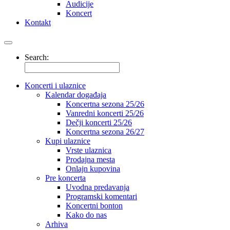
Audicije
Koncert
Kontakt
Search:
Koncerti i ulaznice
Kalendar događaja
Koncertna sezona 25/26
Vanredni koncerti 25/26
Dečji koncerti 25/26
Koncertna sezona 26/27
Kupi ulaznice
Vrste ulaznica
Prodajna mesta
Onlajn kupovina
Pre koncerta
Uvodna predavanja
Programski komentari
Koncertni bonton
Kako do nas
Arhiva