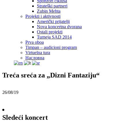
Sponzori ciklusa
Strateški partneri
Zubin Mehta
Projekti i aktivnosti
Američki prijatelji
Nova koncertna dvorana
Ostali projekti
Turneja SAD 2014
Prva oboa
Timpan – audicioni program
Virtuelna tura
Насловна
Treća sreća za „Dizni Fantaziju“
26/08/19
Sledeći koncert