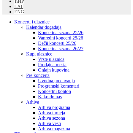
ЋИР
LAT
ENG
Koncerti i ulaznice
Kalendar događaja
Koncertna sezona 25/26
Vanredni koncerti 25/26
Dečji koncerti 25/26
Koncertna sezona 26/27
Kupi ulaznice
Vrste ulaznica
Prodajna mesta
Onlajn kupovina
Pre koncerta
Uvodna predavanja
Programski komentari
Koncertni bonton
Kako do nas
Arhiva
Arhiva programa
Arhiva turneja
Arhiva sezona
Arhiva vesti
Arhiva magazina