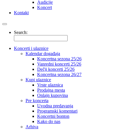
Audicije
Koncert
Kontakt
Search:
Koncerti i ulaznice
Kalendar događaja
Koncertna sezona 25/26
Vanredni koncerti 25/26
Dečji koncerti 25/26
Koncertna sezona 26/27
Kupi ulaznice
Vrste ulaznica
Prodajna mesta
Onlajn kupovina
Pre koncerta
Uvodna predavanja
Programski komentari
Koncertni bonton
Kako do nas
Arhiva