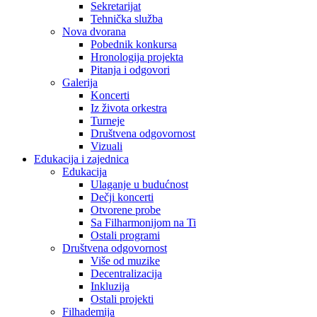
Sekretarijat
Tehnička služba
Nova dvorana
Pobednik konkursa
Hronologija projekta
Pitanja i odgovori
Galerija
Koncerti
Iz života orkestra
Turneje
Društvena odgovornost
Vizuali
Edukacija i zajednica
Edukacija
Ulaganje u budućnost
Dečji koncerti
Otvorene probe
Sa Filharmonijom na Ti
Ostali programi
Društvena odgovornost
Više od muzike
Decentralizacija
Inkluzija
Ostali projekti
Filhademija