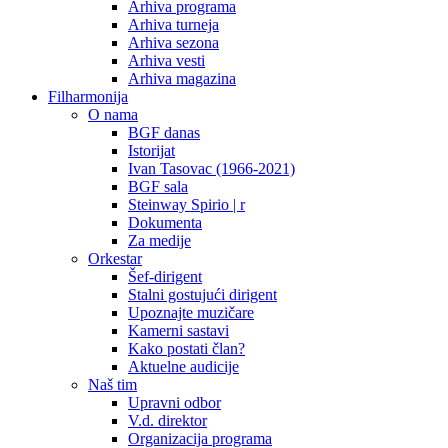
Arhiva programa
Arhiva turneja
Arhiva sezona
Arhiva vesti
Arhiva magazina
Filharmonija
O nama
BGF danas
Istorijat
Ivan Tasovac (1966-2021)
BGF sala
Steinway Spirio | r
Dokumenta
Za medije
Orkestar
Šef-dirigent
Stalni gostujući dirigent
Upoznajte muzičare
Kamerni sastavi
Kako postati član?
Aktuelne audicije
Naš tim
Upravni odbor
V.d. direktor
Organizacija programa