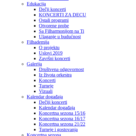
Edukacija
Dečji koncerti
KONCERTI ZA DECU
Ostali programi
Otvorene probe
Sa Filharmonijom na Ti
Ulaganje u budućnost
Filhademija
O projektu
Uslovi 2019
Završni koncerti
Galerija
Društvena odgovornost
Iz života orkestra
Koncerti
Turneje
Vizuali
Kalendar događaja
Dečiji koncerti
Kalendar događaja
Koncertna sezona 15/16
Koncertna sezona 16/17
Koncertna sezona 21/22
Turneje i gostovanja
Koncertna sezona