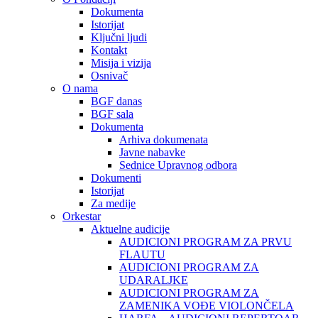
Dokumenta
Istorijat
Ključni ljudi
Kontakt
Misija i vizija
Osnivač
O nama
BGF danas
BGF sala
Dokumenta
Arhiva dokumenata
Javne nabavke
Sednice Upravnog odbora
Dokumenti
Istorijat
Za medije
Orkestar
Aktuelne audicije
AUDICIONI PROGRAM ZA PRVU
FLAUTU
AUDICIONI PROGRAM ZA
UDARALЈKE
AUDICIONI PROGRAM ZA
ZAMENIKA VOĐE VIOLONČELA