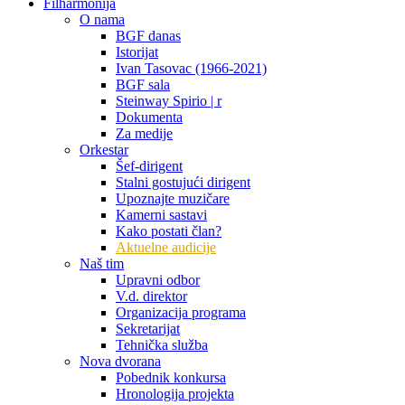
Filharmonija
O nama
BGF danas
Istorijat
Ivan Tasovac (1966-2021)
BGF sala
Steinway Spirio | r
Dokumenta
Za medije
Orkestar
Šef-dirigent
Stalni gostujući dirigent
Upoznajte muzičare
Kamerni sastavi
Kako postati član?
Aktuelne audicije
Naš tim
Upravni odbor
V.d. direktor
Organizacija programa
Sekretarijat
Tehnička služba
Nova dvorana
Pobednik konkursa
Hronologija projekta