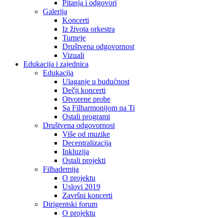
Pitanja i odgovori
Galerija
Koncerti
Iz života orkestra
Turneje
Društvena odgovornost
Vizuali
Edukacija i zajednica
Edukacija
Ulaganje u budućnost
Dečji koncerti
Otvorene probe
Sa Filharmonijom na Ti
Ostali programi
Društvena odgovornost
Više od muzike
Decentralizacija
Inkluzija
Ostali projekti
Filhademija
O projektu
Uslovi 2019
Završni koncerti
Dirigentski forum
O projektu