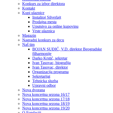
Konkurs za izbor direktora
Kontakt
Kupi ulaznice
Instaliraj Silverlajt
Prodajna mesta
Uputstvo za online kupovinu
Vrste ulaznica
Magazin
Nagradni konkurs za decu
Naš tim
BOJAN SUĐIĆ, V.D. direktor Beogradske
filharmonije
Darko Krstić, sekretar
Ivan Tasovac, biografija
Ivan Tasovac, direktor
Organizacija programa
Sekretarijat
Tehnicka sluzba
Upravni odbor
Nova dvorana
Nova koncertna sezona 16/17
Nova koncertna sezona 17/18
Nova koncertna sezona 18/19
Nova koncertna sezona 19/20
O Fondaciji