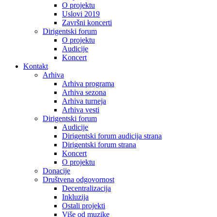
O projektu
Uslovi 2019
Završni koncerti
Dirigentski forum
O projektu
Audicije
Koncert
Kontakt
Arhiva
Arhiva programa
Arhiva sezona
Arhiva turneja
Arhiva vesti
Dirigentski forum
Audicije
Dirigentski forum audicija strana
Dirigentski forum strana
Koncert
O projektu
Donacije
Društvena odgovornost
Decentralizacija
Inkluzija
Ostali projekti
Više od muzike