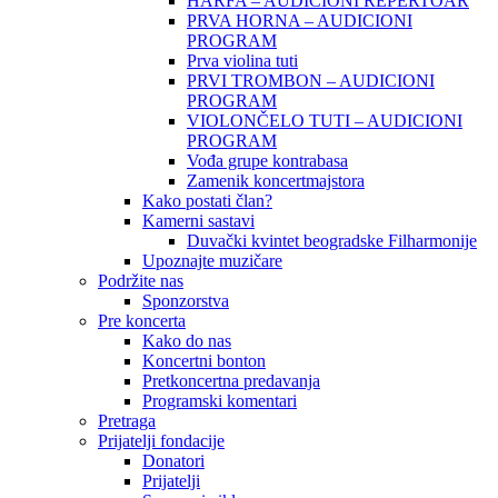
HARFA – AUDICIONI REPERTOAR
PRVA HORNA – AUDICIONI
PROGRAM
Prva violina tuti
PRVI TROMBON – AUDICIONI
PROGRAM
VIOLONČELO TUTI – AUDICIONI
PROGRAM
Vođa grupe kontrabasa
Zamenik koncertmajstora
Kako postati član?
Kamerni sastavi
Duvački kvintet beogradske Filharmonije
Upoznajte muzičare
Podržite nas
Sponzorstva
Pre koncerta
Kako do nas
Koncertni bonton
Pretkoncertna predavanja
Programski komentari
Pretraga
Prijatelji fondacije
Donatori
Prijatelji