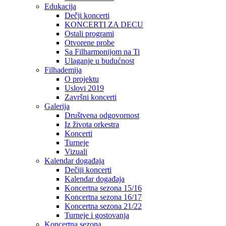
Edukacija
Dečji koncerti
KONCERTI ZA DECU
Ostali programi
Otvorene probe
Sa Filharmonijom na Ti
Ulaganje u budućnost
Filhademija
O projektu
Uslovi 2019
Završni koncerti
Galerija
Društvena odgovornost
Iz života orkestra
Koncerti
Turneje
Vizuali
Kalendar događaja
Dečiji koncerti
Kalendar događaja
Koncertna sezona 15/16
Koncertna sezona 16/17
Koncertna sezona 21/22
Turneje i gostovanja
Koncertna sezona