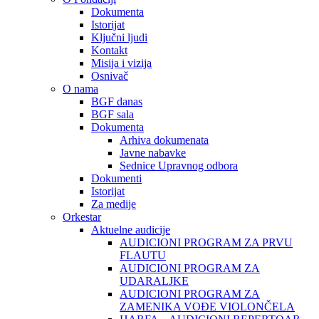
Dokumenta
Istorijat
Ključni ljudi
Kontakt
Misija i vizija
Osnivač
O nama
BGF danas
BGF sala
Dokumenta
Arhiva dokumenata
Javne nabavke
Sednice Upravnog odbora
Dokumenti
Istorijat
Za medije
Orkestar
Aktuelne audicije
AUDICIONI PROGRAM ZA PRVU
FLAUTU
AUDICIONI PROGRAM ZA
UDARALЈKE
AUDICIONI PROGRAM ZA
ZAMENIKA VOĐE VIOLONČELA