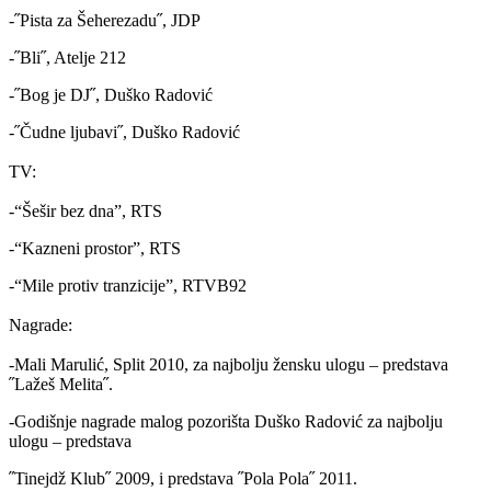
-˝Pista za Šeherezadu˝, JDP
-˝Bli˝, Atelje 212
-˝Bog je DJ˝, Duško Radović
-˝Čudne ljubavi˝, Duško Radović
TV:
-“Šešir bez dna”, RTS
-“Kazneni prostor”, RTS
-“Mile protiv tranzicije”, RTVB92
Nagrade:
-Mali Marulić, Split 2010, za najbolju žensku ulogu – predstava
˝Lažeš Melita˝.
-Godišnje nagrade malog pozorišta Duško Radović za najbolju
ulogu – predstava
˝Tinejdž Klub˝ 2009, i predstava ˝Pola Pola˝ 2011.