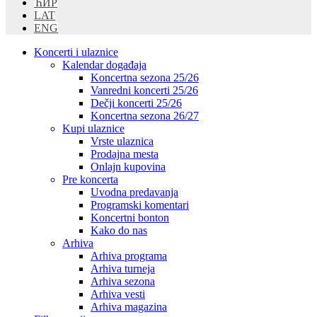
ЋИР
LAT
ENG
Koncerti i ulaznice
Kalendar događaja
Koncertna sezona 25/26
Vanredni koncerti 25/26
Dečji koncerti 25/26
Koncertna sezona 26/27
Kupi ulaznice
Vrste ulaznica
Prodajna mesta
Onlajn kupovina
Pre koncerta
Uvodna predavanja
Programski komentari
Koncertni bonton
Kako do nas
Arhiva
Arhiva programa
Arhiva turneja
Arhiva sezona
Arhiva vesti
Arhiva magazina