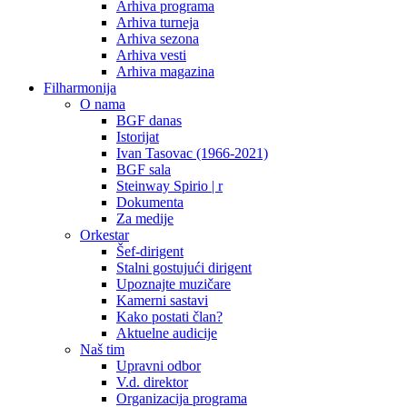
Arhiva programa
Arhiva turneja
Arhiva sezona
Arhiva vesti
Arhiva magazina
Filharmonija
O nama
BGF danas
Istorijat
Ivan Tasovac (1966-2021)
BGF sala
Steinway Spirio | r
Dokumenta
Za medije
Orkestar
Šef-dirigent
Stalni gostujući dirigent
Upoznajte muzičare
Kamerni sastavi
Kako postati član?
Aktuelne audicije
Naš tim
Upravni odbor
V.d. direktor
Organizacija programa