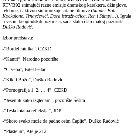
RTVB92 snimajući razne emisije dramskog karaktera, džinglove,
reklame, i aktivno sinhronizuje crtane filmove (
Sunđer Bob
Kockalone
,
Trnavčevići
,
Dora istraživačica
,
Ren i Stimpi
…). Igrala
u vecini beogradskih pozorišta, sada stalni član malog pozorišta
Duško Radović
.
Izbor predstava:
-“Bordel ratnika”, CZKD
-“Kantri”, Narodno pozorište
-“Crvena”, Bitef teatar
-“Kiki i Božo”, Duško Radović
-“Pornografija 1, 2, … 4”, CZKD
-“Jesen ili kako izgledam”, pozorište Šešira
-“Tesla totalna refleksija”, JDP
-“Skoro svako može da padne osim Čaplje”, Duško Radović
-“Plastelin”, Atelje 212