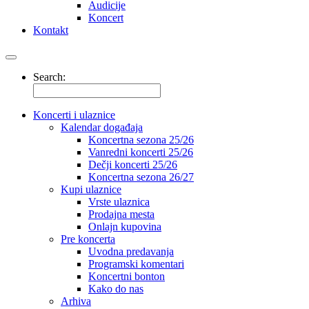
Audicije
Koncert
Kontakt
Search:
Koncerti i ulaznice
Kalendar događaja
Koncertna sezona 25/26
Vanredni koncerti 25/26
Dečji koncerti 25/26
Koncertna sezona 26/27
Kupi ulaznice
Vrste ulaznica
Prodajna mesta
Onlajn kupovina
Pre koncerta
Uvodna predavanja
Programski komentari
Koncertni bonton
Kako do nas
Arhiva