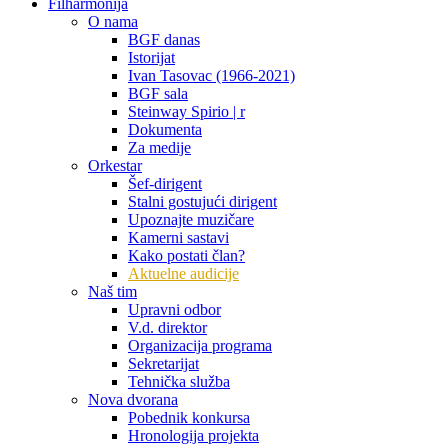
Filharmonija
O nama
BGF danas
Istorijat
Ivan Tasovac (1966-2021)
BGF sala
Steinway Spirio | r
Dokumenta
Za medije
Orkestar
Šef-dirigent
Stalni gostujući dirigent
Upoznajte muzičare
Kamerni sastavi
Kako postati član?
Aktuelne audicije
Naš tim
Upravni odbor
V.d. direktor
Organizacija programa
Sekretarijat
Tehnička služba
Nova dvorana
Pobednik konkursa
Hronologija projekta