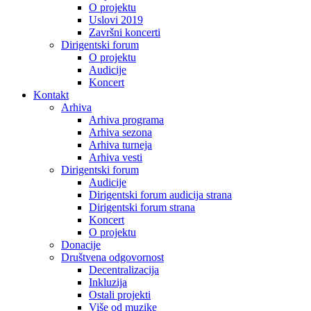
O projektu
Uslovi 2019
Završni koncerti
Dirigentski forum
O projektu
Audicije
Koncert
Kontakt
Arhiva
Arhiva programa
Arhiva sezona
Arhiva turneja
Arhiva vesti
Dirigentski forum
Audicije
Dirigentski forum audicija strana
Dirigentski forum strana
Koncert
O projektu
Donacije
Društvena odgovornost
Decentralizacija
Inkluzija
Ostali projekti
Više od muzike