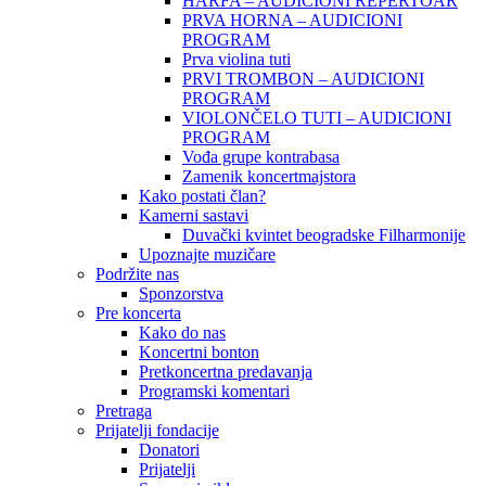
HARFA – AUDICIONI REPERTOAR
PRVA HORNA – AUDICIONI
PROGRAM
Prva violina tuti
PRVI TROMBON – AUDICIONI
PROGRAM
VIOLONČELO TUTI – AUDICIONI
PROGRAM
Vođa grupe kontrabasa
Zamenik koncertmajstora
Kako postati član?
Kamerni sastavi
Duvački kvintet beogradske Filharmonije
Upoznajte muzičare
Podržite nas
Sponzorstva
Pre koncerta
Kako do nas
Koncertni bonton
Pretkoncertna predavanja
Programski komentari
Pretraga
Prijatelji fondacije
Donatori
Prijatelji