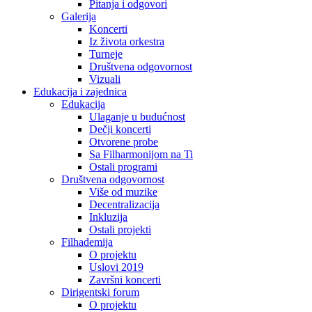
Pitanja i odgovori
Galerija
Koncerti
Iz života orkestra
Turneje
Društvena odgovornost
Vizuali
Edukacija i zajednica
Edukacija
Ulaganje u budućnost
Dečji koncerti
Otvorene probe
Sa Filharmonijom na Ti
Ostali programi
Društvena odgovornost
Više od muzike
Decentralizacija
Inkluzija
Ostali projekti
Filhademija
O projektu
Uslovi 2019
Završni koncerti
Dirigentski forum
O projektu