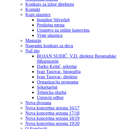
Konkurs za izbor direktora
Kontakt
Kupi ulaznice
Instaliraj Silverlajt
Prodajna mesta
Uputstvo za online kupovinu
Vrste ulaznica
Magazin
Nagradni konkurs za decu
Naš tim
BOJAN SUĐIĆ, V.D. direktor Beogradske
filharmonije
Darko Krstić, sekretar
Ivan Tasovac, biografija
Ivan Tasovac, direktor
Organizacija programa
Sekretarijat
Tehnicka sluzba
Upravni odbor
Nova dvorana
Nova koncertna sezona 16/17
Nova koncertna sezona 17/18
Nova koncertna sezona 18/19
Nova koncertna sezona 19/20
O Fondaciji