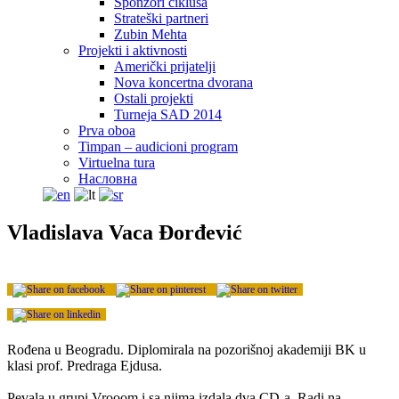
Sponzori ciklusa
Strateški partneri
Zubin Mehta
Projekti i aktivnosti
Američki prijatelji
Nova koncertna dvorana
Ostali projekti
Turneja SAD 2014
Prva oboa
Timpan – audicioni program
Virtuelna tura
Насловна
Vladislava Vaca Đorđević
Rođena u Beogradu. Diplomirala na pozorišnoj akademiji BK u
klasi prof. Predraga Ejdusa.
Pevala u grupi Vrooom i sa njima izdala dva CD-a. Radi na