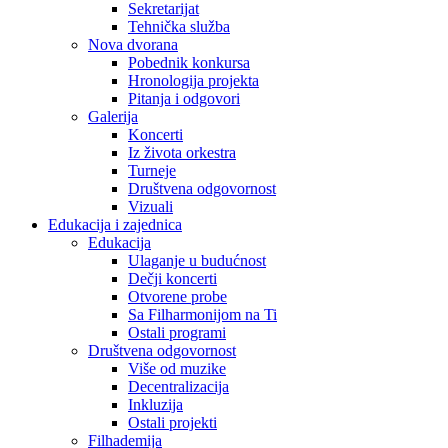
Sekretarijat
Tehnička služba
Nova dvorana
Pobednik konkursa
Hronologija projekta
Pitanja i odgovori
Galerija
Koncerti
Iz života orkestra
Turneje
Društvena odgovornost
Vizuali
Edukacija i zajednica
Edukacija
Ulaganje u budućnost
Dečji koncerti
Otvorene probe
Sa Filharmonijom na Ti
Ostali programi
Društvena odgovornost
Više od muzike
Decentralizacija
Inkluzija
Ostali projekti
Filhademija