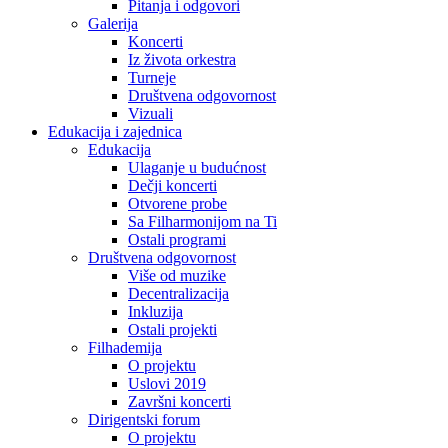
Pitanja i odgovori
Galerija
Koncerti
Iz života orkestra
Turneje
Društvena odgovornost
Vizuali
Edukacija i zajednica
Edukacija
Ulaganje u budućnost
Dečji koncerti
Otvorene probe
Sa Filharmonijom na Ti
Ostali programi
Društvena odgovornost
Više od muzike
Decentralizacija
Inkluzija
Ostali projekti
Filhademija
O projektu
Uslovi 2019
Završni koncerti
Dirigentski forum
O projektu