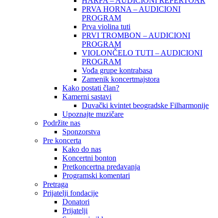
HARFA – AUDICIONI REPERTOAR
PRVA HORNA – AUDICIONI
PROGRAM
Prva violina tuti
PRVI TROMBON – AUDICIONI
PROGRAM
VIOLONČELO TUTI – AUDICIONI
PROGRAM
Vođa grupe kontrabasa
Zamenik koncertmajstora
Kako postati član?
Kamerni sastavi
Duvački kvintet beogradske Filharmonije
Upoznajte muzičare
Podržite nas
Sponzorstva
Pre koncerta
Kako do nas
Koncertni bonton
Pretkoncertna predavanja
Programski komentari
Pretraga
Prijatelji fondacije
Donatori
Prijatelji