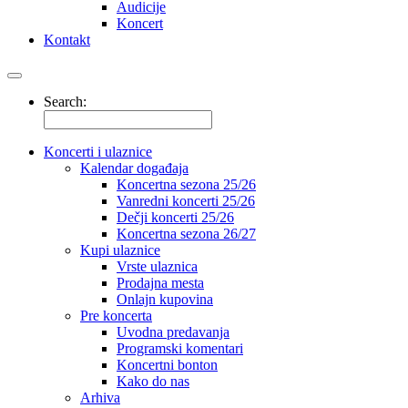
Audicije
Koncert
Kontakt
Search:
Koncerti i ulaznice
Kalendar događaja
Koncertna sezona 25/26
Vanredni koncerti 25/26
Dečji koncerti 25/26
Koncertna sezona 26/27
Kupi ulaznice
Vrste ulaznica
Prodajna mesta
Onlajn kupovina
Pre koncerta
Uvodna predavanja
Programski komentari
Koncertni bonton
Kako do nas
Arhiva