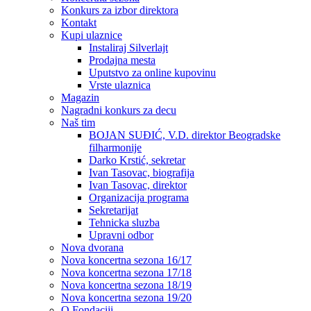
Konkurs za izbor direktora
Kontakt
Kupi ulaznice
Instaliraj Silverlajt
Prodajna mesta
Uputstvo za online kupovinu
Vrste ulaznica
Magazin
Nagradni konkurs za decu
Naš tim
BOJAN SUĐIĆ, V.D. direktor Beogradske
filharmonije
Darko Krstić, sekretar
Ivan Tasovac, biografija
Ivan Tasovac, direktor
Organizacija programa
Sekretarijat
Tehnicka sluzba
Upravni odbor
Nova dvorana
Nova koncertna sezona 16/17
Nova koncertna sezona 17/18
Nova koncertna sezona 18/19
Nova koncertna sezona 19/20
O Fondaciji