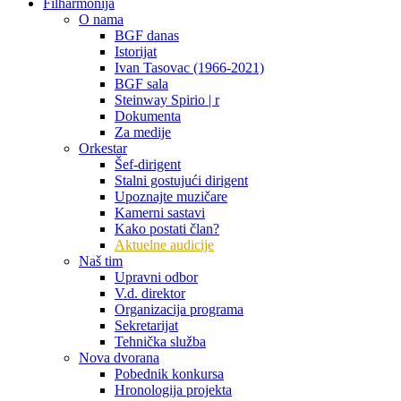
Filharmonija
O nama
BGF danas
Istorijat
Ivan Tasovac (1966-2021)
BGF sala
Steinway Spirio | r
Dokumenta
Za medije
Orkestar
Šef-dirigent
Stalni gostujući dirigent
Upoznajte muzičare
Kamerni sastavi
Kako postati član?
Aktuelne audicije
Naš tim
Upravni odbor
V.d. direktor
Organizacija programa
Sekretarijat
Tehnička služba
Nova dvorana
Pobednik konkursa
Hronologija projekta