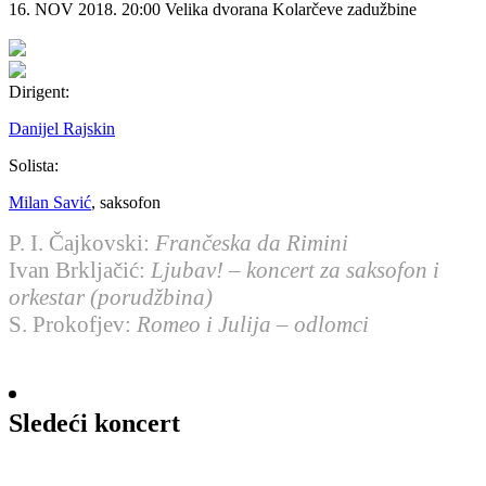
16. NOV 2018.
20:00
Velika dvorana Kolarčeve zadužbine
Dirigent:
Danijel Rajskin
Solista:
Milan Savić
, saksofon
P. I. Čajkovski:
Frančeska da Rimini
Ivan Brklјačić:
Ljubav! – koncert za saksofon i
orkestar (porudžbina)
S. Prokofjev:
Romeo i Julija – odlomci
Sledeći koncert