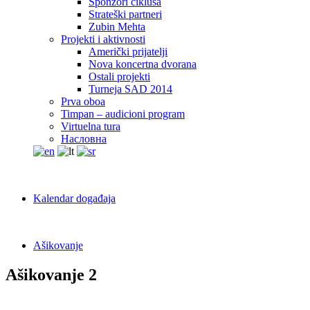
Sponzori ciklusa
Strateški partneri
Zubin Mehta
Projekti i aktivnosti
Američki prijatelji
Nova koncertna dvorana
Ostali projekti
Turneja SAD 2014
Prva oboa
Timpan – audicioni program
Virtuelna tura
Насловна
Kalendar događaja
Ašikovanje
Ašikovanje 2