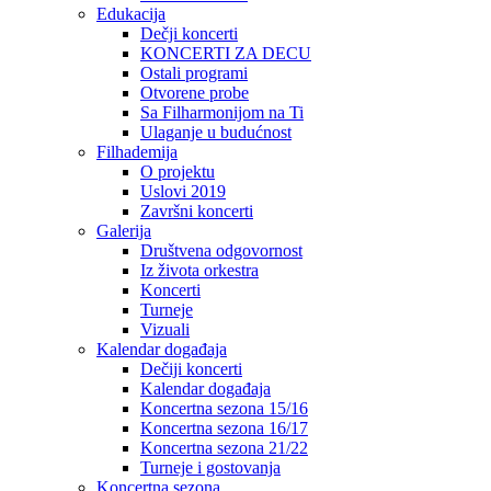
Edukacija
Dečji koncerti
KONCERTI ZA DECU
Ostali programi
Otvorene probe
Sa Filharmonijom na Ti
Ulaganje u budućnost
Filhademija
O projektu
Uslovi 2019
Završni koncerti
Galerija
Društvena odgovornost
Iz života orkestra
Koncerti
Turneje
Vizuali
Kalendar događaja
Dečiji koncerti
Kalendar događaja
Koncertna sezona 15/16
Koncertna sezona 16/17
Koncertna sezona 21/22
Turneje i gostovanja
Koncertna sezona