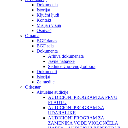
Dokumenta
Istorijat
Ključni ljudi
Kontakt
Misija i vizija
Osnivač
O nama
BGF danas
BGF sala
Dokumenta
Arhiva dokumenata
Javne nabavke
Sednice Upravnog odbora
Dokumenti
Istorijat
Za medije
Orkestar
Aktuelne audicije
AUDICIONI PROGRAM ZA PRVU
FLAUTU
AUDICIONI PROGRAM ZA
UDARALЈKE
AUDICIONI PROGRAM ZA
ZAMENIKA VOĐE VIOLONČELA