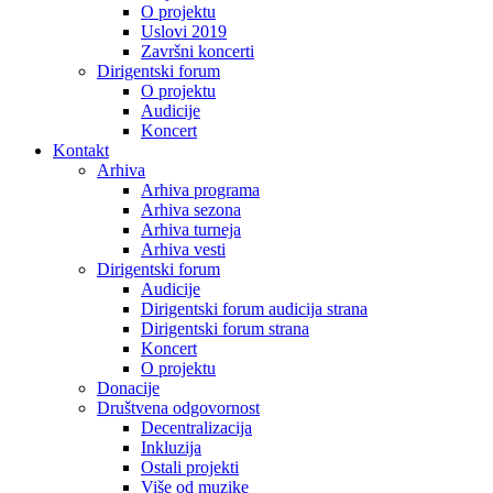
O projektu
Uslovi 2019
Završni koncerti
Dirigentski forum
O projektu
Audicije
Koncert
Kontakt
Arhiva
Arhiva programa
Arhiva sezona
Arhiva turneja
Arhiva vesti
Dirigentski forum
Audicije
Dirigentski forum audicija strana
Dirigentski forum strana
Koncert
O projektu
Donacije
Društvena odgovornost
Decentralizacija
Inkluzija
Ostali projekti
Više od muzike