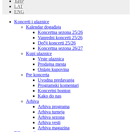
ЋИР
LAT
ENG
Koncerti i ulaznice
Kalendar događaja
Koncertna sezona 25/26
Vanredni koncerti 25/26
Dečji koncerti 25/26
Koncertna sezona 26/27
Kupi ulaznice
Vrste ulaznica
Prodajna mesta
Onlajn kupovina
Pre koncerta
Uvodna predavanja
Programski komentari
Koncertni bonton
Kako do nas
Arhiva
Arhiva programa
Arhiva turneja
Arhiva sezona
Arhiva vesti
Arhiva magazina