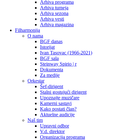
Arhiva programa
Arhiva turneja
Arhiva sezona
Arhiva vesti
Arhiva magazina
Filharmonija
O nama
BGF danas
Istorijat
Ivan Tasovac (1966-2021)
BGF sala
Steinway Spirio | r
Dokumenta
Za medije
Orkestar
Šef-dirigent
Stalni gostujući dirigent
Upoznajte muzičare
Kamerni sastavi
Kako postati član?
Aktuelne audicije
Naš tim
Upravni odbor
V.d. direktor
Organizacija programa