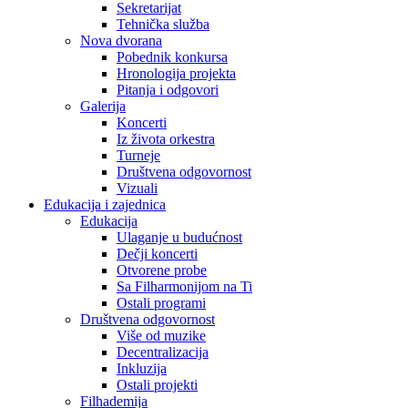
Sekretarijat
Tehnička služba
Nova dvorana
Pobednik konkursa
Hronologija projekta
Pitanja i odgovori
Galerija
Koncerti
Iz života orkestra
Turneje
Društvena odgovornost
Vizuali
Edukacija i zajednica
Edukacija
Ulaganje u budućnost
Dečji koncerti
Otvorene probe
Sa Filharmonijom na Ti
Ostali programi
Društvena odgovornost
Više od muzike
Decentralizacija
Inkluzija
Ostali projekti
Filhademija