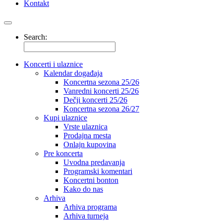
Kontakt
Search:
Koncerti i ulaznice
Kalendar događaja
Koncertna sezona 25/26
Vanredni koncerti 25/26
Dečji koncerti 25/26
Koncertna sezona 26/27
Kupi ulaznice
Vrste ulaznica
Prodajna mesta
Onlajn kupovina
Pre koncerta
Uvodna predavanja
Programski komentari
Koncertni bonton
Kako do nas
Arhiva
Arhiva programa
Arhiva turneja