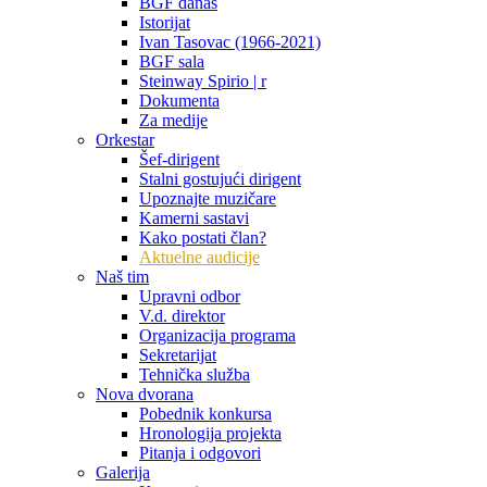
BGF danas
Istorijat
Ivan Tasovac (1966-2021)
BGF sala
Steinway Spirio | r
Dokumenta
Za medije
Orkestar
Šef-dirigent
Stalni gostujući dirigent
Upoznajte muzičare
Kamerni sastavi
Kako postati član?
Aktuelne audicije
Naš tim
Upravni odbor
V.d. direktor
Organizacija programa
Sekretarijat
Tehnička služba
Nova dvorana
Pobednik konkursa
Hronologija projekta
Pitanja i odgovori
Galerija