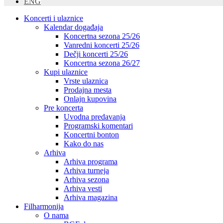
ENG
Koncerti i ulaznice
Kalendar događaja
Koncertna sezona 25/26
Vanredni koncerti 25/26
Dečji koncerti 25/26
Koncertna sezona 26/27
Kupi ulaznice
Vrste ulaznica
Prodajna mesta
Onlajn kupovina
Pre koncerta
Uvodna predavanja
Programski komentari
Koncertni bonton
Kako do nas
Arhiva
Arhiva programa
Arhiva turneja
Arhiva sezona
Arhiva vesti
Arhiva magazina
Filharmonija
O nama