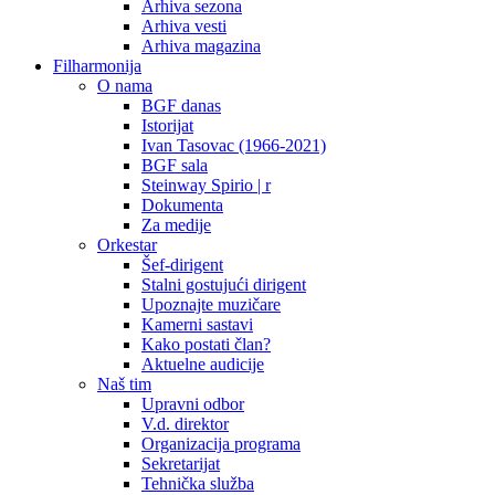
Arhiva sezona
Arhiva vesti
Arhiva magazina
Filharmonija
O nama
BGF danas
Istorijat
Ivan Tasovac (1966-2021)
BGF sala
Steinway Spirio | r
Dokumenta
Za medije
Orkestar
Šef-dirigent
Stalni gostujući dirigent
Upoznajte muzičare
Kamerni sastavi
Kako postati član?
Aktuelne audicije
Naš tim
Upravni odbor
V.d. direktor
Organizacija programa
Sekretarijat
Tehnička služba