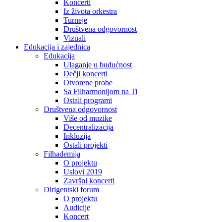
Koncerti
Iz života orkestra
Turneje
Društvena odgovornost
Vizuali
Edukacija i zajednica
Edukacija
Ulaganje u budućnost
Dečji koncerti
Otvorene probe
Sa Filharmonijom na Ti
Ostali programi
Društvena odgovornost
Više od muzike
Decentralizacija
Inkluzija
Ostali projekti
Filhademija
O projektu
Uslovi 2019
Završni koncerti
Dirigentski forum
O projektu
Audicije
Koncert