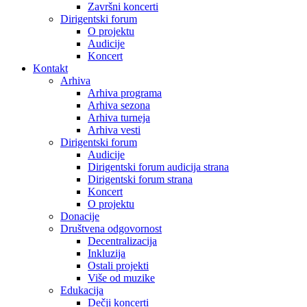
Završni koncerti
Dirigentski forum
O projektu
Audicije
Koncert
Kontakt
Arhiva
Arhiva programa
Arhiva sezona
Arhiva turneja
Arhiva vesti
Dirigentski forum
Audicije
Dirigentski forum audicija strana
Dirigentski forum strana
Koncert
O projektu
Donacije
Društvena odgovornost
Decentralizacija
Inkluzija
Ostali projekti
Više od muzike
Edukacija
Dečji koncerti