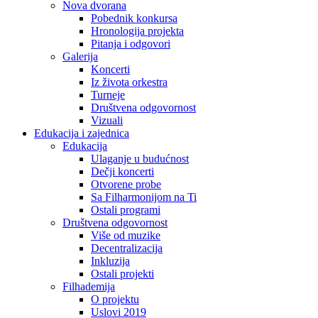
Nova dvorana
Pobednik konkursa
Hronologija projekta
Pitanja i odgovori
Galerija
Koncerti
Iz života orkestra
Turneje
Društvena odgovornost
Vizuali
Edukacija i zajednica
Edukacija
Ulaganje u budućnost
Dečji koncerti
Otvorene probe
Sa Filharmonijom na Ti
Ostali programi
Društvena odgovornost
Više od muzike
Decentralizacija
Inkluzija
Ostali projekti
Filhademija
O projektu
Uslovi 2019