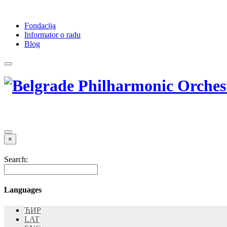
Fondacija
Informator o radu
Blog
×
Search:
Languages
ЋИР
LAT