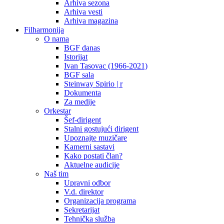
Arhiva sezona
Arhiva vesti
Arhiva magazina
Filharmonija
O nama
BGF danas
Istorijat
Ivan Tasovac (1966-2021)
BGF sala
Steinway Spirio | r
Dokumenta
Za medije
Orkestar
Šef-dirigent
Stalni gostujući dirigent
Upoznajte muzičare
Kamerni sastavi
Kako postati član?
Aktuelne audicije
Naš tim
Upravni odbor
V.d. direktor
Organizacija programa
Sekretarijat
Tehnička služba