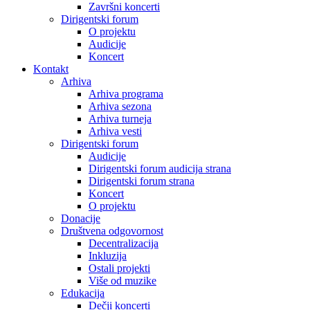
Završni koncerti
Dirigentski forum
O projektu
Audicije
Koncert
Kontakt
Arhiva
Arhiva programa
Arhiva sezona
Arhiva turneja
Arhiva vesti
Dirigentski forum
Audicije
Dirigentski forum audicija strana
Dirigentski forum strana
Koncert
O projektu
Donacije
Društvena odgovornost
Decentralizacija
Inkluzija
Ostali projekti
Više od muzike
Edukacija
Dečji koncerti