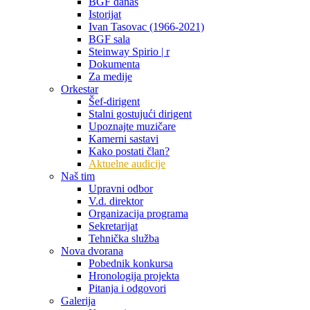
BGF danas
Istorijat
Ivan Tasovac (1966-2021)
BGF sala
Steinway Spirio | r
Dokumenta
Za medije
Orkestar
Šef-dirigent
Stalni gostujući dirigent
Upoznajte muzičare
Kamerni sastavi
Kako postati član?
Aktuelne audicije
Naš tim
Upravni odbor
V.d. direktor
Organizacija programa
Sekretarijat
Tehnička služba
Nova dvorana
Pobednik konkursa
Hronologija projekta
Pitanja i odgovori
Galerija