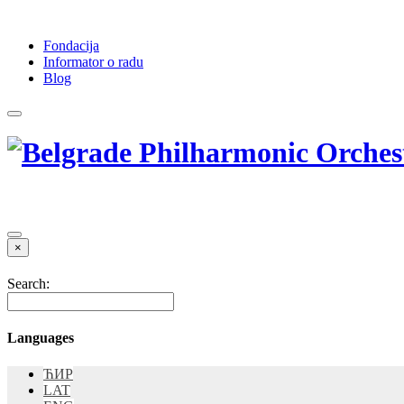
Fondacija
Informator o radu
Blog
×
Search:
Languages
ЋИР
LAT