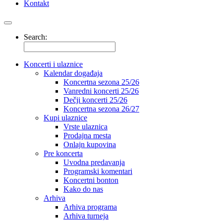
Kontakt
Search:
Koncerti i ulaznice
Kalendar događaja
Koncertna sezona 25/26
Vanredni koncerti 25/26
Dečji koncerti 25/26
Koncertna sezona 26/27
Kupi ulaznice
Vrste ulaznica
Prodajna mesta
Onlajn kupovina
Pre koncerta
Uvodna predavanja
Programski komentari
Koncertni bonton
Kako do nas
Arhiva
Arhiva programa
Arhiva turneja