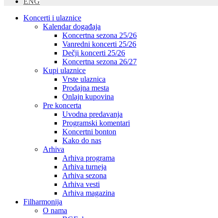
ENG
Koncerti i ulaznice
Kalendar događaja
Koncertna sezona 25/26
Vanredni koncerti 25/26
Dečji koncerti 25/26
Koncertna sezona 26/27
Kupi ulaznice
Vrste ulaznica
Prodajna mesta
Onlajn kupovina
Pre koncerta
Uvodna predavanja
Programski komentari
Koncertni bonton
Kako do nas
Arhiva
Arhiva programa
Arhiva turneja
Arhiva sezona
Arhiva vesti
Arhiva magazina
Filharmonija
O nama