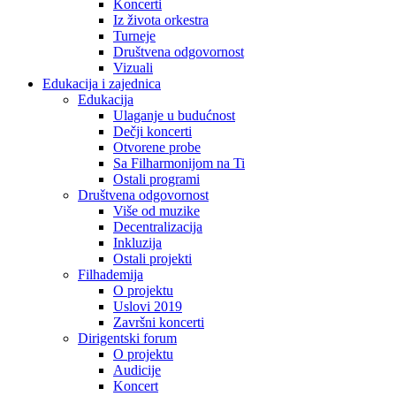
Koncerti
Iz života orkestra
Turneje
Društvena odgovornost
Vizuali
Edukacija i zajednica
Edukacija
Ulaganje u budućnost
Dečji koncerti
Otvorene probe
Sa Filharmonijom na Ti
Ostali programi
Društvena odgovornost
Više od muzike
Decentralizacija
Inkluzija
Ostali projekti
Filhademija
O projektu
Uslovi 2019
Završni koncerti
Dirigentski forum
O projektu
Audicije
Koncert