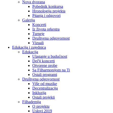
Nova dvorana
Pobednik konkursa
Hronologija projekta
Pitanja i odgovori
Galerija
Koncerti
Iz života orkestra
Turneje
Društvena odgovornost
Vizuali
Edukacija i zajednica
Edukacija
Ulaganje u budućnost
Dečji koncerti
Otvorene probe
Sa Filharmonijom na Ti
Ostali programi
Društvena odgovornost
Više od muzike
Decentralizacija
Inkluzija
Ostali projekti
Filhademija
O projektu
Uslovi 2019