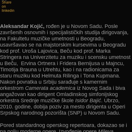
Aleksandar Kojić,
rođen je u Novom Sadu. Posle
završenih osnovnih i specijalističkih studija dirigovanja,
na Fakultetu muzičke umetnosti u Beogradu,
usavršavao se na majstorskim kursevima u Beogradu
kod prof. Uroša Lajovica, Beču kod prof. Marka
Stringera na Univerzitetu za muziku i scensku umetnost
u Beču, Ervina Ortnera i Fridera Bernijusa u Majncu,
Timotija Brauna u Utrehtu, kao i na radionicama za
staru muziku kod Helmuta Rilinga i Tona Kupmana.
Nakon povratka u Srbiju sarađuje s kamernim
orkestrom
Camerata
academica
iz Novog Sada i biva
angažovan kao dirigent Omladinskog simfonijskog
orkestra Srednje muzičke škole
Isidor Bajić
. Ubrzo,
2010. godine, dobija poziv za mesto dirigenta u Operi
Srpskog narodnog pozorišta (SNP) u Novom Sadu.
Pored standardnog operskog repertoara, dokazao se i
na polјu moderne opere. Izvođenje opere
Mileva
,