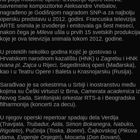
savremene kompozitorke Aleksandre Vrebalov,
nagrađeno je Godišnjom nagradom SNP-a za najbolјu
opersku predstavu u 2012. godini. Francuska televizija
ARTE snimila je izvođenje i emitovala ga šest meseci,
nakon čega je
Mileva
ušla u prvih 15 svetskih produkcija
koje je ova televizija snimala tokom 2012. godine.
U proteklih nekoliko godina Kojić je gostovao u
Hrvatskom narodnom kazalištu (HNK) u Zagrebu i HNK
Ivana pl. Zajca
u Rijeci, Segedinskoj operi (Mađarska),
kao i u Teatru Opere i Baleta u Krasnojarsku (Rusija).
Sarađivao je sa orkestrima u Srbiji i inostranstvu među
kojima su Češki virtuozi iz Brna,
Camerata academica
iz
Novog Sada, Simfonijski orkestar RTS-a i Beogradska
filharmonija (koncerti za decu).
U njegov operski repertoar spadaju dela Verdija
(
Travijata, Trubadur, Aida, Simon Bokanegra, Nabuko,
Rigoleto
), Pučinija (
Toska, Boemi
), Čajkovskog (
Pikova
dama, Evgenije Onjegin
), Mocarta (
Don Đovani
),