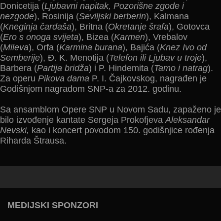
Donicetija (
Ljubavni napitak, Pozorišne zgode i
nezgode
), Rosinija (
Sevilјski berberin
), Kalmana
(
Kneginja čardaša
), Britna (
Okretanje šrafa
), Gotovca
(
Ero s onoga svijeta
), Bizea (
Karmen
), Vrebalov
(
Mileva
), Orfa (
Karmina burana
), Bajića (
Knez Ivo od
Semberije
), Đ. K. Menotija (
Telefon ili Ljubav u troje
),
Barbera (
Partija bridža
) i P. Hindemita (
Tamo i natrag
).
Za operu
Pikova dama
P. I. Čajkovskog, nagrađen je
Godišnjom nagradom SNP-a za 2012. godinu.
Sa ansamblom Opere SNP u Novom Sadu, zapaženo je
bilo izvođenje kantate Sergeja Prokofjeva
Aleksandar
Nevski,
kao i koncert povodom 150. godišnjice rođenja
Riharda Štrausa.
MEDIJSKI SPONZORI