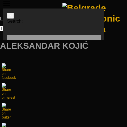
×
Languages
Search:
ЋИР
LAT
ENG
ALEKSANDAR KOJIĆ