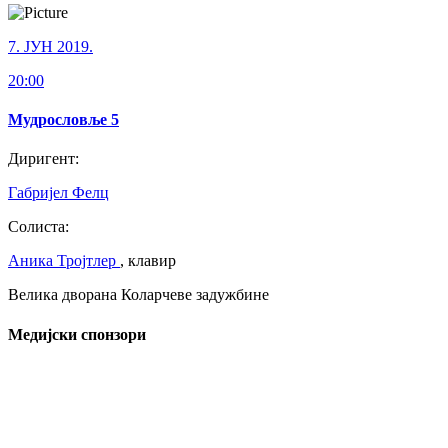
7. ЈУН 2019.
20:00
Мудрословље 5
Диригент:
Габријел Фелц
Солиста:
Аника Тројтлер
, клавир
Велика дворана Коларчеве задужбине
Медијски спонзори