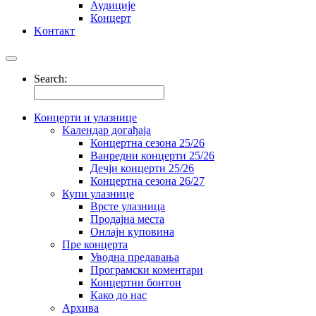
Аудиције
Концерт
Kонтакт
Search:
Концерти и улазнице
Kалендар догађаја
Концертна сезона 25/26
Ванредни концерти 25/26
Дечји концерти 25/26
Концертна сезона 26/27
Купи улазнице
Врсте улазница
Продајна места
Oнлајн куповинa
Пре концерта
Уводна предавања
Програмски коментари
Концертни бонтон
Како до нас
Архива