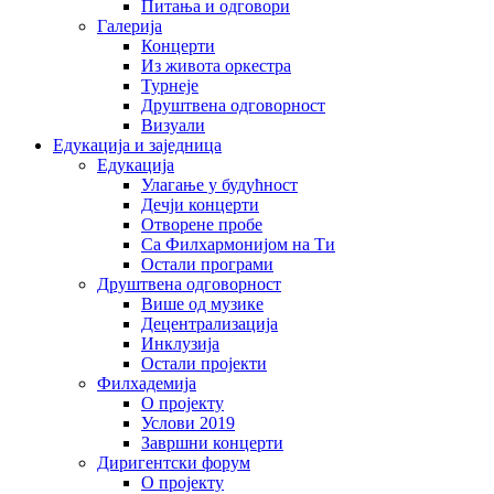
Питања и одговори
Галерија
Концерти
Из живота оркестра
Турнеје
Друштвена одговорност
Визуали
Едукација и заједница
Едукација
Улагање у будућност
Дечји концерти
Отворене пробе
Са Филхармонијом на Ти
Остали програми
Друштвена одговорност
Више од музике
Децентрализација
Инклузија
Остали пројекти
Филхадемија
О пројекту
Услови 2019
Завршни концерти
Диригентски форум
О пројекту