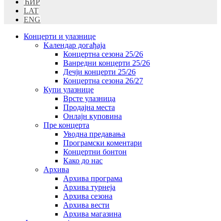
ЋИР
LAT
ENG
Концерти и улазнице
Kалендар догађаја
Концертна сезона 25/26
Ванредни концерти 25/26
Дечји концерти 25/26
Концертна сезона 26/27
Купи улазнице
Врсте улазница
Продајна места
Oнлајн куповинa
Пре концерта
Уводна предавања
Програмски коментари
Концертни бонтон
Како до нас
Архива
Архива програма
Архива турнеја
Архива сезона
Архива вести
Архива магазина