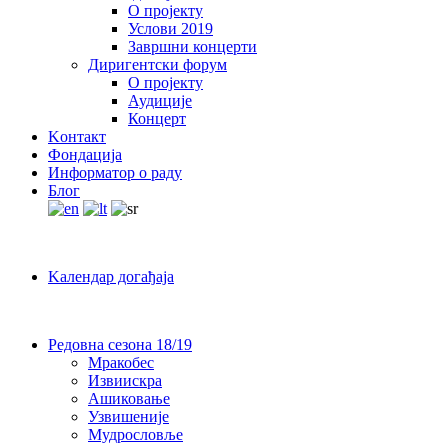
О пројекту
Услови 2019
Завршни концерти
Диригентски форум
О пројекту
Аудиције
Концерт
Kонтакт
Фондација
Информатор о раду
Блог
Kалендар догађаја
Редовна сезона 18/19
Мракобес
Извиискра
Ашиковање
Узвишеније
Мудрословље