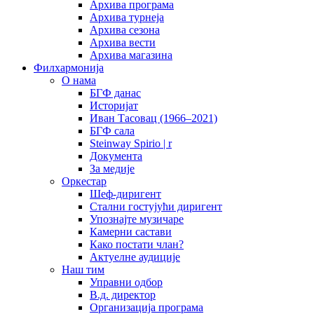
Архива програма
Архива турнеја
Архива сезона
Архива вести
Архива магазина
Филхармонија
О нама
БГФ данас
Историјат
Иван Тасовац (1966–2021)
БГФ сала
Steinway Spirio | r
Документа
За медије
Оркестар
Шеф-диригент
Стални гостујући диригент
Упознајте музичаре
Камерни састави
Како постати члан?
Актуелне аудиције
Наш тим
Управни одбор
В.д. директор
Организација програма