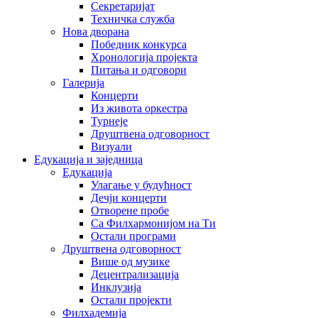
Секретаријат
Техничка служба
Нова дворана
Победник конкурса
Хронологија пројекта
Питања и одговори
Галерија
Концерти
Из живота оркестра
Турнеје
Друштвена одговорност
Визуали
Едукација и заједница
Едукација
Улагање у будућност
Дечји концерти
Отворене пробе
Са Филхармонијом на Ти
Остали програми
Друштвена одговорност
Више од музике
Децентрализација
Инклузија
Остали пројекти
Филхадемија