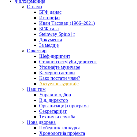
Филхармонија
О нама
БГФ данас
Историјат
Иван Тасовац (1966–2021)
БГФ сала
Steinway Spirio | r
Документа
За медије
Оркестар
Шеф-диригент
Стални гостујући диригент
Упознајте музичаре
Камерни састави
Како постати члан?
Актуелне аудиције
Наш тим
Управни одбор
В.д. директор
Организација програма
Секретаријат
Техничка служба
Нова дворана
Победник конкурса
Хронологија пројекта