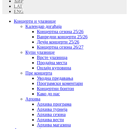
ЋИР
LAT
ENG
Концерти и улазнице
Kалендар догађаја
Концертна сезона 25/26
Ванредни концерти 25/26
Дечји концерти 25/26
Концертна сезона 26/27
Купи улазнице
Врсте улазница
Продајна места
Oнлајн куповинa
Пре концерта
Уводна предавања
Програмски коментари
Концертни бонтон
Како до нас
Архива
Архива програма
Архива турнеја
Архива сезона
Архива вести
Архива магазина