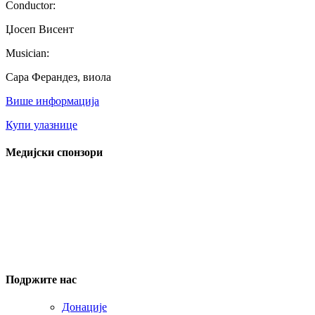
Conductor:
Џосеп Висент
Musician:
Сара Ферандез, виола
Више информација
Купи улазнице
Медијски спонзори
Подржите нас
Донације