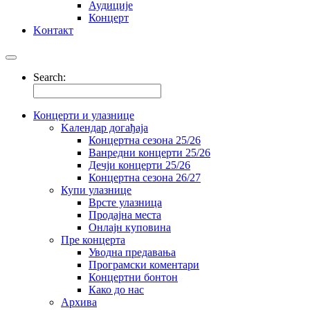
Аудиције
Концерт
Kонтакт
Search:
Концерти и улазнице
Kалендар догађаја
Концертна сезона 25/26
Ванредни концерти 25/26
Дечји концерти 25/26
Концертна сезона 26/27
Купи улазнице
Врсте улазница
Продајна места
Oнлајн куповинa
Пре концерта
Уводна предавања
Програмски коментари
Концертни бонтон
Како до нас
Архива