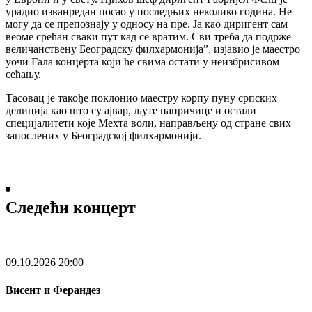
урадио изванредан посао у последњих неколико година. Не
могу да се препознају у односу на пре. Ја као диригент сам
веоме срећан сваки пут кад се вратим. Сви треба да подрже
величанствену Београдску филхармонија”, изјавио је маестро
уочи Гала концерта који ће свима остати у неизбрисивом
сећању.
Тасовац је такође поклонио маестру корпу пуну српских
делиција као што су ајвар, љуте папричице и остали
специјалитети које Мехта воли, направљену од стране свих
запослених у Београдској филхармонији.
Следећи концерт
09.10.2026
20:00
Висент и Ферандез