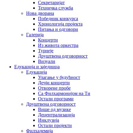
Секретаријат
Техничка служба
Нова дворана
Победник конкурса
Хронологија пројекта
Питања и одговори
Галерија
Концерти
Из живота оркестра
Турнеје
Друштвена одговорност
Визуали
Едукација и заједница
Едукација
Улагање у будућност
Дечји концерти
Отворене пробе
Са Филхармонијом на Ти
Остали програми
Друштвена одговорност
Више од музике
Децентрализација
Инклузија
Остали пројекти
Филхадемија