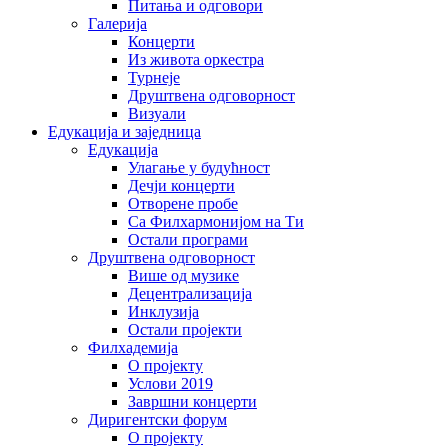
Питања и одговори
Галерија
Концерти
Из живота оркестра
Турнеје
Друштвена одговорност
Визуали
Едукација и заједница
Едукација
Улагање у будућност
Дечји концерти
Отворене пробе
Са Филхармонијом на Ти
Остали програми
Друштвена одговорност
Више од музике
Децентрализација
Инклузија
Остали пројекти
Филхадемија
О пројекту
Услови 2019
Завршни концерти
Диригентски форум
О пројекту