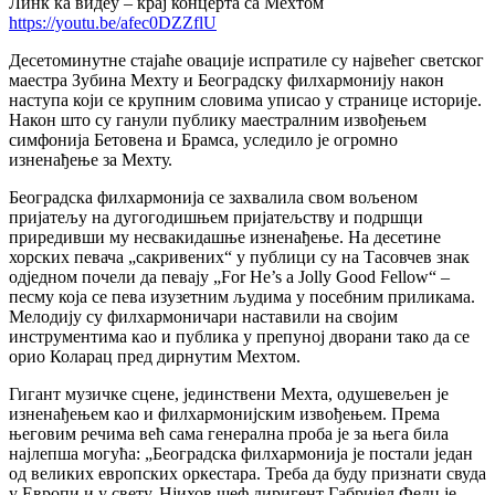
Линк ка видеу – крај концерта са Мехтом
https://youtu.be/afec0DZZflU
Десетоминутне стајаће овације испратиле су највећег светског
маестра Зубина Мехту и Београдску филхармонију након
наступа који се крупним словима уписао у странице историје.
Након што су ганули публику маестралним извођењем
симфонија Бетовена и Брамса, уследило је огромно
изненађење за Мехту.
Београдска филхармонија се захвалила свом вољеном
пријатељу на дугогодишњем пријатељству и подршци
приредивши му несвакидашње изненађење. На десетине
хорских певача „сакривених“ у публици су на Тасовчев знак
одједном почели да певају „For He’s a Jolly Good Fellow“ –
песму која се пева изузетним људима у посебним приликама.
Мелодију су филхармоничари наставили на својим
инструментима као и публика у препуној дворани тако да се
орио Коларац пред дирнутим Мехтом.
Гигант музичке сцене, јединствени Мехта, одушевељен је
изненађењем као и филхармонијским извођењем. Према
његовим речима већ сама генерална проба је за њега била
најлепша могућа: „Београдска филхармонија је постали један
од великих европских оркестара. Треба да буду признати свуда
у Европи и у свету. Нјихов шеф диригент Габријел Фелц је