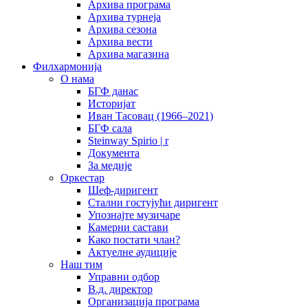
Архива програма
Архива турнеја
Архива сезона
Архива вести
Архива магазина
Филхармонија
О нама
БГФ данас
Историјат
Иван Тасовац (1966–2021)
БГФ сала
Steinway Spirio | r
Документа
За медије
Оркестар
Шеф-диригент
Стални гостујући диригент
Упознајте музичаре
Камерни састави
Како постати члан?
Актуелне аудиције
Наш тим
Управни одбор
В.д. директор
Организација програма