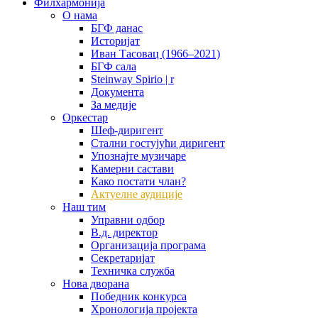
Филхармонија
О нама
БГФ данас
Историјат
Иван Тасовац (1966–2021)
БГФ сала
Steinway Spirio | r
Документа
За медије
Оркестар
Шеф-диригент
Стални гостујући диригент
Упознајте музичаре
Камерни састави
Како постати члан?
Актуелне аудиције
Наш тим
Управни одбор
В.д. директор
Организација програма
Секретаријат
Техничка служба
Нова дворана
Победник конкурса
Хронологија пројекта