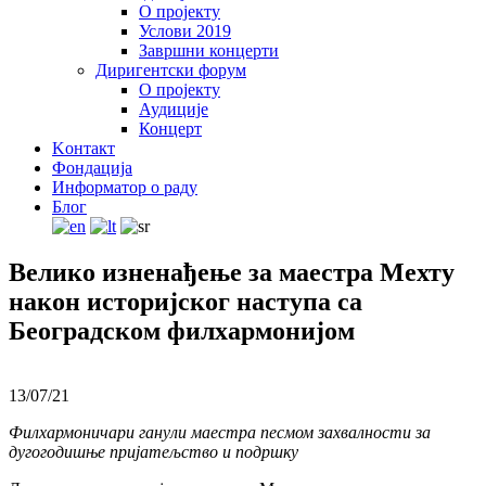
О пројекту
Услови 2019
Завршни концерти
Диригентски форум
О пројекту
Аудиције
Концерт
Kонтакт
Фондација
Информатор о раду
Блог
Велико изненађење за маестра Мехту
након историјског наступа са
Београдском филхармонијом
13/07/21
Филхармоничари ганули маестра песмом захвалности за
дугогодишње пријатељство и подршку