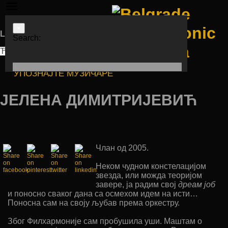
×
Languages
Search:
ЋИР
LAT
ENG
УПОЗНАЈТЕ МУЗИЧАРЕ
ЈЕЛЕНА ДИМИТРИЈЕВИЋ
Члан од 2005.
Неком чудном констелацијом
звезда, или можда теоријом
завере, ја радим свој
дреам јоб
и поносно сваког дана са осмехом идем на исти…
Поносна сам на своју љубав према оркестру.
Због Филхармоније сам пробушила уши. Маштам о