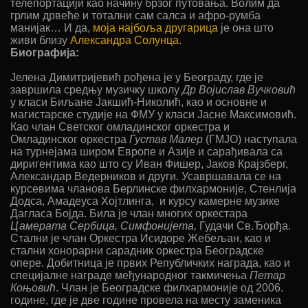
телепортацији као начину брзог путовања. Волим да
грлим дрвеће и тотални сам салса и афро-румба
манијак… И да,
моја најбоља другарица
је она што
живи близу
Александра Солунца
.
Биографија:
Јелена Димитријевић рођена је у Београду, где је
завршила средњу музичку школу
Др Војислав Вучковић
у класи Биљане Јакшић-Николић, као и основне и
магистарске студије на ФМУ у класи Јасне Максимовић.
Као члан Светског омладинског оркестра и
Омладинског оркестра
Густав Малер
(ГМЈО) наступала
на турнејама широм Европе и Азије и сарађивала са
диригентима као што су Иван Фишер, Јаков Крајзберг,
Александар Ведерников и други. Усавршавала се на
курсевима чланова Берлинске филхармоније, Стенлија
Додса, Амадеуса Хојтлинга, и курсу камерне музике
Дагласа Бојда. Била је члан многих оркестара
Цамерата Сербица, Симфонијета,
Гудачи Св.Ђорђа.
Стални је члан Оркестра Исидоре Жебељан, као и
стални хонорарни сарадник оркестра Београдске
опере. Добитница је првих Републичких награда, као и
специјалне награде међународног такмичења
Петар
Коњовић
. Члан је Београдске филхармоније од 2006.
године, где је две године провела на месту заменика