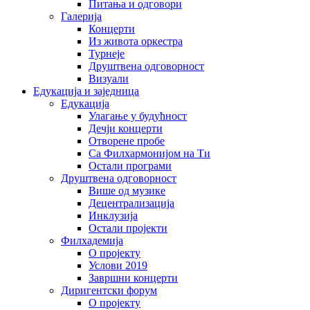
Питања и одговори
Галерија
Концерти
Из живота оркестра
Турнеје
Друштвена одговорност
Визуали
Едукација и заједница
Едукација
Улагање у будућност
Дечји концерти
Отворене пробе
Са Филхармонијом на Ти
Остали програми
Друштвена одговорност
Више од музике
Децентрализација
Инклузија
Остали пројекти
Филхадемија
О пројекту
Услови 2019
Завршни концерти
Диригентски форум
О пројекту