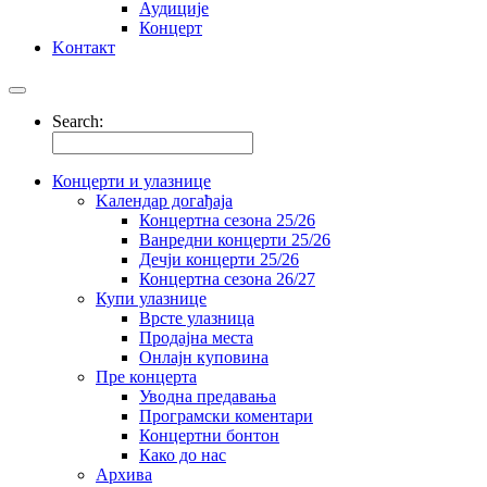
Аудиције
Концерт
Kонтакт
Search:
Концерти и улазнице
Kалендар догађаја
Концертна сезона 25/26
Ванредни концерти 25/26
Дечји концерти 25/26
Концертна сезона 26/27
Купи улазнице
Врсте улазница
Продајна места
Oнлајн куповинa
Пре концерта
Уводна предавања
Програмски коментари
Концертни бонтон
Како до нас
Архива