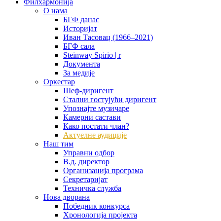
Филхармонија
О нама
БГФ данас
Историјат
Иван Тасовац (1966–2021)
БГФ сала
Steinway Spirio | r
Документа
За медије
Оркестар
Шеф-диригент
Стални гостујући диригент
Упознајте музичаре
Камерни састави
Како постати члан?
Актуелне аудиције
Наш тим
Управни одбор
В.д. директор
Организација програма
Секретаријат
Техничка служба
Нова дворана
Победник конкурса
Хронологија пројекта