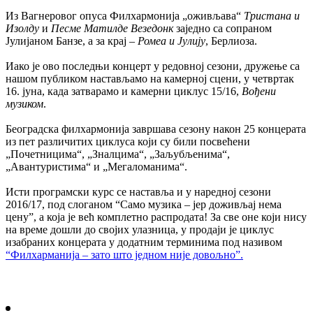
Из Вагнеровог опуса Филхармонија „оживљава“
Тристана и
Изолду
и
Песме
Матилде Везедонк
заједно са сопраном
Јулијаном Банзе, а за крај –
Ромеа и Јулију
, Берлиоза.
Иако је ово последњи концерт у редовној сезони, дружење са
нашом публиком настављамо на камерној сцени, у четвртак
16. јуна, када затварамо и камерни циклус 15/16,
Вођени
музиком
.
Београдска филхармонија завршава сезону након 25 концерата
из пет различитих циклуса који су били посвећени
„Почетницима“, „Зналцима“, „Заљубљенима“,
„Авантуристима“ и „Мегаломанима“.
Исти програмски курс се наставља и у наредној сезони
2016/17, под слоганом “Само музика – јер доживљај нема
цену”, а која је већ комплетно распродата! За све оне који нису
на време дошли до својих улазница, у продаји је циклус
изабраних концерата у додатним терминима под називом
“Филхарманија – зато што једном није довољно”.