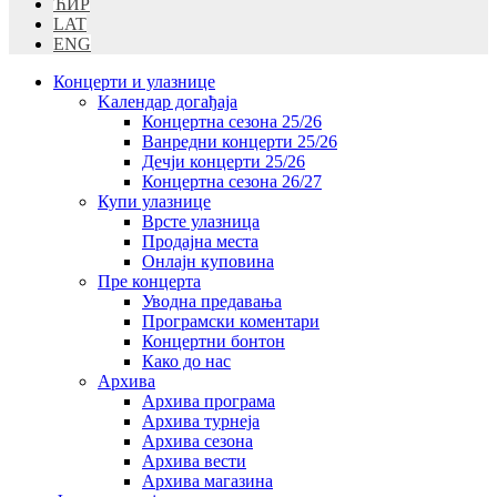
ЋИР
LAT
ENG
Концерти и улазнице
Kалендар догађаја
Концертна сезона 25/26
Ванредни концерти 25/26
Дечји концерти 25/26
Концертна сезона 26/27
Купи улазнице
Врсте улазница
Продајна места
Oнлајн куповинa
Пре концерта
Уводна предавања
Програмски коментари
Концертни бонтон
Како до нас
Архива
Архива програма
Архива турнеја
Архива сезона
Архива вести
Архива магазина