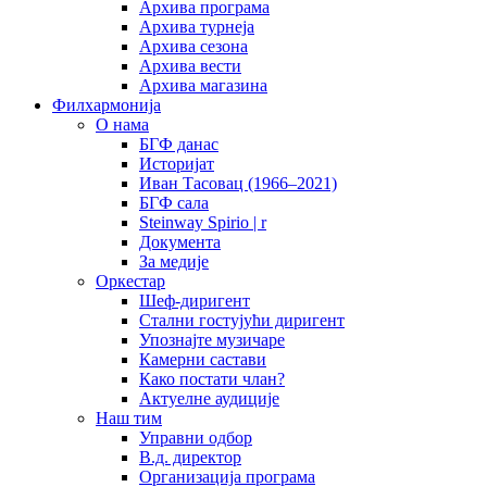
Архива програма
Архива турнеја
Архива сезона
Архива вести
Архива магазина
Филхармонија
О нама
БГФ данас
Историјат
Иван Тасовац (1966–2021)
БГФ сала
Steinway Spirio | r
Документа
За медије
Оркестар
Шеф-диригент
Стални гостујући диригент
Упознајте музичаре
Камерни састави
Како постати члан?
Актуелне аудиције
Наш тим
Управни одбор
В.д. директор
Организација програма