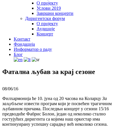
О пројекту
Услови 2019
Завршни концерти
Диригентски форум
О пројекту
Аудиције
Концерт
Kонтакт
Фондација
Информатор о раду
Блог
Фатална љубав за крај сезоне
08/06/16
Филхармонија ће 10. јуна од 20 часова на Коларцу
За
заљубљене
извести програм који је посвећен трагичним
љубавним причама. Последњи концерт у сезони 15/16
предводиће Фабрис Болон, један од неколико стално
гостујућих диригента са којима наш оркестар има
континуирану успешну сарадњу већ неколико сезона.