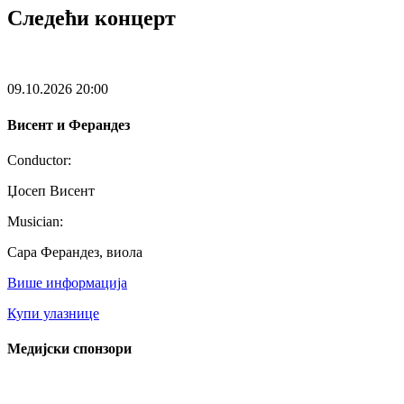
Следећи концерт
09.10.2026
20:00
Висент и Ферандез
Conductor:
Џосеп Висент
Musician:
Сара Ферандез, виола
Више информација
Купи улазнице
Медијски спонзори