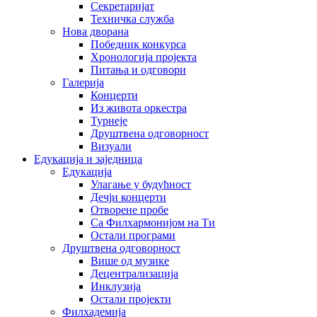
Секретаријат
Техничка служба
Нова дворана
Победник конкурса
Хронологија пројекта
Питања и одговори
Галерија
Концерти
Из живота оркестра
Турнеје
Друштвена одговорност
Визуали
Едукација и заједница
Едукација
Улагање у будућност
Дечји концерти
Отворене пробе
Са Филхармонијом на Ти
Остали програми
Друштвена одговорност
Више од музике
Децентрализација
Инклузија
Остали пројекти
Филхадемија