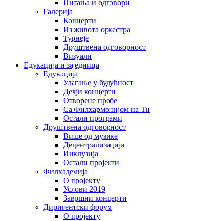
Питања и одговори
Галерија
Концерти
Из живота оркестра
Турнеје
Друштвена одговорност
Визуали
Едукација и заједница
Едукација
Улагање у будућност
Дечји концерти
Отворене пробе
Са Филхармонијом на Ти
Остали програми
Друштвена одговорност
Више од музике
Децентрализација
Инклузија
Остали пројекти
Филхадемија
О пројекту
Услови 2019
Завршни концерти
Диригентски форум
О пројекту