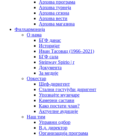
Архива програма
Архива турнеја
Архива сезона
Архива вести
Архива магазина
Филхармонија
О нама
БГФ данас
Историјат
Иван Тасовац (1966–2021)
БГФ сала
Steinway Spirio | r
Документа
За медије
Оркестар
Шеф-диригент
Стални гостујући диригент
Упознајте музичаре
Камерни састави
Како постати члан?
Актуелне аудиције
Наш тим
Управни одбор
В.д. директор
Организација програма