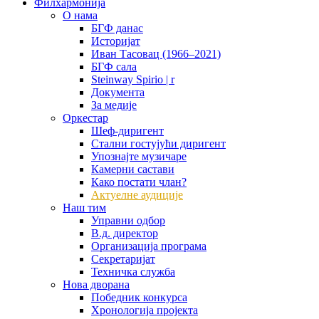
Филхармонија
О нама
БГФ данас
Историјат
Иван Тасовац (1966–2021)
БГФ сала
Steinway Spirio | r
Документа
За медије
Оркестар
Шеф-диригент
Стални гостујући диригент
Упознајте музичаре
Камерни састави
Како постати члан?
Актуелне аудиције
Наш тим
Управни одбор
В.д. директор
Организација програма
Секретаријат
Техничка служба
Нова дворана
Победник конкурса
Хронологија пројекта