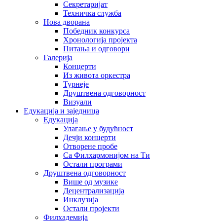
Секретаријат
Техничка служба
Нова дворана
Победник конкурса
Хронологија пројекта
Питања и одговори
Галерија
Концерти
Из живота оркестра
Турнеје
Друштвена одговорност
Визуали
Едукација и заједница
Едукација
Улагање у будућност
Дечји концерти
Отворене пробе
Са Филхармонијом на Ти
Остали програми
Друштвена одговорност
Више од музике
Децентрализација
Инклузија
Остали пројекти
Филхадемија