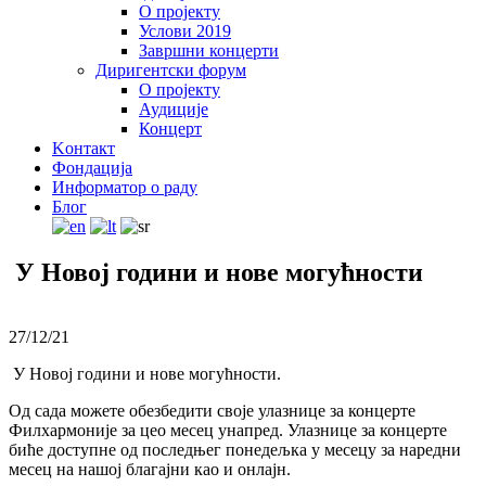
О пројекту
Услови 2019
Завршни концерти
Диригентски форум
О пројекту
Аудиције
Концерт
Kонтакт
Фондација
Информатор о раду
Блог
У Новој години и нове могућности
27/12/21
У Новој години и нове могућности.
Од сада можете обезбедити своје улазнице за концерте
Филхармоније за цео месец унапред. Улазнице за концерте
биће доступне од последњег понедељка у месецу за наредни
месец на нашој благајни као и онлајн.