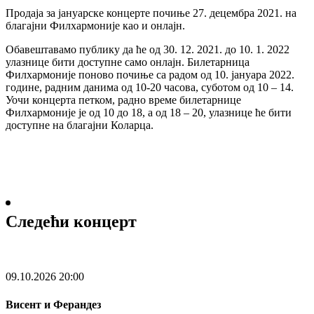
Продаја за јануарске концерте почиње 27. децембра 2021. на
благајни Филхармоније као и онлајн.
Обавештавамо публику да ће од 30. 12. 2021. до 10. 1. 2022
улазнице бити доступне само онлајн. Билетарница
Филхармоније поново почиње са радом од 10. јануара 2022.
године, радним данима од 10-20 часова, суботом од 10 – 14.
Уочи концерта петком, радно време билетарнице
Филхармоније је од 10 до 18, а од 18 – 20, улазнице ће бити
доступне на благајни Коларца.
Следећи концерт
09.10.2026
20:00
Висент и Ферандез