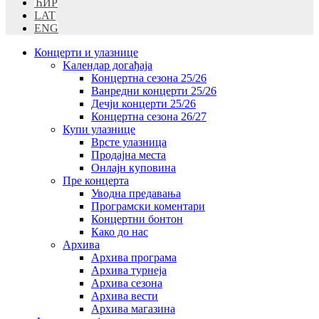
ЋИР
LAT
ENG
Концерти и улазнице
Kалендар догађаја
Концертна сезона 25/26
Ванредни концерти 25/26
Дечји концерти 25/26
Концертна сезона 26/27
Купи улазнице
Врсте улазница
Продајна места
Oнлајн куповинa
Пре концерта
Уводна предавања
Програмски коментари
Концертни бонтон
Како до нас
Архива
Архива програма
Архива турнеја
Архива сезона
Архива вести
Архива магазина