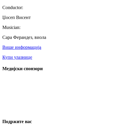
Conductor:
Џосеп Висент
Musician:
Сара Ферандез, виола
Више информација
Купи улазнице
Медијски спонзори
Подржите нас