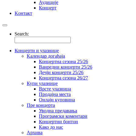
Аудиције
Концерт
Kонтакт
Search:
Концерти и улазнице
Kалендар догађаја
Концертна сезона 25/26
Ванредни концерти 25/26
Дечји концерти 25/26
Концертна сезона 26/27
Купи улазнице
Врсте улазница
Продајна места
Oнлајн куповинa
Пре концерта
Уводна предавања
Програмски коментари
Концертни бонтон
Како до нас
Архива