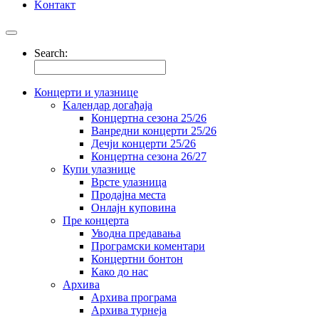
Kонтакт
Search:
Концерти и улазнице
Kалендар догађаја
Концертна сезона 25/26
Ванредни концерти 25/26
Дечји концерти 25/26
Концертна сезона 26/27
Купи улазнице
Врсте улазница
Продајна места
Oнлајн куповинa
Пре концерта
Уводна предавања
Програмски коментари
Концертни бонтон
Како до нас
Архива
Архива програма
Архива турнеја