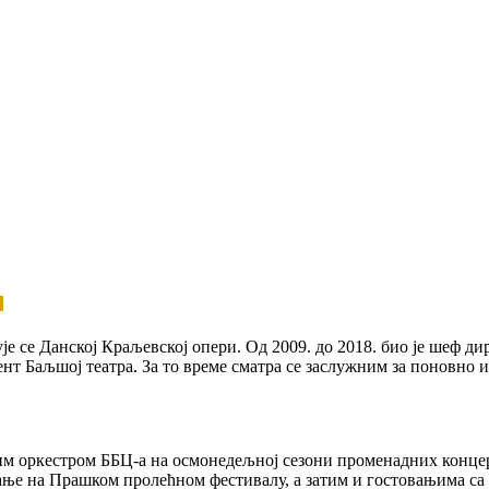
е се Данској Краљевској опери. Од 2009. до 2018. био је шеф дир
ент Баљшој театра. За то време сматра се заслужним за поновно 
им оркестром ББЦ-а на осмонедељној сезони променадних концер
вање на Прашком пролећном фестивалу, а затим и гостовањима с