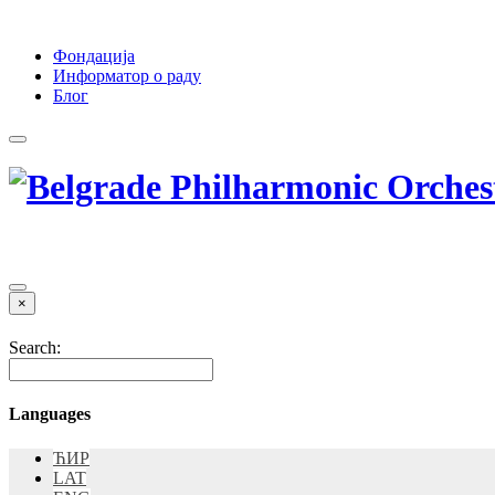
Фондација
Информатор о раду
Блог
×
Search:
Languages
ЋИР
LAT