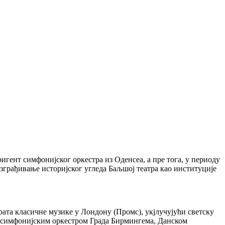
игент симфонијског оркестра из Оденсеа, а пре тога, у периоду
изграђивање историјског угледа Баљшој театра као институције
ата класичне музике у Лондону (Промс), укјлучујући светску
а симфонијским оркестром Града Бирмингема, Данском