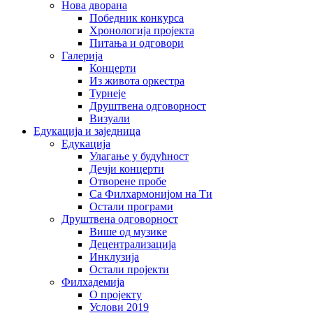
Нова дворана
Победник конкурса
Хронологија пројекта
Питања и одговори
Галерија
Концерти
Из живота оркестра
Турнеје
Друштвена одговорност
Визуали
Едукација и заједница
Едукација
Улагање у будућност
Дечји концерти
Отворене пробе
Са Филхармонијом на Ти
Остали програми
Друштвена одговорност
Више од музике
Децентрализација
Инклузија
Остали пројекти
Филхадемија
О пројекту
Услови 2019