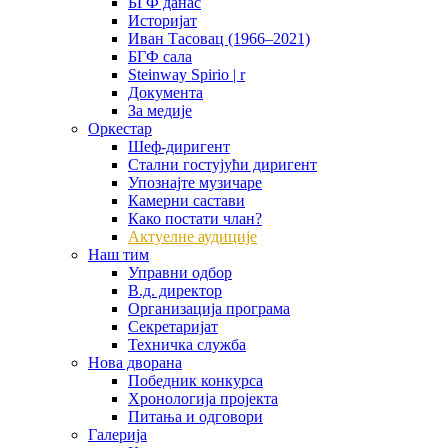
БГФ данас
Историјат
Иван Тасовац (1966–2021)
БГФ сала
Steinway Spirio | r
Документа
За медије
Оркестар
Шеф-диригент
Стални гостујући диригент
Упознајте музичаре
Камерни састави
Како постати члан?
Актуелне аудиције
Наш тим
Управни одбор
В.д. директор
Организација програма
Секретаријат
Техничка служба
Нова дворана
Победник конкурса
Хронологија пројекта
Питања и одговори
Галерија