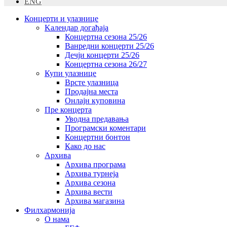
ENG
Концерти и улазнице
Kалендар догађаја
Концертна сезона 25/26
Ванредни концерти 25/26
Дечји концерти 25/26
Концертна сезона 26/27
Купи улазнице
Врсте улазница
Продајна места
Oнлајн куповинa
Пре концерта
Уводна предавања
Програмски коментари
Концертни бонтон
Како до нас
Архива
Архива програма
Архива турнеја
Архива сезона
Архива вести
Архива магазина
Филхармонија
О нама