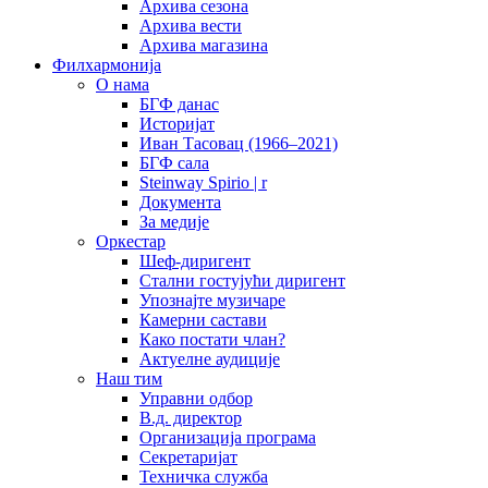
Архива сезона
Архива вести
Архива магазина
Филхармонија
О нама
БГФ данас
Историјат
Иван Тасовац (1966–2021)
БГФ сала
Steinway Spirio | r
Документа
За медије
Оркестар
Шеф-диригент
Стални гостујући диригент
Упознајте музичаре
Камерни састави
Како постати члан?
Актуелне аудиције
Наш тим
Управни одбор
В.д. директор
Организација програма
Секретаријат
Техничка служба