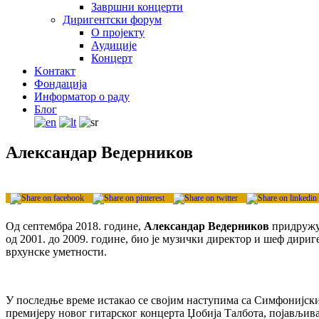
Завршни концерти
Диригентски форум
О пројекту
Аудиције
Концерт
Kонтакт
Фондација
Информатор о раду
Блог
Александар Ведерников
Од септембра 2018. године,
Александар Ведерников
придружуј
од 2001. до 2009. године, био је музички директор и шеф дириг
врхунске уметности.
У последње време истакао се својим наступима са Симфонијск
премијеру новог гитарског концерта Џобија Талбота, појављи