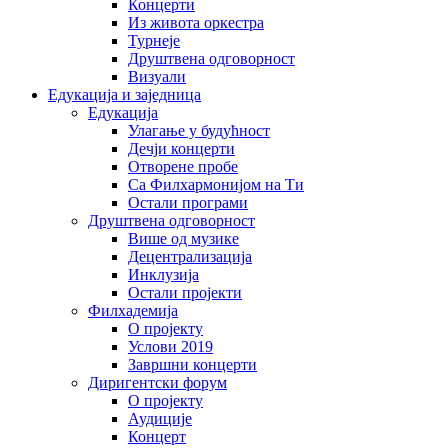
Концерти
Из живота оркестра
Турнеје
Друштвена одговорност
Визуали
Едукација и заједница
Едукација
Улагање у будућност
Дечји концерти
Отворене пробе
Са Филхармонијом на Ти
Остали програми
Друштвена одговорност
Више од музике
Децентрализација
Инклузија
Остали пројекти
Филхадемија
О пројекту
Услови 2019
Завршни концерти
Диригентски форум
О пројекту
Аудиције
Концерт