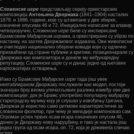
Словенске игре
представљају серију оркестарских
композиција
Антоњина Дворжака
(1841–1904) насталих
1878. и 1886. године, које су штампане у две збирке,
означене опусима 46 и 72. Иницијално написане за клавир
четвороручно,
Словенске игре
биле су инспирисане
Брамсовим
Мађарским играма
, а оркестриране су убрзо по
настанку, на захтев Дворжаковог издавача. Ови живописни
и очигледно национално обојени комади који су одлично
прихваћени од стране публике и критике, позиционарали су
Дворжака као композитора и донеле му међународну
репутацију.
Словенске игре
су и данас једно од његових
најпознатијих остварења.
Иако су Брамсове
Мађарске игре
тада још увек
неетаблираном Дворжаку послужиле као модел, постоји
значајан број веома упечатљивих разлика између ове две
композиције: док је Брамс употребио популарну мађарску
староградску музику коју је слушао у извођењу Цигана,
Дворжак је користио само ритмове карактеристичне за
словенски фолклор, при чему је мелодије компоновао сам.
Огроман успех првих осам игара означених опусом 46,
донео је Дворжаку нову наруџбину, и тако је настала још
једна група од осам игара, оп. 72, која је доживела сличан
успех.