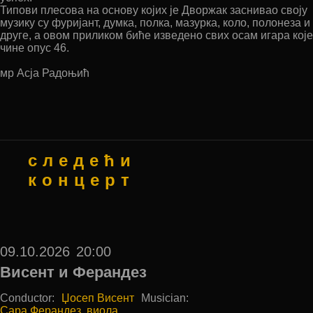
Типови плесова на основу којих је Дворжак заснивао своју
музику су фуријант, думка, полка, мазурка, коло, полонеза и
друге, а овом приликом биће изведено свих осам игара које
чине опус 46.
мр Aсја Радоњић
следећи
концерт
09.10.2026
20:00
Висент и Ферандез
Conductor:
Џосеп Висент
Musician:
Сара Ферандез, виола