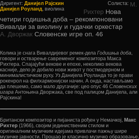
Диригент:
Данијел Рајскин
Солиста:
М.
Данијел Роуланд
, виолина
Нова
Рихтер
четири годишња доба – рекомпоновани
Вивалди за виолину и гудачки оркестар
Словенске игре оп. 46
А. Дворжак
Колика је снага Вивалдијевог ремек-дела
Годишња доба
,
говори и остварење савременог композитора Макса
Рихтера. Спајајући векове и епохе, неколико векова
касније, дело је добило нови живот у постмодерном и
минималистичком руху. Уз Данијела Роуланда то је прави
рокенрол на филхармонијски начин. А онда, настављамо
да плешемо, само мало другачије: цео опус 46
Словенских
игара
Антоњина Дворжака, све под палицом Данијела, али
Рајскина!
Британски композитор и пијаниста рођен у Немачкој,
Макс
Рихтер
(1966), својим јединиственим стилом и
оригиналним музичким идејама привлачи пажњу шире
музичке јавности. Прошао је класично музичко образовање,