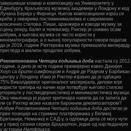
завршивши клавир и композицију на Универзитету у
Единбургу, Краљевској музичкој академији у Лондону и код
Лучана Берија у Фирнеци. Његов композициони израз се
креће у оквирима постиминимализма и савремених
класичних стилова. Пише, аранжира и изводи музику за
сцену, оперу, балет и телевизију. Рихтер је снимио осам
албума, а његова музика се често користи у
кинематографији, а о њеној популарности говори податак
да је 2019. године Рихтерова музика премашила милијарду
прегледа и милион продатих албума.
Рекомпонована Четири годишња доба
настала су 2012.
године, а дело је исте године премијерно извео Данијел
Хоуп са
Бритн симфонијом
и Андре де Ридеом у Барбикан
центру у Лондону. Иако је Рихтер изјавио да је одбацио
75% Вивалдијевог оригиналног материјала, делови које
користи третира на начин који потврђује његово стилско
упориште у постмодернистичкој и минималистичкој музици.
Ова чињеница је једног критичара навела да се запита да
ли се Рихтер може назвати барокним декомпозитором?
Албум
Рекомпонована Четири годишња доба
достигао је
прве позиције на стриминг платформама у Великој
Британији, Немачкој и САД-у, а одломци дела се могу чути
и у првој сезони серије
Бриџертон
, једне од најгледанијих
у историји
Нетфликса
.