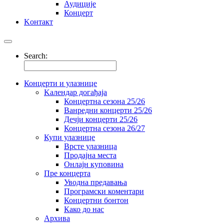
Аудиције
Концерт
Kонтакт
Search:
Концерти и улазнице
Kалендар догађаја
Концертна сезона 25/26
Ванредни концерти 25/26
Дечји концерти 25/26
Концертна сезона 26/27
Купи улазнице
Врсте улазница
Продајна места
Oнлајн куповинa
Пре концерта
Уводна предавања
Програмски коментари
Концертни бонтон
Како до нас
Архива