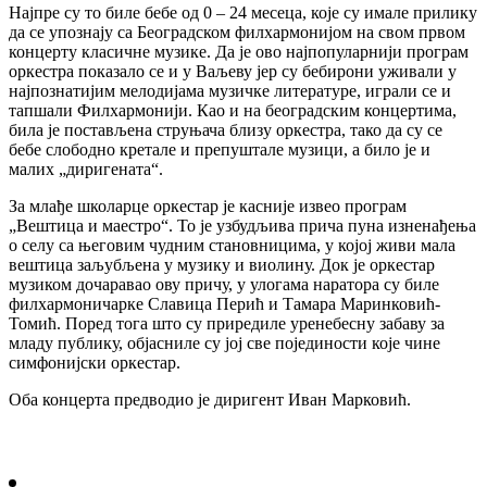
Најпре су то биле бебе од 0 – 24 месеца, које су имале прилику
да се упознају са Београдском филхармонијом на свом првом
концерту класичне музике. Да је ово најпопуларнији програм
оркестра показало се и у Ваљеву јер су бебирони уживали у
најпознатијим мелодијама музичке литературе, играли се и
тапшали Филхармонији. Као и на београдским концертима,
била је постављена струњача близу оркестра, тако да су се
бебе слободно кретале и препуштале музици, а било је и
малих „диригената“.
За млађе школарце оркестар је касније извео програм
„Вештица и маестро“. То је узбудљива прича пуна изненађења
о селу са његовим чудним становницима, у којој живи мала
вештица заљубљена у музику и виолину. Док је оркестар
музиком дочаравао ову причу, у улогама наратора су биле
филхармоничарке Славица Перић и Тамара Маринковић-
Томић. Поред тога што су приредиле уренебесну забаву за
младу публику, објасниле су јој све појединости које чине
симфонијски оркестар.
Оба концерта предводио је диригент Иван Марковић.