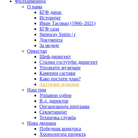
Филхармонија
О нама
БГФ данас
Историјат
Иван Тасовац (1966–2021)
БГФ сала
Steinway Spirio | r
Документа
За медије
Оркестар
Шеф-диригент
Стални гостујући диригент
Упознајте музичаре
Камерни састави
Како постати члан?
Актуелне аудиције
Наш тим
Управни одбор
В.д. директор
Организација програма
Секретаријат
Техничка служба
Нова дворана
Победник конкурса
Хронологија пројекта