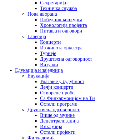
Секретаријат
Техничка служба
Нова дворана
Победник конкурса
Хронологија пројекта
Питања и одговори
Галерија
Концерти
Из живота оркестра
Турнеје
Друштвена одговорност
Визуали
Едукација и заједница
Едукација
Улагање у будућност
Дечји концерти
Отворене пробе
Са Филхармонијом на Ти
Остали програми
Друштвена одговорност
Више од музике
Децентрализација
Инклузија
Остали пројекти
Филхадемија