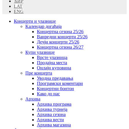
ЋИР
LAT
ENG
Концерти и улазнице
Kалендар догађаја
Концертна сезона 25/26
Ванредни концерти 25/26
Дечји концерти 25/26
Концертна сезона 26/27
Купи улазнице
Врсте улазница
Продајна места
Oнлајн куповинa
Пре концерта
Уводна предавања
Програмски коментари
Концертни бонтон
Како до нас
Архива
Архива програма
Архива турнеја
Архива сезона
Архива вести
Архива магазина