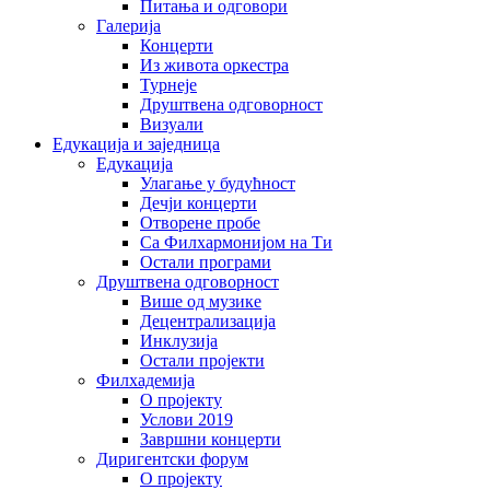
Питања и одговори
Галерија
Концерти
Из живота оркестра
Турнеје
Друштвена одговорност
Визуали
Едукација и заједница
Едукација
Улагање у будућност
Дечји концерти
Отворене пробе
Са Филхармонијом на Ти
Остали програми
Друштвена одговорност
Више од музике
Децентрализација
Инклузија
Остали пројекти
Филхадемија
О пројекту
Услови 2019
Завршни концерти
Диригентски форум
О пројекту