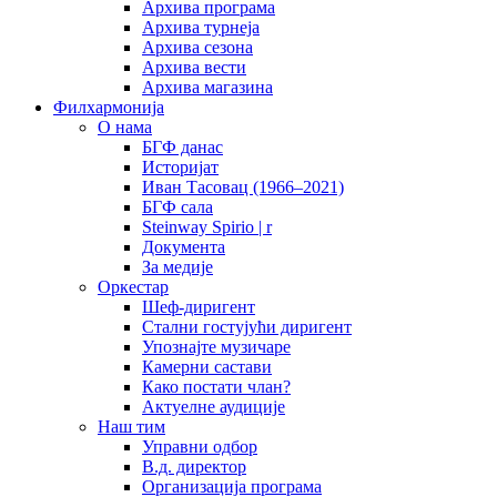
Архива програма
Архива турнеја
Архива сезона
Архива вести
Архива магазина
Филхармонија
О нама
БГФ данас
Историјат
Иван Тасовац (1966–2021)
БГФ сала
Steinway Spirio | r
Документа
За медије
Оркестар
Шеф-диригент
Стални гостујући диригент
Упознајте музичаре
Камерни састави
Како постати члан?
Актуелне аудиције
Наш тим
Управни одбор
В.д. директор
Организација програма