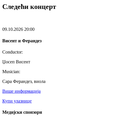
Следећи концерт
09.10.2026
20:00
Висент и Ферандез
Conductor:
Џосеп Висент
Musician:
Сара Ферандез, виола
Више информација
Купи улазнице
Медијски спонзори