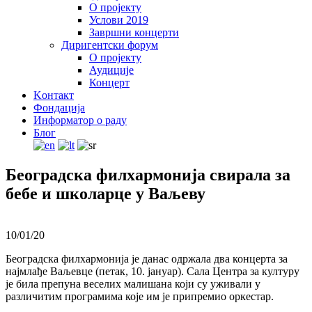
О пројекту
Услови 2019
Завршни концерти
Диригентски форум
О пројекту
Аудиције
Концерт
Kонтакт
Фондација
Информатор о раду
Блог
Београдска филхармонија свирала за
бебе и школарце у Ваљеву
10/01/20
Београдска филхармонија је данас одржала два концерта за
најмлађе Ваљевце (петак, 10. јануар). Сала Центра за културу
је била препуна веселих малишана који су уживали у
различитим програмима које им је припремио оркестар.