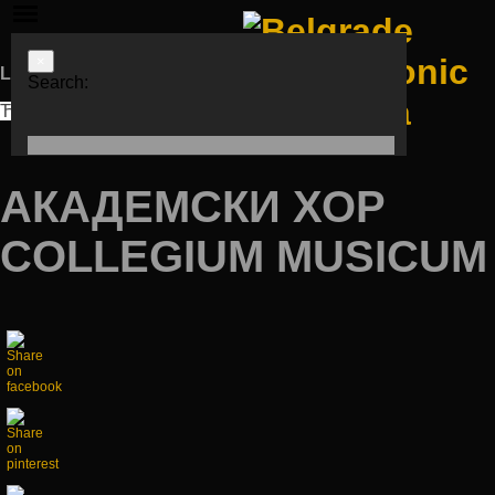
×
Languages
Search:
ЋИР
LAT
ENG
АКАДЕМСКИ ХОР
COLLEGIUM MUSICUM