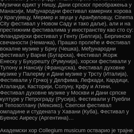
Музички едикт у Нишу, Дани српског преображења у
Манасији, Мађународни фестивал камерних хорова
у Крагујевцу, Мермер и звуци у Аранђеловцу, Cinema
City фестивал у Новом Саду и тако даље), али и на
престижним фестивалима у иностранству као сто су:
Фландријски фестивал у Генту (Белгија), Берлинске
свечаности (Немачка), Прашко пролеће и Фестивал
вокалне музике у Брну (Чешка), Међународни
фестивал у Варни (Бугарска), Фестивал Жорж
Енеску у Букурешту (Румунија), хорски фестивали у
Тулону и Нансију (Француска), Фестивал духовне
музике у Палерму и Дани музике у Трсту (Италија),
Фестивали у Грчкој у Делфима, Лефкади, Кардици,
Аталанди, Касторији, Солуну, Крфу и Атини,
Фестивал духовне музике у Москви и Дани српске
културе у Петрограду (Русија), Фестивали у Пуебли
и Тепозотлану (Мексико), Светски фестивал
омладине и студената у Хавани (Куба), Фестивал у
Буенос Аиресу (Аргентина)…
Академски хор Collegium musicum остварио је трајне