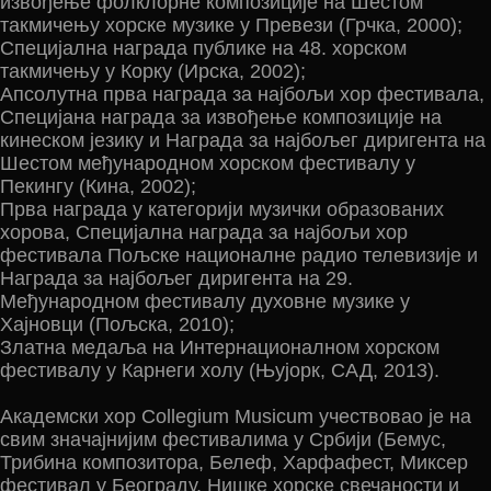
извођење фолклорне композиције на Шестом
такмичењу хорске музике у Превези (Грчка, 2000);
Специјална награда публике на 48. хорском
такмичењу у Корку (Ирска, 2002);
Апсолутна прва награда за најбољи хор фестивала,
Специјана награда за извођење композиције на
кинеском језику и Награда за најбољег диригента на
Шестом међународном хорском фестивалу у
Пекингу (Кина, 2002);
Прва награда у категорији музички образованих
хорова, Специјална награда за најбољи хор
фестивала Пољске националне радио телевизије и
Награда за најбољег диригента на 29.
Међународном фестивалу духовне музике у
Хајновци (Пољска, 2010);
Златна медаља на Интернационалном хорском
фестивалу у Карнеги холу (Њујорк, САД, 2013).
Академски хор Collegium Musicum учествовао је на
свим значајнијим фестивалима у Србији (Бемус,
Трибина композитора, Белеф, Харфафест, Миксер
фестивал у Београду, Нишке хорске свечаности и