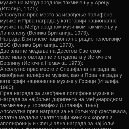
музике на Међународном такмичењу у Арецу
(Италија, 1971);
Апсолутно прво место за извођење полифоне
музике и Прва награда у категорији националне
музике на Међународном музичком такмичењу у
Ланголену (Велика Британија, 1973);
Награда Британске националне радио телевизије
BBC (Велика Британија, 1973);
Две златне медаље на Десетом Светском
фестивалу омладине и студената у Источном
Берлину (Источна Немачка, 1973);
Апсолутно прво место и Специјална награда за
извођење полифоне музике, као и Прва награда у
категорији националне музике у Горици (Италија,
1980);
Прва награда за извођење полифоне музике и
Награда за најбољег диригента на Међународном
такмичењу у Торевијехи (Шпанија, 1998);
Апсолутна прва награда за најбољи хор фестивала,
Златна медаља у категорији женских хорова з
аполифонију и Специјална награда за најбоље