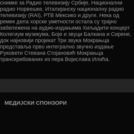
снимке за Радио телевизију Србије, Национални
радио Норвешке, Италијанску националну радио
телевизију (RAI), РТВ Мексико и друге. Нека од
ремек дела хорске уметности остала су трајно
забележена на аудио-издањима Хиљадити концерт
Колегиум музикума, Боје и звуци Балкана и Сирене,
док најновији пројекат Три звука Мокрањца
представља прво интегрално звучно издање
Руковети Стевана Стојановић Мокрањца
транскрибованих из пера Војислава Илића.
МЕДИЈСКИ СПОНЗОРИ