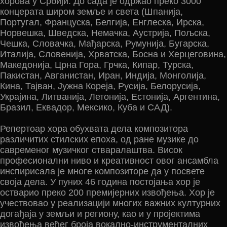
хорова у Србији. До сада је одржао преко 3000
концерата широм земље и света (Шпанија,
Португал, Француска, Белгија, Енглеска, Ирска,
Норвешка, Шведска, Немачка, Аустрија, Пољска,
Чешка, Словачка, Мађарска, Румунија, Бугарска,
Италија, Словенија, Хрватска, Босна и Херцеговина,
Македонија, Црна Гора, Грчка, Кипар, Турска,
Пакистан, Авганистан, Иран, Индија, Монголија,
Кина, Тајван, Јужна Кореја, Русија, Белорусија,
Украјина, Литванија, Летонија, Естонија, Аргентина,
Бразил, Еквадор, Мексико, Куба и САД).
Репертоар хора обухвата дела композитора
различитих стилских епоха, од ране музике до
савременог музичког стваралаштва. Висок
професионални ниво и креативност овог ансамбла
инспирисала је многе композиторе да у посвете
своја дела. У пуних 46 година постојања хор је
остварио преко 200 премијерних извођења. Хор је
учествовао у реализацији многих важних културних
догађаја у земљи и региону, као и у пројектима
извођења већег броја вокално-инструменталних