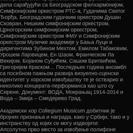
дела сарађујући са Београдском филхармонијом,
Симфонијским оркестром РТС-а, Гудачима Светог
Ђорђа, Београдским гудачким оркестром Душан
Сковран, Нишким симфонијским оркестром,
Црногорским симфонијским оркестром,
Симфонијским оркестром ФМУ и Симфонијским
оркестром Музичке академије у Бања Луци и
диригентима Зубином Мехтом, Емилом Табаковим,
Урошем Лајовицем, Ен Шаом, Франческом Ла
Векијом, Бојаном Суђићем, Сашом Бритвићем,
Григоријем Краском… Последњих година ансамбл
са посебном пажњом развија визуелно-сценски
идентитет у хорском извођаштву те је остварио и
неколико концерата-перформанса као што су
Сирене, Документ: ВОДА, Мокрањац 1914-2014 и
Вода – Змија – Смедерево Град.
Академски хор Collegium Musicum добитник је
бројних признања и награда, како у Србији, тако и у
инстранству од којих се могу издвојити:
Апсолутно прво место за извођење полифоне