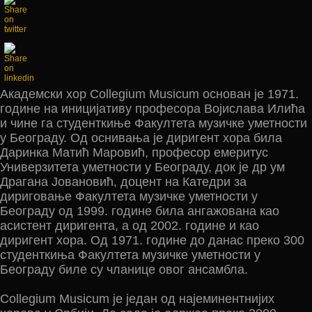
Академски хор Collegium Musicum основан је 1971.
године на иницијативу професора Војислава Илића
и чине га студенткиње Факултета музичке уметности
у Београду. Од оснивања је диригент хора била
Даринка Матић Маровић, професор емеритус
Универзитета уметности у Београду, док је др ум
Драгана Јовановић, доцент на Катедри за
дириговање Факултета музичке уметности у
Београду од 1999. године била ангажована као
асистент диригента, а од 2002. године и као
диригент хора. Од 1971. године до данас преко 300
студенткиња Факултета музичке уметности у
Београду биле су чланице овог ансамбла.
Collegium Musicum је један од најеминентнијих