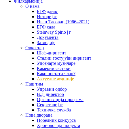
Филхармонија
О нама
БГФ данас
Историјат
Иван Тасовац (1966–2021)
БГФ сала
Steinway Spirio | r
Документа
За медије
Оркестар
Шеф-диригент
Стални гостујући диригент
Упознајте музичаре
Камерни састави
Како постати члан?
Актуелне аудиције
Наш тим
Управни одбор
В.д. директор
Организација програма
Секретаријат
Техничка служба
Нова дворана
Победник конкурса
Хронологија пројекта