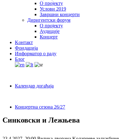
О пројекту
Услови 2019
Завршни концерти
Диригентски форум
О пројекту
Аудиције
Концерт
Kонтакт
Фондација
Информатор о раду
Блог
Календар догађаја
Концертна сезона 26/27
Синковски и Лежњевa
23.4.2027.
20:00
Велика дворана Kоларчеве задужбине