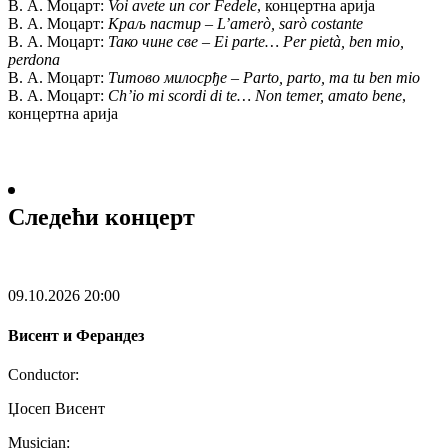
В. А. Моцарт:
Voi avete un cor Fedele
, концертна арија
В. А. Моцарт:
Краљ пастир – L’amerò, sarò costante
В. А. Моцарт:
Тако чине све – Ei parte… Per pietà, ben mio,
perdona
В. А. Моцарт:
Титово милосрђе – Parto, parto, ma tu ben mio
В. А. Моцарт:
Ch’io mi scordi di te… Non temer, amato bene
,
концертна арија
Следећи концерт
09.10.2026
20:00
Висент и Ферандез
Conductor:
Џосеп Висент
Musician: