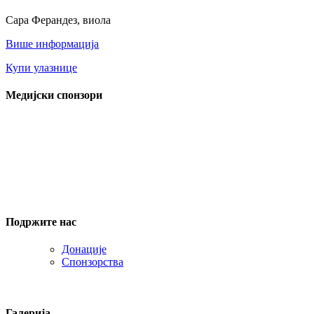
Сара Ферандез, виола
Више информација
Купи улазнице
Медијски спонзори
Подржите нас
Донације
Спонзорства
Галерија