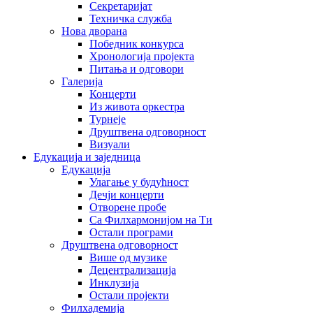
Секретаријат
Техничка служба
Нова дворана
Победник конкурса
Хронологија пројекта
Питања и одговори
Галерија
Концерти
Из живота оркестра
Турнеје
Друштвена одговорност
Визуали
Едукација и заједница
Едукација
Улагање у будућност
Дечји концерти
Отворене пробе
Са Филхармонијом на Ти
Остали програми
Друштвена одговорност
Више од музике
Децентрализација
Инклузија
Остали пројекти
Филхадемија