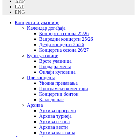
ЋИР
LAT
ENG
Концерти и улазнице
Kалендар догађаја
Концертна сезона 25/26
Ванредни концерти 25/26
Дечји концерти 25/26
Концертна сезона 26/27
Купи улазнице
Врсте улазница
Продајна места
Oнлајн куповинa
Пре концерта
Уводна предавања
Програмски коментари
Концертни бонтон
Како до нас
Архива
Архива програма
Архива турнеја
Архива сезона
Архива вести
Архива магазина