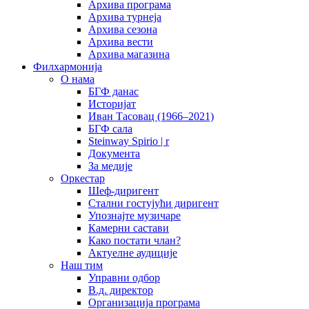
Архива програма
Архива турнеја
Архива сезона
Архива вести
Архива магазина
Филхармонија
О нама
БГФ данас
Историјат
Иван Тасовац (1966–2021)
БГФ сала
Steinway Spirio | r
Документа
За медије
Оркестар
Шеф-диригент
Стални гостујући диригент
Упознајте музичаре
Камерни састави
Како постати члан?
Актуелне аудиције
Наш тим
Управни одбор
В.д. директор
Организација програма