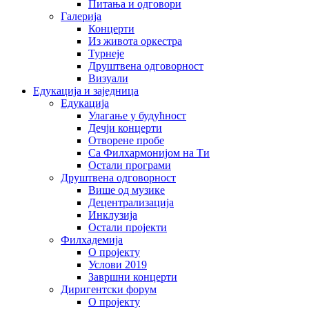
Питања и одговори
Галерија
Концерти
Из живота оркестра
Турнеје
Друштвена одговорност
Визуали
Едукација и заједница
Едукација
Улагање у будућност
Дечји концерти
Отворене пробе
Са Филхармонијом на Ти
Остали програми
Друштвена одговорност
Више од музике
Децентрализација
Инклузија
Остали пројекти
Филхадемија
О пројекту
Услови 2019
Завршни концерти
Диригентски форум
О пројекту