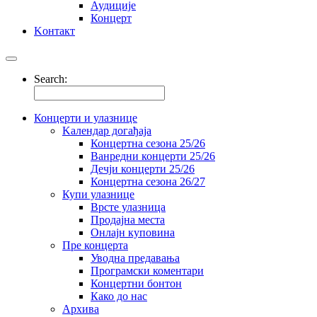
Аудиције
Концерт
Kонтакт
Search:
Концерти и улазнице
Kалендар догађаја
Концертна сезона 25/26
Ванредни концерти 25/26
Дечји концерти 25/26
Концертна сезона 26/27
Купи улазнице
Врсте улазница
Продајна места
Oнлајн куповинa
Пре концерта
Уводна предавања
Програмски коментари
Концертни бонтон
Како до нас
Архива