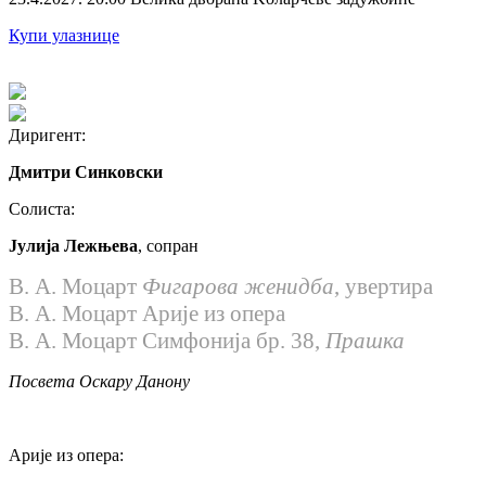
Купи улазнице
Диригент:
Дмитри Синковски
Солиста:
Јулија Лежњева
, сопран
В. А. Моцарт
Фигарова женидба
, увертира
В. А. Моцарт
Aрије из опера
В. А. Моцарт
Симфонија бр. 38,
Прашка
Посвета Оскару Данону
Арије из опера: