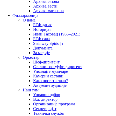
Архива сезона
Архива вести
Архива магазина
Филхармонија
О нама
БГФ данас
Историјат
Иван Тасовац (1966–2021)
БГФ сала
Steinway Spirio | r
Документа
За медије
Оркестар
Шеф-диригент
Стални гостујући диригент
Упознајте музичаре
Камерни састави
Како постати члан?
Актуелне аудиције
Наш тим
Управни одбор
В.д. директор
Организација програма
Секретаријат
Техничка служба