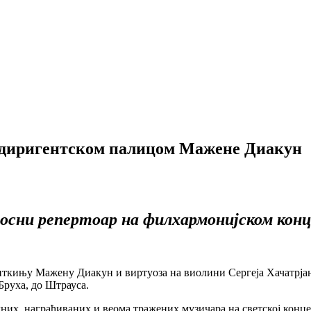
 диригентском палицом Мажене Диакун
носни репертоар на филхармонијском кон
нткињу Мажену Диакун и виртуоза на виолини Сергеја Хачатрјана,
Бруха, до Штрауса.
их, награђиваних и веома тражених музичара на светској концер