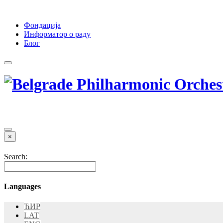
Фондација
Информатор о раду
Блог
×
Search:
Languages
ЋИР
LAT