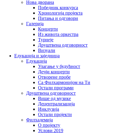
Нова дворана
Победник конкурса
Хронологија пројекта
Питања и одговори
Галерија
Концерти
Из живота оркестра
Турнеје
Друштвена одговорност
Визуали
Едукација и заједница
Едукација
Улагање у будућност
Дечји концерти
Отворене пробе
Са Филхармонијом на Ти
Остали програми
Друштвена одговорност
Више од музике
Децентрализација
Инклузија
Остали пројекти
Филхадемија
О пројекту
Услови 2019