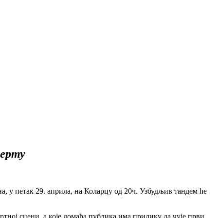
церту
 у петак 29. априла, на Коларцу од 20ч. Узбудљив тандем ће
тној сцени, а које домаћа публика има прилику да чује први