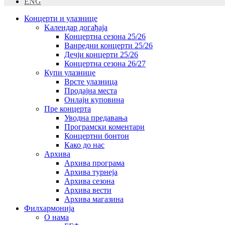
ENG
Концерти и улазнице
Kалендар догађаја
Концертна сезона 25/26
Ванредни концерти 25/26
Дечји концерти 25/26
Концертна сезона 26/27
Купи улазнице
Врсте улазница
Продајна места
Oнлајн куповинa
Пре концерта
Уводна предавања
Програмски коментари
Концертни бонтон
Како до нас
Архива
Архива програма
Архива турнеја
Архива сезона
Архива вести
Архива магазина
Филхармонија
О нама