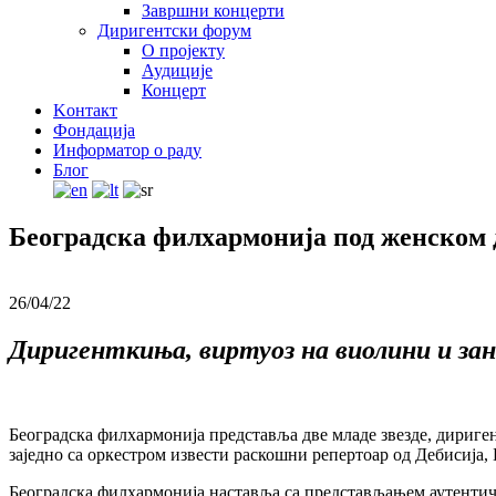
Завршни концерти
Диригентски форум
О пројекту
Аудиције
Концерт
Kонтакт
Фондација
Информатор о раду
Блог
Београдска филхармонија под женском
26/04/22
Диригенткиња, виртуоз на виолини и за
Београдска филхармонија представља две младе звезде, дириге
заједно са оркестром извести раскошни репертоар од Дебисија, 
Београдска филхармонија наставља са представљањем аутентичн