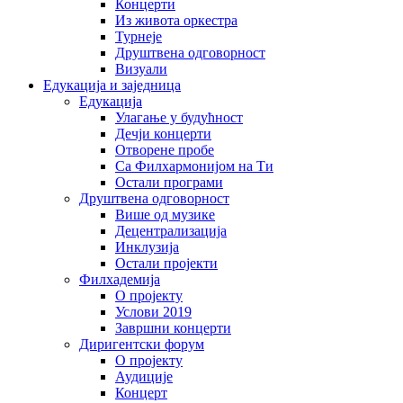
Концерти
Из живота оркестра
Турнеје
Друштвена одговорност
Визуали
Едукација и заједница
Едукација
Улагање у будућност
Дечји концерти
Отворене пробе
Са Филхармонијом на Ти
Остали програми
Друштвена одговорност
Више од музике
Децентрализација
Инклузија
Остали пројекти
Филхадемија
О пројекту
Услови 2019
Завршни концерти
Диригентски форум
О пројекту
Аудиције
Концерт