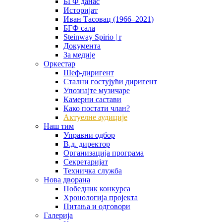
БГФ данас
Историјат
Иван Тасовац (1966–2021)
БГФ сала
Steinway Spirio | r
Документа
За медије
Оркестар
Шеф-диригент
Стални гостујући диригент
Упознајте музичаре
Камерни састави
Како постати члан?
Актуелне аудиције
Наш тим
Управни одбор
В.д. директор
Организација програма
Секретаријат
Техничка служба
Нова дворана
Победник конкурса
Хронологија пројекта
Питања и одговори
Галерија