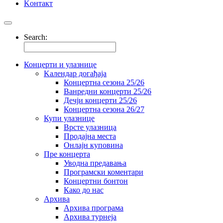
Kонтакт
Search:
Концерти и улазнице
Kалендар догађаја
Концертна сезона 25/26
Ванредни концерти 25/26
Дечји концерти 25/26
Концертна сезона 26/27
Купи улазнице
Врсте улазница
Продајна места
Oнлајн куповинa
Пре концерта
Уводна предавања
Програмски коментари
Концертни бонтон
Како до нас
Архива
Архива програма
Архива турнеја